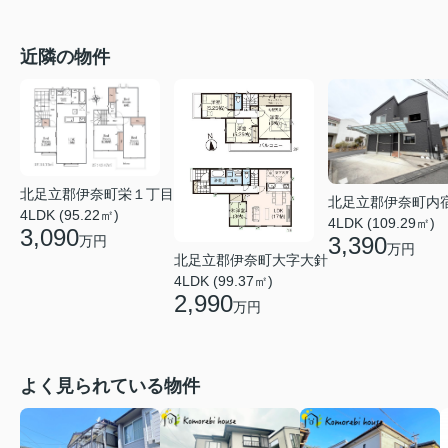
近隣の物件
北足立郡伊奈町栄１丁目
北足立郡伊奈町内
4LDK (95.22㎡)
4LDK (109.29㎡)
3,090
3,390
万円
万円
北足立郡伊奈町大字大針
4LDK (99.37㎡)
2,990
万円
よく見られている物件