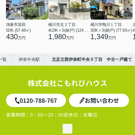
鴻巣市箕田
桶川市北２丁目
桶川市鴨川１丁目
5DK (57.48㎡)
4LDK＋S(納戸) (124.84㎡)
3DK＋S(納戸) (77.83㎡)
4
430
1,980
1,349
万円
万円
万円
一覧
伊奈中央駅
北足立郡伊奈町中央５丁目 中古一戸建て
株式会社こもれびハウス
0120-788-767
お問い合わせ
営業時間：
9：00～20：00
定休日：
水曜日