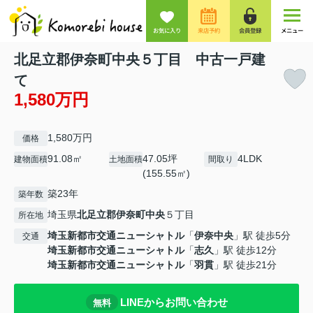
お気に入り
来店予約
会員登録
メニュー
北足立郡伊奈町中央５丁目 中古一戸建
て
1,580万円
1,580万円
価格
91.08㎡
47.05坪
4LDK
建物面積
土地面積
間取り
(155.55㎡)
築23年
築年数
埼玉県
北足立郡伊奈町
中央
５丁目
所在地
埼玉新都市交通ニューシャトル
「
伊奈中央
」駅 徒歩5分
交通
埼玉新都市交通ニューシャトル
「
志久
」駅 徒歩12分
埼玉新都市交通ニューシャトル
「
羽貫
」駅 徒歩21分
LINEからお問い合わせ
無料