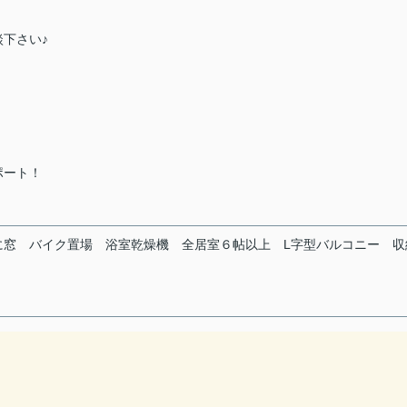
下さい♪
ポート！
に窓
バイク置場
浴室乾燥機
全居室６帖以上
L字型バルコニー
収