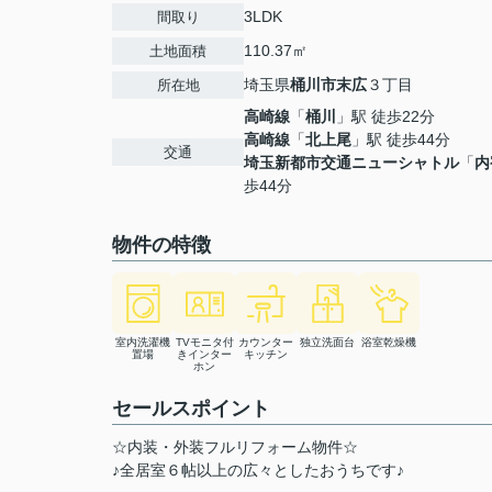
3LDK
間取り
110.37㎡
土地面積
埼玉県
桶川市
末広
３丁目
所在地
高崎線
「
桶川
」駅 徒歩22分
高崎線
「
北上尾
」駅 徒歩44分
交通
埼玉新都市交通ニューシャトル
「
内
歩44分
物件の特徴
室内洗濯機
TVモニタ付
カウンター
独立洗面台
浴室乾燥機
置場
きインター
キッチン
ホン
セールスポイント
☆内装・外装フルリフォーム物件☆
♪全居室６帖以上の広々としたおうちです♪