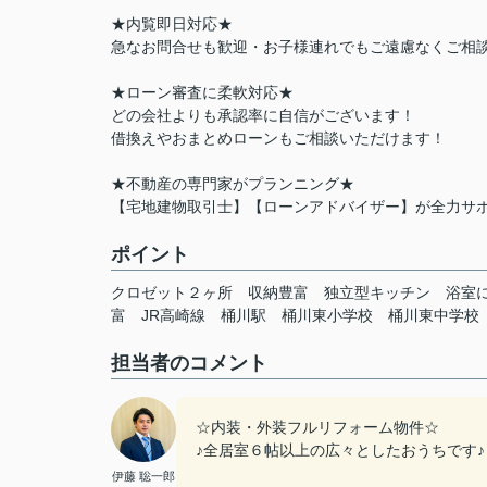
★内覧即日対応★
急なお問合せも歓迎・お子様連れでもご遠慮なくご相談
★ローン審査に柔軟対応★
どの会社よりも承認率に自信がございます！
借換えやおまとめローンもご相談いただけます！
★不動産の専門家がプランニング★
【宅地建物取引士】【ローンアドバイザー】が全力サ
ポイント
クロゼット２ヶ所
収納豊富
独立型キッチン
浴室
富
JR高崎線
桶川駅
桶川東小学校
桶川東中学校
担当者のコメント
☆内装・外装フルリフォーム物件☆
♪全居室６帖以上の広々としたおうちです♪
伊藤 聡一郎