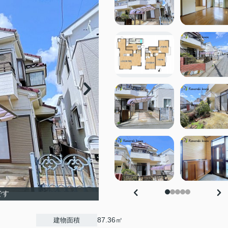
です
87.36㎡
建物面積