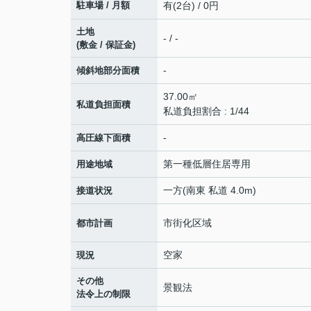
駐車場 / 月額
有(2台) / 0円
土地
- / -
(敷金 / 保証金)
-
傾斜地部分面積
37.00㎡
私道負担面積
私道負担割合 : 1/44
-
高圧線下面積
第一種低層住居専用
用途地域
一方(南東 私道 4.0m)
接道状況
市街化区域
都市計画
空家
現況
その他
景観法
法令上の制限