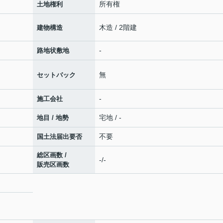
所有権
土地権利
木造 / 2階建
建物構造
-
路地状敷地
無
セットバック
-
施工会社
宅地 / -
地目 / 地勢
不要
国土法届出要否
総区画数 /
-/-
販売区画数