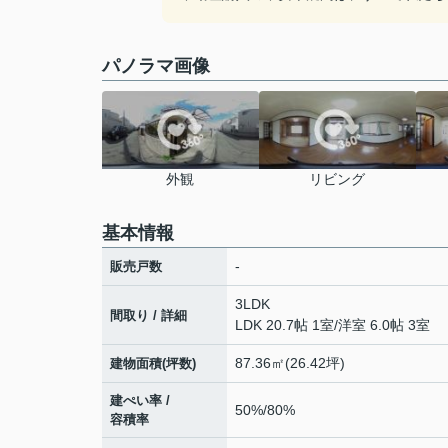
パノラマ画像
外観
リビング
基本情報
-
販売戸数
3LDK
間取り / 詳細
LDK 20.7帖 1室
/
洋室 6.0帖 3室
87.36㎡(26.42坪)
建物面積(坪数)
建ぺい率 /
50%/80%
容積率