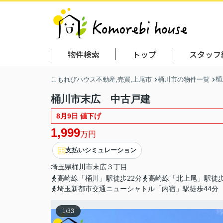
物件検索
トップ
スタッフ
桶
こもれびハウス不動産,売買,上尾市
桶川市の物件一覧
桶川市末広 中古戸建
8月9日 値下げ
1,999
万円
支払いシミュレーション
埼玉県
桶川市
末広
３丁目
高崎線「桶川」駅徒歩22分
高崎線「北上尾」駅徒歩
埼玉新都市交通ニューシャトル「内宿」駅徒歩44分
1
/
33