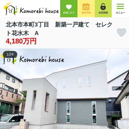
お気に入り
来店予約
会員登録
メニュー
北本市本町3丁目 新築一戸建て セレク
ト花水木 A
4,180万円
1
/
34