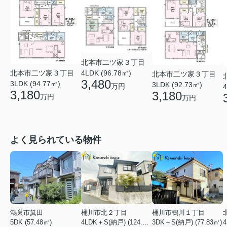
北本市二ツ家３丁目
4LDK (96.78㎡)
北本市二ツ家３丁目
北本市二ツ家３丁目
3,480
3LDK (94.77㎡)
3LDK (92.73㎡)
万円
4
3,180
3,180
万円
万円
よく見られている物件
鴻巣市箕田
桶川市北２丁目
桶川市鴨川１丁目
5DK (57.48㎡)
4LDK＋S(納戸) (124.84㎡)
3DK＋S(納戸) (77.83㎡)
4