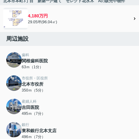
北本市本町3丁目 新築一戸建て セレクト花水木 Aの販売中物件
4,180万円
29.05坪(96.04㎡)
周辺施設
歯科
関根歯科医院
63ｍ（1分）
市役所・区役所
北本市役所
350ｍ（5分）
産婦人科
吉田医院
495ｍ（7分）
銀行
東和銀行北本支店
496ｍ（7分）