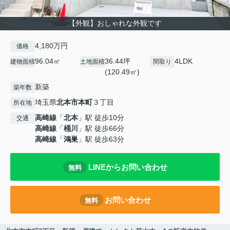
【外観】おしゃれな外観です
4,180万円
価格
96.04㎡
36.44坪
4LDK
建物面積
土地面積
間取り
(120.49㎡)
新築
築年数
埼玉県
北本市
本町
３丁目
所在地
高崎線
「
北本
」駅 徒歩10分
交通
高崎線
「
桶川
」駅 徒歩66分
高崎線
「
鴻巣
」駅 徒歩63分
LINEからお問い合わせ
無料
お問い合わせ
無料