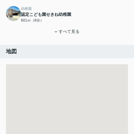
幼稚園
認定こども園せきね幼稚園
601ｍ（8分）
すべて見る
地図