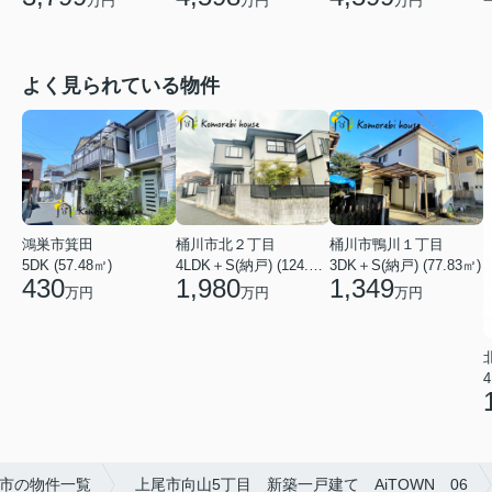
万円
万円
万円
よく見られている物件
鴻巣市箕田
桶川市北２丁目
桶川市鴨川１丁目
5DK (57.48㎡)
4LDK＋S(納戸) (124.84㎡)
3DK＋S(納戸) (77.83㎡)
430
1,980
1,349
万円
万円
万円
4
市の物件一覧
上尾市向山5丁目 新築一戸建て AiTOWN 06