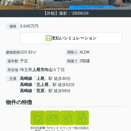
【外観】撮影：'26/06/16
3,640万円
価格
支払いシミュレーション
103.92㎡
4LDK
建物面積
間取り
予定
2階建
築年数
階建て
埼玉県
上尾市
向山
５丁目
所在地
高崎線
「
上尾
」駅 徒歩30分
交通
高崎線
「
北上尾
」駅 徒歩52分
高崎線
「
宮原
」駅 徒歩58分
物件の特徴
室内洗濯機
TVモニタ
カウンター
独立洗面台