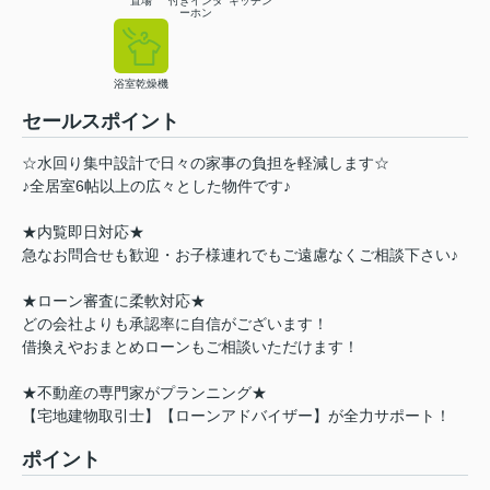
置場
付きインタ
キッチン
ーホン
浴室乾燥機
セールスポイント
☆水回り集中設計で日々の家事の負担を軽減します☆
♪全居室6帖以上の広々とした物件です♪
★内覧即日対応★
急なお問合せも歓迎・お子様連れでもご遠慮なくご相談下さい♪
★ローン審査に柔軟対応★
どの会社よりも承認率に自信がございます！
借換えやおまとめローンもご相談いただけます！
★不動産の専門家がプランニング★
【宅地建物取引士】【ローンアドバイザー】が全力サポート！
ポイント