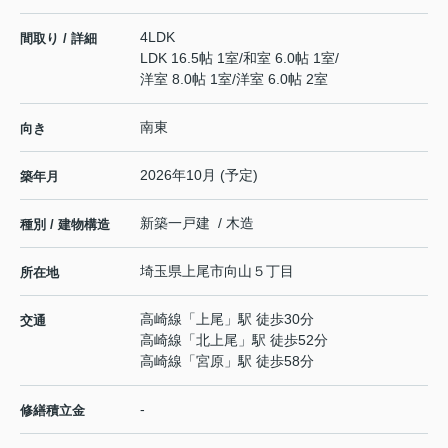
4LDK
間取り / 詳細
LDK 16.5帖 1室
/
和室 6.0帖 1室
/
洋室 8.0帖 1室
/
洋室 6.0帖 2室
南東
向き
2026年10月 (予定)
築年月
新築一戸建 / 木造
種別 / 建物構造
埼玉県
上尾市
向山
５丁目
所在地
高崎線
「
上尾
」駅 徒歩30分
交通
高崎線
「
北上尾
」駅 徒歩52分
高崎線
「
宮原
」駅 徒歩58分
-
修繕積立金