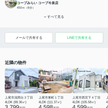
コープみらい コープ今泉店
450ｍ（6分）
すべて見る
メールで共有する
LINEで共有する
近隣の物件
上尾市浅間台３丁目
上尾市西宮下４丁目
上尾市東町１丁目
4LDK (99.36㎡)
4LDK (105.58㎡)
4LDK (111.37㎡)
4
3,799
4,599
4,598