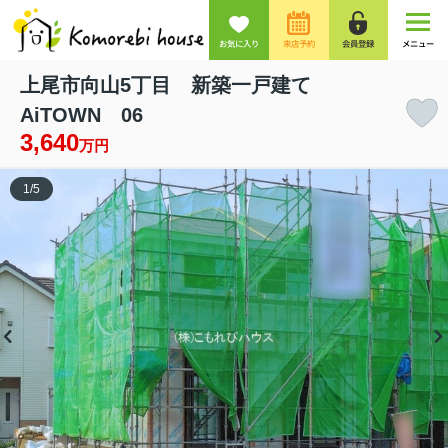
お気に入り
来店予約
会員登録
メニュー
上尾市向山5丁目 新築一戸建て
AiTOWN 06
3,640
万円
1
/
5