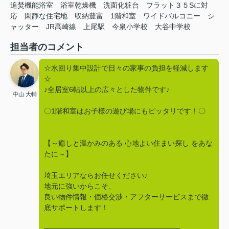
追焚機能浴室
浴室乾燥機
洗面化粧台
フラット３５Sに対
応
閑静な住宅地
収納豊富
1階和室
ワイドバルコニー
シ
ャッター
JR高崎線
上尾駅
今泉小学校
大谷中学校
担当者のコメント
☆水回り集中設計で日々の家事の負担を軽減します
☆
♪全居室6帖以上の広々とした物件です♪
中山 大輔
〇1階和室はお子様の遊び場にもピッタリです！〇
【～癒しと温かみのある 心地よい住まい探し をあな
たに～】
埼玉エリアならお任せください♪
地元に強いからこそ、
良い物件情報・価格交渉・アフターサービスまで徹
底サポートします！