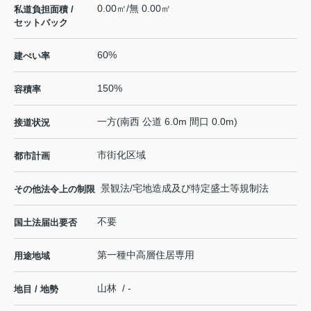
0.00㎡/無 0.00㎡
私道負担面積 /
セットバック
60%
建ぺい率
150%
容積率
一方(南西 公道 6.0m 間口 0.0m)
接道状況
市街化区域
都市計画
景観法/宅地造成及び特定盛土等規制法
その他法令上の制限
不要
国土法届出要否
第一種中高層住居専用
用途地域
山林 / -
地目 / 地勢