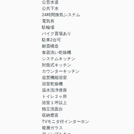
公営水道
公共下水
24時間換気システム
電気有
駐輪場
バイク置場あり
駐車2台可
耐震構造
食器洗い乾燥機
システムキッチン
対面式キッチン
カウンターキッチン
追焚機能浴室
浴室乾燥機
温水洗浄便座
トイレ２ヶ所
浴室１坪以上
独立洗面台
収納豊富
TVモニタ付インターホン
複層ガラス
ディンプルキー