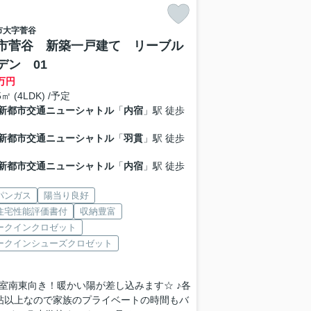
市
大字菅谷
市菅谷 新築一戸建て リーブル
デン 01
万円
5㎡ (4LDK) /予定
新都市交通ニューシャトル
「
内宿
」駅 徒歩
新都市交通ニューシャトル
「
羽貫
」駅 徒歩
新都市交通ニューシャトル
「
内宿
」駅 徒歩
パンガス
陽当り良好
住宅性能評価書付
収納豊富
ークインクロゼット
ークインシューズクロゼット
室南東向き！暖かい陽が差し込みます☆ ♪各
帖以上なので家族のプライベートの時間もバ