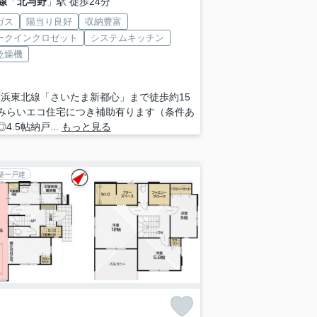
線
「
北与野
」駅 徒歩24分
ガス
陽当り良好
収納豊富
ークインクロゼット
システムキッチン
乾燥機
京浜東北線「さいたま新都心」まで徒歩約15
♪みらいエコ住宅につき補助有ります（条件あ
◎4.5帖納戸...
もっと見る
築一戸建