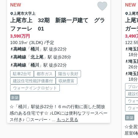
NEW
NEW
上尾市
大字上
上尾
上尾市上 32期 新築一戸建て グラ
上尾
ファーレ 01
ガー
3,590
万円
3,490
100.19㎡ (3LDK) /予定
122.5
高崎線
「
桶川
」駅 徒歩22分
埼玉
18分
高崎線
「
北上尾
」駅 徒歩28分
埼玉
高崎線
「
桶川
」駅 徒歩22分
26分
埼玉
駐車2台可
都市ガス
陽当り良好
18分
建設住宅性能評価書付
収納豊富
プロ
ウォークインクロゼット
建設
新築
ウォ
☆「桶川」駅徒歩22分！６ｍの行動に面した開放
ウォ
感のある住宅です☆ ♪LDKには便利なフリースペー
新築
ス付き♪ 〇スーパー・...
もっと見る
☆全居
居室6