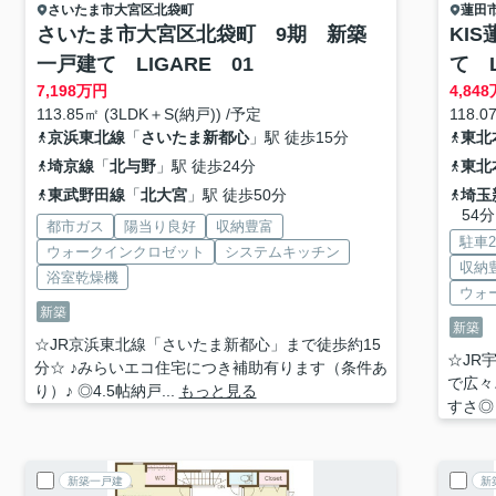
さいたま市大宮区
北袋町
蓮田
さいたま市大宮区北袋町 9期 新築
KI
一戸建て LIGARE 01
て L
7,198
万円
4,848
113.85㎡ (3LDK＋S(納戸)) /予定
118.0
京浜東北線
「
さいたま新都心
」駅 徒歩15分
東北
埼京線
「
北与野
」駅 徒歩24分
東北
東武野田線
「
北大宮
」駅 徒歩50分
埼玉
54分
都市ガス
陽当り良好
収納豊富
駐車
ウォークインクロゼット
システムキッチン
収納
浴室乾燥機
ウォ
新築
新築
☆JR京浜東北線「さいたま新都心」まで徒歩約15
☆JR
分☆ ♪みらいエコ住宅につき補助有ります（条件あ
で広々
り）♪ ◎4.5帖納戸...
もっと見る
すさ◎ 
新築一戸建
新