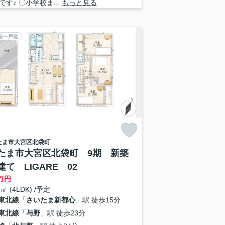
です♪ 〇小学校ま...
もっと見る
築一戸建
たま市大宮区
北袋町
たま市大宮区北袋町 9期 新築
建て LIGARE 02
万円
5㎡ (4LDK) /予定
東北線
「
さいたま新都心
」駅 徒歩15分
東北線
「
与野
」駅 徒歩23分