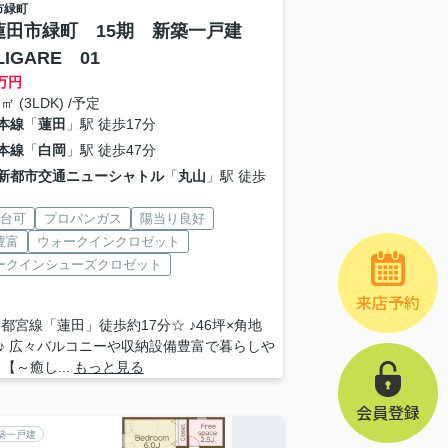
市
緑町
S蓮田市緑町 15期 新築一戸建
IGARE 01
万円
7㎡ (3LDK) /予定
本線
「
蓮田
」駅 徒歩17分
本線
「
白岡
」駅 徒歩47分
新都市交通ニューシャトル
「
丸山
」駅 徒歩
2台可
プロパンガス
陽当り良好
豊富
ウォークインクロゼット
ークインシューズクロゼット
来店予約
宇都宮線「蓮田」徒歩約17分☆ ♪46坪×角地
♪ 広々バルコニーや収納設備豊富で暮らしや
【～癒し...
もっと見る
会員登録
築一戸建