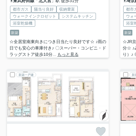
東武野田線
「
北大宮
」駅 徒歩31分
埼京
都市ガス
陽当り良好
収納豊富
都市
ウォークインクロゼット
システムキッチン
ウォ
浴室乾燥機
浴室
新築
新築
☆全居室南東向きにつき日当たり良好です☆ ♪雨の
☆JR
日でも安心の車庫付き♪ 〇スーパー・コンビニ・ド
分☆ 
ラッグストア徒歩10分...
もっと見る
り）♪ 
新築一戸建
新