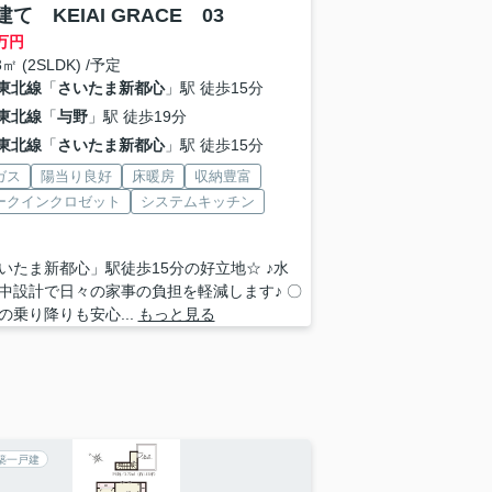
て KEIAI GRACE 03
万円
3㎡ (2SLDK) /予定
東北線
「
さいたま新都心
」駅 徒歩15分
東北線
「
与野
」駅 徒歩19分
東北線
「
さいたま新都心
」駅 徒歩15分
ガス
陽当り良好
床暖房
収納豊富
ークインクロゼット
システムキッチン
いたま新都心」駅徒歩15分の好立地☆ ♪水
中設計で日々の家事の負担を軽減します♪ 〇
の乗り降りも安心...
もっと見る
築一戸建