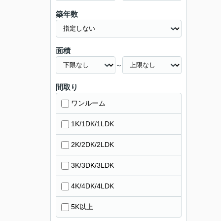
築年数
面積
～
間取り
ワンルーム
1K/1DK/1LDK
2K/2DK/2LDK
3K/3DK/3LDK
4K/4DK/4LDK
5K以上