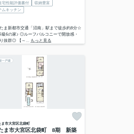
住宅性能評価書付
収納豊富
テムキッチン
たま新都市交通「沼南」駅まで徒歩約8分☆
等級6の家♪ ◎ルーフバルコニーで開放感・
り抜群◎ 【～...
もっと見る
築一戸建
たま市大宮区
北袋町
たま市大宮区北袋町 8期 新築