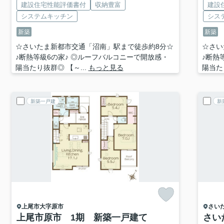
建設住宅性能評価書付
収納豊富
建設
システムキッチン
シス
新築
新築
☆さいたま新都市交通「沼南」駅まで徒歩約8分☆
☆さい
♪断熱等級6の家♪ ◎ルーフバルコニーで開放感・
♪断熱
陽当たり抜群◎ 【～...
もっと見る
陽当た
新築一戸建
新
上尾市
大字原市
さい
上尾市原市 1期 新築一戸建て
さい