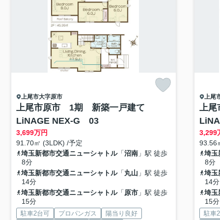
上尾市
大字原市
上尾
上尾市原市 1期 新築一戸建て
上尾
LiNAGE NEX-G 03
LiN
3,699
万円
3,299
91.70㎡ (3LDK) /予定
93.5
埼玉新都市交通ニューシャトル
「
沼南
」駅 徒歩
埼玉
8分
8分
埼玉新都市交通ニューシャトル
「
丸山
」駅 徒歩
埼玉
14分
14分
埼玉新都市交通ニューシャトル
「
原市
」駅 徒歩
埼玉
15分
15分
駐車2台可
プロパンガス
陽当り良好
駐車