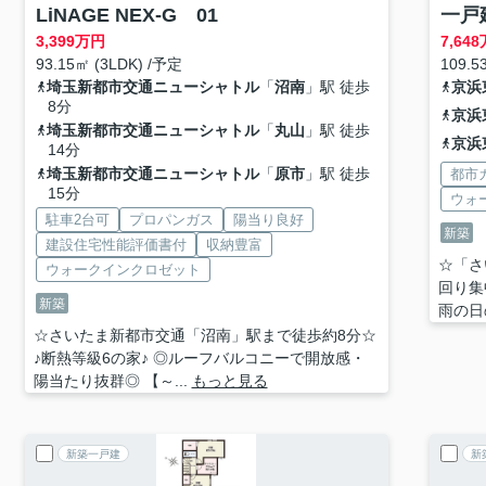
LiNAGE NEX-G 01
一戸建
3,399
万円
7,648
93.15㎡ (3LDK) /予定
109.5
埼玉新都市交通ニューシャトル
「
沼南
」駅 徒歩
京浜
8分
京浜
埼玉新都市交通ニューシャトル
「
丸山
」駅 徒歩
京浜
14分
埼玉新都市交通ニューシャトル
「
原市
」駅 徒歩
都市
15分
ウォ
駐車2台可
プロパンガス
陽当り良好
新築
建設住宅性能評価書付
収納豊富
☆「さ
ウォークインクロゼット
回り集
新築
雨の日
☆さいたま新都市交通「沼南」駅まで徒歩約8分☆
♪断熱等級6の家♪ ◎ルーフバルコニーで開放感・
陽当たり抜群◎ 【～...
もっと見る
新築一戸建
新