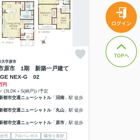
ログイン
TOPへ
市
大字原市
市原市 1期 新築一戸建て
AGE NEX-G 02
万円
6㎡ (3LDK＋S(納戸)) /予定
新都市交通ニューシャトル
「
沼南
」駅 徒歩
新都市交通ニューシャトル
「
丸山
」駅 徒歩
新都市交通ニューシャトル
「
原市
」駅 徒歩
2台可
プロパンガス
陽当り良好