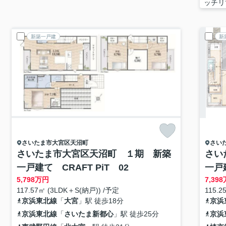
ッチリ
新築一戸建
新
さいたま市大宮区
天沼町
さい
さいたま市大宮区天沼町 １期 新築
さい
一戸建て CRAFT PiT 02
一戸
5,798
万円
7,398
117.57㎡ (3LDK＋S(納戸)) /予定
115.2
京浜東北線
「
大宮
」駅 徒歩18分
京浜
京浜東北線
「
さいたま新都心
」駅 徒歩25分
京浜