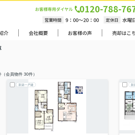
0120-788-76
9：00～20：00
水曜
営業時間
定休日
紹介
会社概要
お客様の声
売却はこ
覧
件（会員物件 30件）
新築一戸建
新