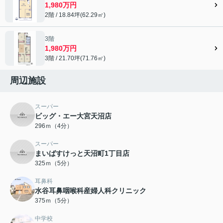
1,980万円
2階 / 18.84坪(62.29㎡)
3階
1,980万円
3階 / 21.70坪(71.76㎡)
周辺施設
スーパー
ビッグ・エー大宮天沼店
296ｍ（4分）
スーパー
まいばすけっと天沼町1丁目店
325ｍ（5分）
耳鼻科
水谷耳鼻咽喉科産婦人科クリニック
375ｍ（5分）
中学校