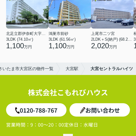
北足立郡伊奈町大字小室
鴻巣市前砂
上尾市二ツ宮
3LDK (74.10㎡)
3LDK (61.56㎡)
2LDK＋S(納戸) (68.25㎡)
3
1,100
1,100
2,020
万円
万円
万円
さいたま市大宮区の物件一覧
大宮駅
大宮セントラルハイツ
株式会社こもれびハウス
0120-788-767
お問い合わせ
営業時間：
9：00～20：00
定休日：
水曜日