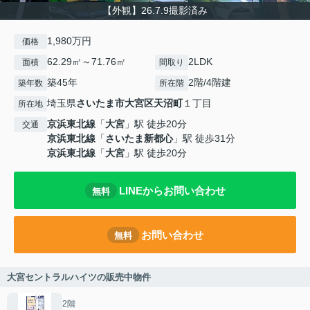
【外観】26.7.9撮影済み
1,980万円
価格
62.29㎡～71.76㎡
2LDK
面積
間取り
築45年
2階/4階建
築年数
所在階
埼玉県
さいたま市大宮区
天沼町
１丁目
所在地
京浜東北線
「
大宮
」駅 徒歩20分
交通
京浜東北線
「
さいたま新都心
」駅 徒歩31分
京浜東北線
「
大宮
」駅 徒歩20分
LINEからお問い合わせ
無料
お問い合わせ
無料
大宮セントラルハイツの販売中物件
2階