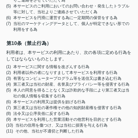
りご連絡をさせていただく為
(5) 本サービスのご利用においてのお問い合わせ・発生したトラブル
等に対して、当社よりご連絡させていただく為
(6) 本サービスを円滑に運営する為に一定期間の保管をする為
(7) 当社のマーケティングデータとして、個人が特定できない形での
利用をする為
第10条（禁止行為）
利用者は、本サービスの利用にあたり、次の各項に定める行為を
してはならないものとします。
(1) 本サービスに関する情報を改ざんする行為
(2) 利用者以外の者になりすまして本サービスを利用する行為
(3) 有害なコンピュータープログラム等を送信又は書き込む行為
(4) 第三者又は当社の財産、名誉及びプライバシー等を侵害する行為
(5) 本人の同意を得ることなく又は詐欺的な手段により第三者又は当
社の個人情報を収集する行為
(6) 本サービスの利用又は提供を妨げる行為
(7) 第三者又は当社の著作権その他の知的財産権を侵害する行為
(8) 法令又は公序良俗に反する行為
(9) 本サービスを利用した営業活動その他営利を目的とする行為
(10) 当社の信用を傷つけ、又は当社に損害を与える行為
(11) その他、当社が不適切と判断した行為