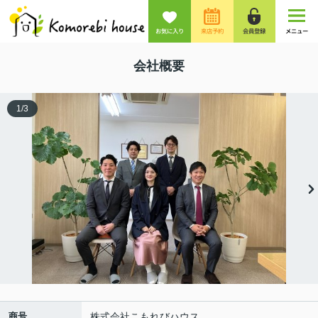
お気に入り
来店予約
会員登録
メニュー
会社概要
1
/
3
商号
株式会社こもれびハウス