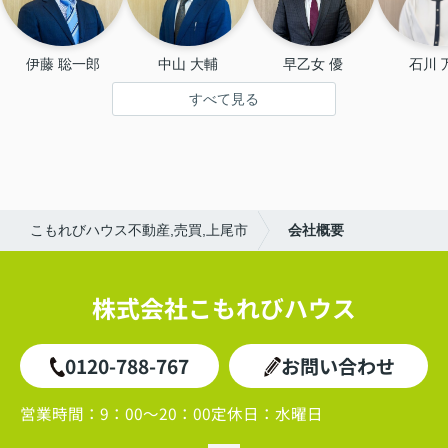
伊藤 聡一郎
中山 大輔
早乙女 優
石川 
すべて見る
こもれびハウス不動産,売買,上尾市
会社概要
株式会社こもれびハウス
0120-788-767
お問い合わせ
営業時間：
9：00～20：00
定休日：
水曜日