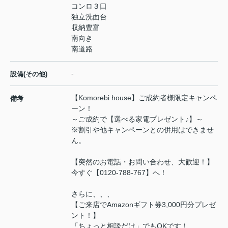
コンロ３口
独立洗面台
収納豊富
南向き
南道路
-
設備(その他)
【Komorebi house】ご成約者様限定キャンペ
備考
ーン！
～ご成約で【選べる家電プレゼント♪】～
※割引や他キャンペーンとの併用はできませ
ん。
【突然のお電話・お問い合わせ、大歓迎！】
今すぐ【0120-788-767】へ！
さらに、、、
【ご来店でAmazonギフト券3,000円分プレゼ
ント！】
「ちょっと相談だけ」でもOKです！