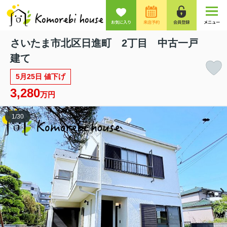
お気に入り
来店予約
会員登録
メニュー
さいたま市北区日進町 2丁目 中古一戸
建て
5月25日 値下げ
3,280
万円
1
/
30