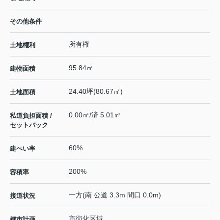
その他条件
所有権
土地権利
95.84㎡
建物面積
24.40坪(80.67㎡)
土地面積
0.00㎡/済 5.01㎡
私道負担面積 /
セットバック
60%
建ぺい率
200%
容積率
一方(南 公道 3.3m 間口 0.0m)
接道状況
市街化区域
都市計画