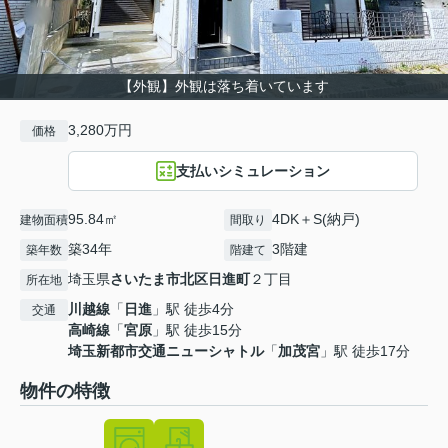
【外観】外観は落ち着いています
3,280万円
価格
支払いシミュレーション
95.84㎡
4DK＋S(納戸)
建物面積
間取り
築34年
3階建
築年数
階建て
埼玉県
さいたま市北区
日進町
２丁目
所在地
川越線
「
日進
」駅 徒歩4分
交通
高崎線
「
宮原
」駅 徒歩15分
埼玉新都市交通ニューシャトル
「
加茂宮
」駅 徒歩17分
物件の特徴