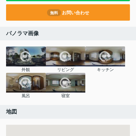
お問い合わせ
無料
パノラマ画像
外観
リビング
キッチン
風呂
寝室
地図