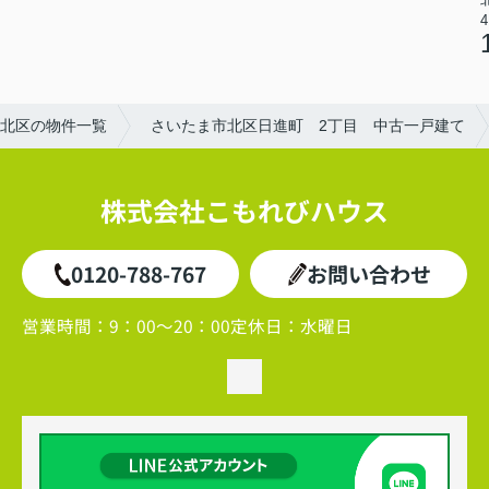
4
北区の物件一覧
さいたま市北区日進町 2丁目 中古一戸建て
株式会社こもれびハウス
0120-788-767
お問い合わせ
営業時間：
9：00～20：00
定休日：
水曜日