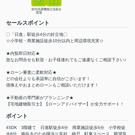
室内洗濯機
独立洗面台
置場
セールスポイント
〇「日進」駅徒歩4分の好立地〇
☆小学校・商業施設徒歩10分以内と周辺環境充実☆
★内覧即日対応★
急なお問合せも歓迎・お子様連れでもご遠慮なくご相談下さい♪
★ローン審査に柔軟対応★
どの会社よりも承認率に自信がございます！
借換えやおまとめローンもご相談いただけます！
★不動産の専門家がプランニング★
【宅地建物取引士】【ローンアドバイザー】が全力サポート！
ポイント
4SDK
3階建て
日進駅徒歩4分
商業施設徒歩5分
小学校徒
歩8分
南向きのため陽当り良好
納戸
駐車スペース
眺望良