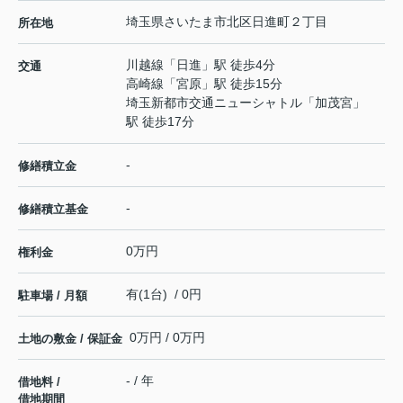
埼玉県
さいたま市北区
日進町
２丁目
所在地
川越線
「
日進
」駅 徒歩4分
交通
高崎線
「
宮原
」駅 徒歩15分
埼玉新都市交通ニューシャトル
「
加茂宮
」
駅 徒歩17分
-
修繕積立金
-
修繕積立基金
0万円
権利金
有(1台) / 0円
駐車場 / 月額
0万円 / 0万円
土地の敷金 / 保証金
- / 年
借地料 /
借地期間