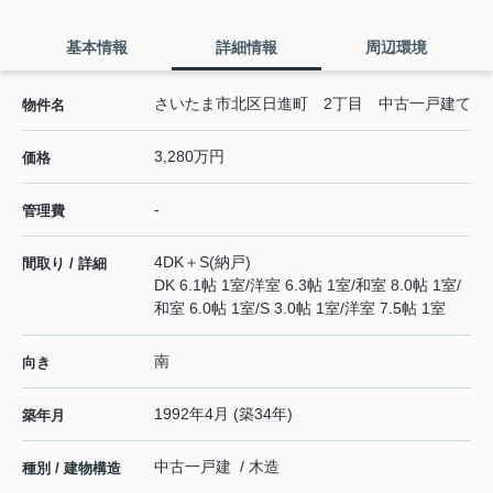
基本情報
詳細情報
周辺環境
さいたま市北区日進町 2丁目 中古一戸建て
物件名
3,280万円
価格
-
管理費
4DK＋S(納戸)
間取り / 詳細
DK 6.1帖 1室
/
洋室 6.3帖 1室
/
和室 8.0帖 1室
/
和室 6.0帖 1室
/
S 3.0帖 1室
/
洋室 7.5帖 1室
南
向き
1992年4月 (築34年)
築年月
中古一戸建 / 木造
種別 / 建物構造