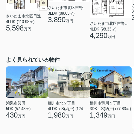
さいたま市北区吉野町２丁目
3
3LDK (89.63㎡)
さいたま市北区日進町３丁目
3,890
万円
4LDK (110.98㎡)
さいたま市北区吉野町２丁目
5,598
4LDK (98.33㎡)
万円
4,290
万円
よく見られている物件
鴻巣市箕田
桶川市北２丁目
桶川市鴨川１丁目
5DK (57.48㎡)
4LDK＋S(納戸) (124.84㎡)
3DK＋S(納戸) (77.83㎡)
430
1,980
1,349
万円
万円
万円