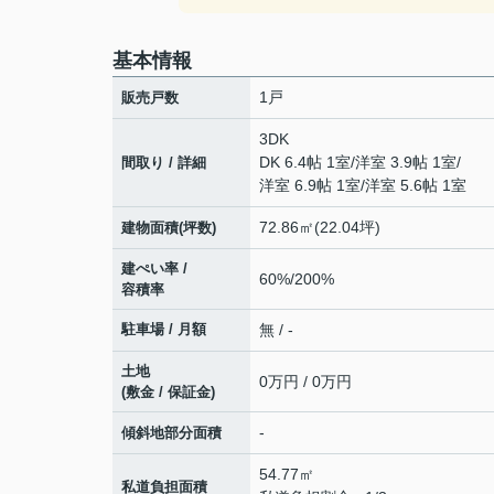
基本情報
1戸
販売戸数
3DK
DK 6.4帖 1室
/
洋室 3.9帖 1室
/
間取り / 詳細
洋室 6.9帖 1室
/
洋室 5.6帖 1室
72.86㎡(22.04坪)
建物面積(坪数)
建ぺい率 /
60%/200%
容積率
駐車場 / 月額
無 / -
土地
0万円 / 0万円
(敷金 / 保証金)
-
傾斜地部分面積
54.77㎡
私道負担面積