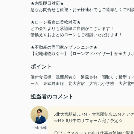
★内覧即日対応★
急なお問合せも歓迎・お子様連れでもご遠慮なくご相談
★ローン審査に柔軟対応★
どの会社よりも承認率に自信がございます！
借換えやおまとめローンもご相談いただけます！
★不動産の専門家がプランニング★
【宅地建物取引士】【ローンアドバイザー】が全力サ
ポイント
備付食器棚
洗面所独立
通風良好
間取り：横型リ
ーム
東武野田線
北大宮駅
大宮北小学校
大宮北
担当者のコメント
♪北大宮駅徒歩7分・大宮駅徒歩13分とア
☆R.8.6月中旬リフォーム完了予定☆
中山 大輔
〇ワークスペースがあり仕事や勉強に最適