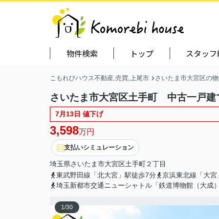
物件検索
トップ
スタッフ
こもれびハウス不動産,売買,上尾市
さいたま市大宮区の物
さいたま市大宮区土手町 中古一戸建
7月13日 値下げ
3,598
万円
支払いシミュレーション
埼玉県
さいたま市大宮区
土手町
２丁目
東武野田線「北大宮」駅徒歩7分
京浜東北線「大宮
埼玉新都市交通ニューシャトル「鉄道博物館（大成）
1
/
30