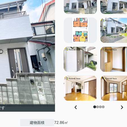
です
72.86㎡
建物面積