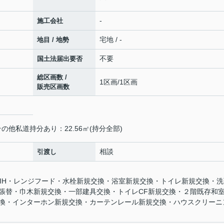
-
施工会社
宅地 / -
地目 / 地勢
不要
国土法届出要否
総区画数 /
1区画/1区画
販売区画数
の他私道持分あり：22.56㎡(持分全部)
相談
引渡し
チンIH・レンジフード・水栓新規交換・浴室新規交換・トイレ新規交換・
張替・巾木新規交換・一部建具交換・トイレCF新規交換・２階既存和
換・インターホン新規交換・カーテンレール新規交換・ハウスクリーニ