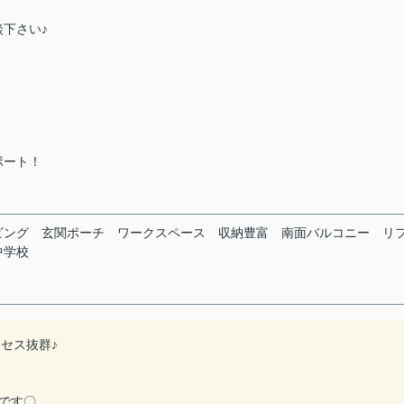
下さい♪
ポート！
ビング
玄関ポーチ
ワークスペース
収納豊富
南面バルコニー
リ
中学校
クセス抜群♪
です〇