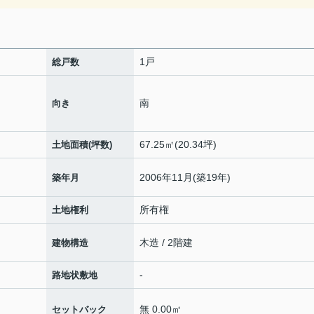
1戸
総戸数
南
向き
67.25㎡(20.34坪)
土地面積(坪数)
2006年11月(築19年)
築年月
所有権
土地権利
木造 / 2階建
建物構造
-
路地状敷地
無 0.00㎡
セットバック