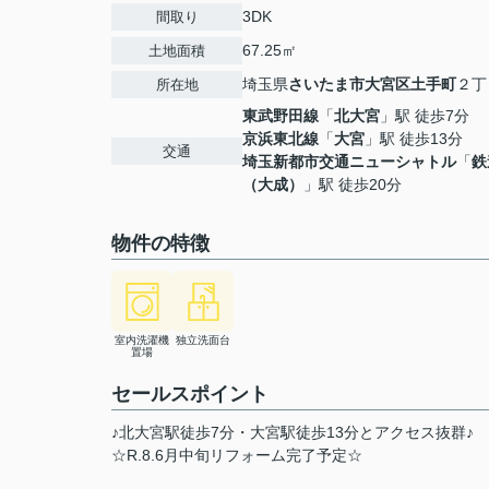
3DK
間取り
67.25㎡
土地面積
埼玉県
さいたま市大宮区
土手町
２丁
所在地
東武野田線
「
北大宮
」駅 徒歩7分
京浜東北線
「
大宮
」駅 徒歩13分
交通
埼玉新都市交通ニューシャトル
「
鉄
（大成）
」駅 徒歩20分
物件の特徴
室内洗濯機
独立洗面台
置場
セールスポイント
♪北大宮駅徒歩7分・大宮駅徒歩13分とアクセス抜群♪
☆R.8.6月中旬リフォーム完了予定☆