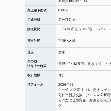
私道負担割合 : 1/3
0.00㎡
高圧線下面積
第一種住居
用途地域
一方(南 私道 5.0m 間口 8.7m)
接道状況
市街化区域
都市計画
空家
現況
その他
景観法/・43条但し書き道路 ・そ
法令上の制限
仲介
取引態様
リフォーム
2026年6月
キッチン 浴室 トイレ 壁 キッ
化粧台新規交換・クロス全室新規
ら洋室に仕様変更・給湯器新規交
グ