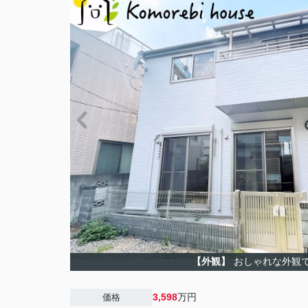
【外観】
おしゃれな外観
3,598
万円
価格