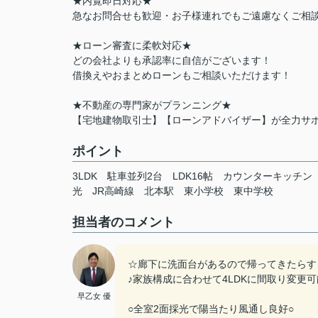
★内覧即日対応★
急なお問合せも歓迎・お子様連れでもご遠慮なくご相談
★ローン審査に柔軟対応★
どの会社よりも承認率に自信がございます！
借換えやおまとめローンもご相談いただけます！
★不動産の専門家がプランニング★
【宅地建物取引士】【ローンアドバイザー】が全力サ
ポイント
3LDK
駐車並列2台
LDK16帖
カウンターキッチン
光
JR高崎線
北本駅
東小学校
東中学校
担当者のコメント
☆廊下に洗面台があるので帰ってきたらす
♪家族構成に合わせて4LDKに間取り変更可
早乙女 優
○全室2面採光で陽当たり風通し良好○