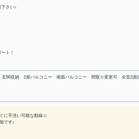
下さい♪
ポート！
玄関収納
2面バルコニー
南面バルコニー
間取り変更可
全室2面
ぐに手洗い可能な動線☆
能です♪