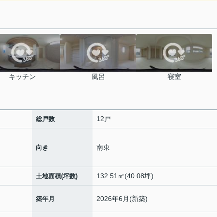
キッチン
風呂
寝室
12戸
総戸数
南東
向き
132.51㎡(40.08坪)
土地面積(坪数)
2026年6月(新築)
築年月