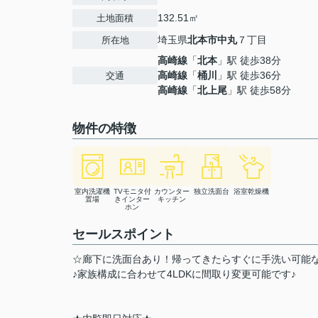
132.51㎡
土地面積
埼玉県
北本市
中丸
７丁目
所在地
高崎線
「
北本
」駅 徒歩38分
高崎線
「
桶川
」駅 徒歩36分
交通
高崎線
「
北上尾
」駅 徒歩58分
物件の特徴
室内洗濯機
TVモニタ付
カウンター
独立洗面台
浴室乾燥機
置場
きインター
キッチン
ホン
セールスポイント
☆廊下に洗面台あり！帰ってきたらすぐに手洗い可能
♪家族構成に合わせて4LDKに間取り変更可能です♪