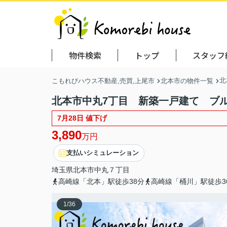
物件検索
トップ
スタッフ
北
こもれびハウス不動産,売買,上尾市
北本市の物件一覧
北本市中丸7丁目 新築一戸建て ブル
7月28日 値下げ
3,890
万円
支払いシミュレーション
埼玉県
北本市
中丸
７丁目
高崎線「北本」駅徒歩38分
高崎線「桶川」駅徒歩3
1
/
36