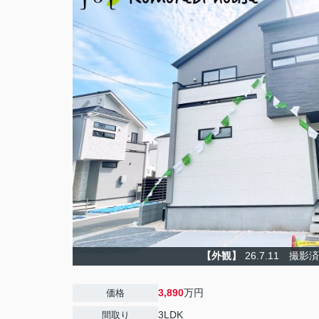
【外観】
26.7.11 撮影
3,890
万円
価格
3LDK
間取り