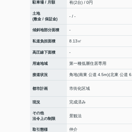
駐車場 / 月額
有(2台) / 0円
土地
- / -
(敷金 / 保証金)
-
傾斜地部分面積
8.13㎡
私道負担面積
-
高圧線下面積
第一種低層住居専用
用途地域
角地(南東 公道 4.5m)(北東 公道 6.
接道状況
市街化区域
都市計画
完成済み
現況
その他
景観法
法令上の制限
仲介
取引態様