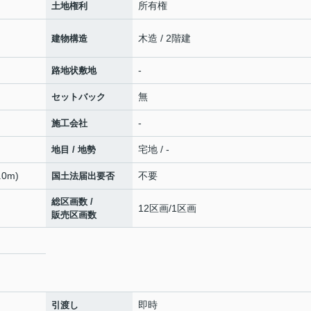
所有権
土地権利
木造 / 2階建
建物構造
-
路地状敷地
無
セットバック
-
施工会社
宅地 / -
地目 / 地勢
0m)
不要
国土法届出要否
総区画数 /
12区画/1区画
販売区画数
即時
引渡し