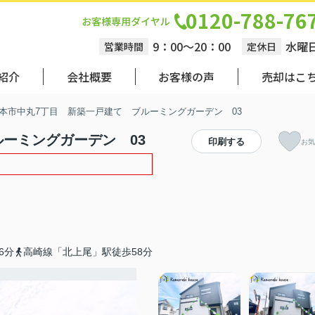
0120-788-76
9：00～20：00
水曜
営業時間
定休日
紹介
会社概要
お客様の声
売却はこ
本市中丸7丁目 新築一戸建て ブルーミングガーデン 03
ーミングガーデン 03
印刷する
お気
6分
高崎線「北上尾」駅徒歩58分