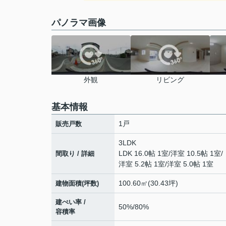
パノラマ画像
外観
リビング
基本情報
1戸
販売戸数
3LDK
LDK 16.0帖 1室
/
洋室 10.5帖 1室
/
間取り / 詳細
洋室 5.2帖 1室
/
洋室 5.0帖 1室
100.60㎡(30.43坪)
建物面積(坪数)
建ぺい率 /
50%/80%
容積率