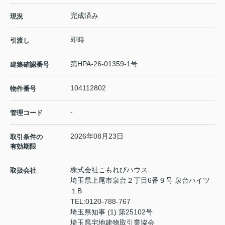
完成済み
現況
即時
引渡し
第HPA-26-01359-1号
建築確認番号
104112802
物件番号
-
管理コード
2026年08月23日
取引条件の
有効期限
株式会社こもれびハウス
取扱会社
埼玉県上尾市泉台２丁目6番９号 泉台ハイツ
１B
TEL:
0120-788-767
埼玉県知事 (1) 第25102号
埼玉県宅地建物取引業協会