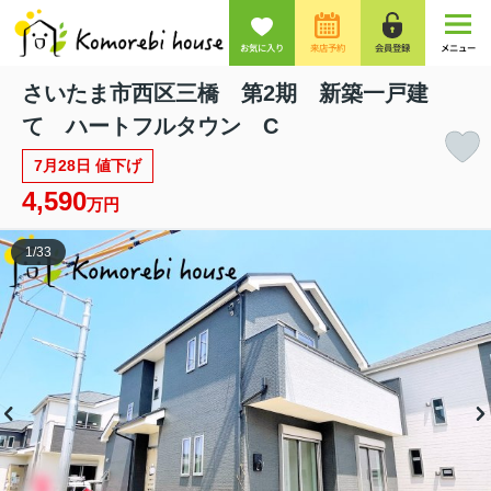
お気に入り
来店予約
会員登録
メニュー
さいたま市西区三橋 第2期 新築一戸建
て ハートフルタウン C
7月28日 値下げ
4,590
万円
1
/
33