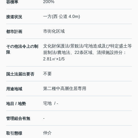
200%
容積率
一方(西 公道 4.0m)
接道状況
市街化区域
都市計画
文化財保護法/景観法/宅地造成及び特定盛土等
その他法令上の制
限
規制法/農地法、22条区域、清掃施設持分：
2.81㎡×1/5
不要
国土法届出要否
第二種中高層住居専用
用途地域
宅地 / -
地目 / 地勢
-
管理組合有無
仲介
取引態様