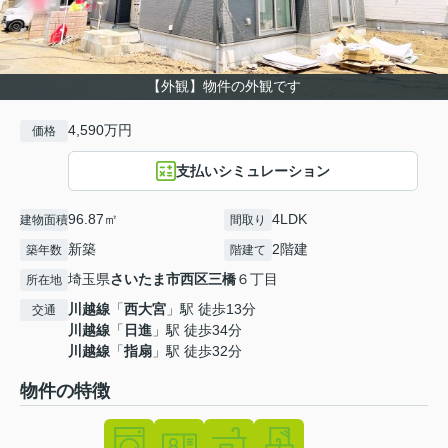
【外観】物件の外観です
4,590万円
価格
支払いシミュレーション
96.87㎡
4LDK
建物面積
間取り
新築
2階建
築年数
階建て
埼玉県
さいたま市西区
三橋
６丁目
所在地
川越線
「
西大宮
」駅 徒歩13分
交通
川越線
「
日進
」駅 徒歩34分
川越線
「
指扇
」駅 徒歩32分
物件の特徴