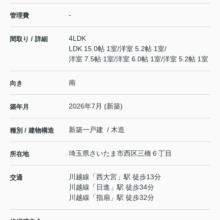
-
管理費
4LDK
間取り / 詳細
LDK 15.0帖 1室
/
洋室 5.2帖 1室
/
洋室 7.5帖 1室
/
洋室 6.0帖 1室
/
洋室 5.2帖 1室
南
向き
2026年7月 (新築)
築年月
新築一戸建 / 木造
種別 / 建物構造
埼玉県
さいたま市西区
三橋
６丁目
所在地
川越線
「
西大宮
」駅 徒歩13分
交通
川越線
「
日進
」駅 徒歩34分
川越線
「
指扇
」駅 徒歩32分