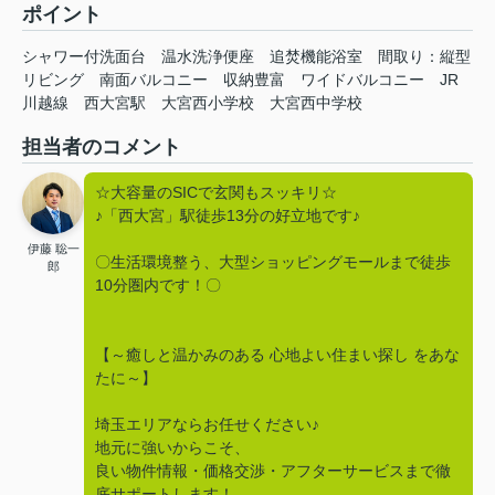
ポイント
シャワー付洗面台
温水洗浄便座
追焚機能浴室
間取り：縦型
リビング
南面バルコニー
収納豊富
ワイドバルコニー
JR
川越線
西大宮駅
大宮西小学校
大宮西中学校
担当者のコメント
☆大容量のSICで玄関もスッキリ☆
♪「西大宮」駅徒歩13分の好立地です♪
伊藤 聡一
〇生活環境整う、大型ショッピングモールまで徒歩
郎
10分圏内です！〇
【～癒しと温かみのある 心地よい住まい探し をあな
たに～】
埼玉エリアならお任せください♪
地元に強いからこそ、
良い物件情報・価格交渉・アフターサービスまで徹
底サポートします！