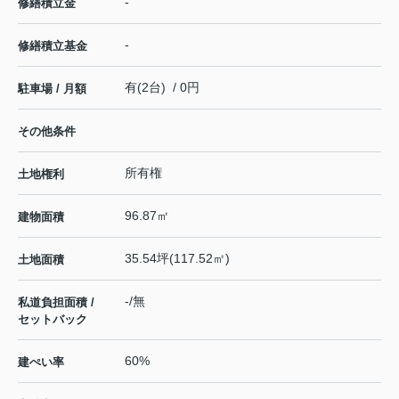
-
修繕積立金
-
修繕積立基金
有(2台) / 0円
駐車場 / 月額
その他条件
所有権
土地権利
96.87㎡
建物面積
35.54坪(117.52㎡)
土地面積
-/無
私道負担面積 /
セットバック
60%
建ぺい率