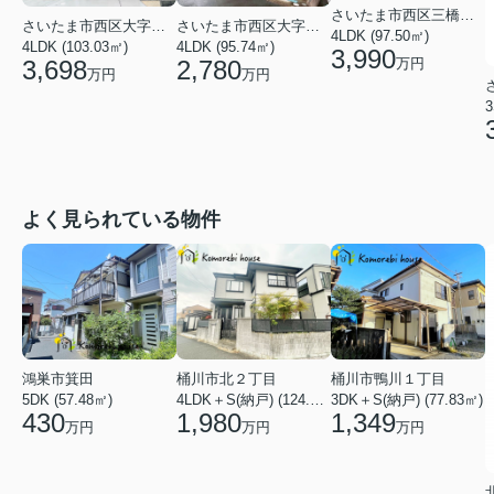
さいたま市西区三橋６丁目
さいたま市西区大字中野林
さいたま市西区大字指扇
4LDK (97.50㎡)
4LDK (103.03㎡)
4LDK (95.74㎡)
3,990
3,698
2,780
万円
万円
万円
3
よく見られている物件
鴻巣市箕田
桶川市北２丁目
桶川市鴨川１丁目
5DK (57.48㎡)
4LDK＋S(納戸) (124.84㎡)
3DK＋S(納戸) (77.83㎡)
430
1,980
1,349
万円
万円
万円