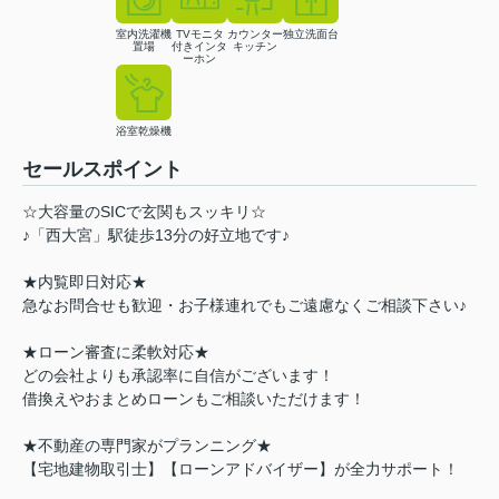
室内洗濯機
TVモニタ
カウンター
独立洗面台
置場
付きインタ
キッチン
ーホン
浴室乾燥機
セールスポイント
☆大容量のSICで玄関もスッキリ☆
♪「西大宮」駅徒歩13分の好立地です♪
★内覧即日対応★
急なお問合せも歓迎・お子様連れでもご遠慮なくご相談下さい♪
★ローン審査に柔軟対応★
どの会社よりも承認率に自信がございます！
借換えやおまとめローンもご相談いただけます！
★不動産の専門家がプランニング★
【宅地建物取引士】【ローンアドバイザー】が全力サポート！