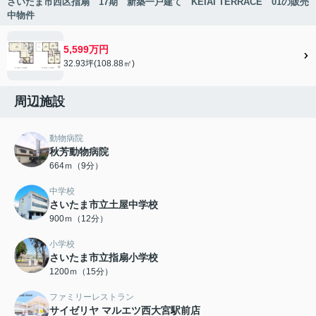
さいたま市西区指扇 17期 新築一戸建て KEIAI TERRACE 01の販売
中物件
5,599万円
32.93坪(108.88㎡)
周辺施設
動物病院
秋芳動物病院
664ｍ（9分）
中学校
さいたま市立土屋中学校
900ｍ（12分）
小学校
さいたま市立指扇小学校
1200ｍ（15分）
ファミリーレストラン
サイゼリヤ マルエツ西大宮駅前店