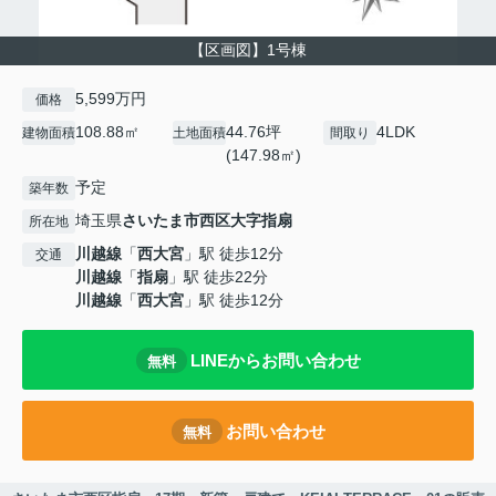
【区画図】1号棟
5,599万円
価格
108.88㎡
44.76坪
4LDK
建物面積
土地面積
間取り
(147.98㎡)
予定
築年数
埼玉県
さいたま市西区
大字指扇
所在地
川越線
「
西大宮
」駅 徒歩12分
交通
川越線
「
指扇
」駅 徒歩22分
川越線
「
西大宮
」駅 徒歩12分
LINEからお問い合わせ
無料
お問い合わせ
無料