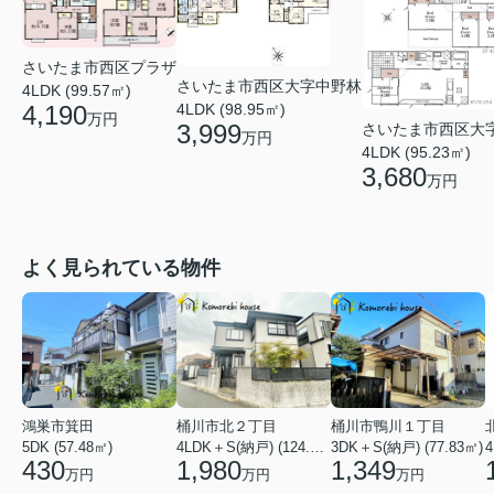
さいたま市西区プラザ
さいたま市西区大字中野林
4LDK (99.57㎡)
4,190
4LDK (98.95㎡)
万円
3,999
さいたま市西区大
万円
4LDK (95.23㎡)
3,680
万円
よく見られている物件
鴻巣市箕田
桶川市北２丁目
桶川市鴨川１丁目
5DK (57.48㎡)
4LDK＋S(納戸) (124.84㎡)
3DK＋S(納戸) (77.83㎡)
4
430
1,980
1,349
万円
万円
万円