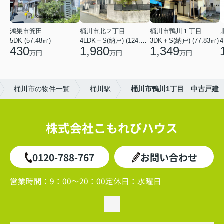
鴻巣市箕田
桶川市北２丁目
桶川市鴨川１丁目
5DK (57.48㎡)
4LDK＋S(納戸) (124.84㎡)
3DK＋S(納戸) (77.83㎡)
4
430
1,980
1,349
万円
万円
万円
桶川市の物件一覧
桶川駅
桶川市鴨川1丁目 中古戸建
株式会社こもれびハウス
0120-788-767
お問い合わせ
営業時間：
9：00～20：00
定休日：
水曜日