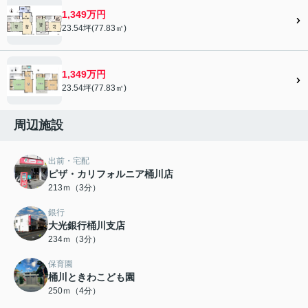
1,349万円
23.54坪(77.83㎡)
1,349万円
23.54坪(77.83㎡)
周辺施設
出前・宅配
ピザ・カリフォルニア桶川店
213ｍ（3分）
銀行
大光銀行桶川支店
234ｍ（3分）
保育園
桶川ときわこども園
250ｍ（4分）