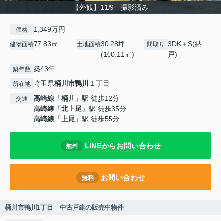
【外観】11/9 撮影済み
1,349万円
価格
77.83㎡
30.28坪
3DK＋S(納
建物面積
土地面積
間取り
(100.11㎡)
戸)
築43年
築年数
埼玉県
桶川市
鴨川
１丁目
所在地
高崎線
「
桶川
」駅 徒歩12分
交通
高崎線
「
北上尾
」駅 徒歩35分
高崎線
「
上尾
」駅 徒歩55分
LINEからお問い合わせ
無料
お問い合わせ
無料
桶川市鴨川1丁目 中古戸建の販売中物件