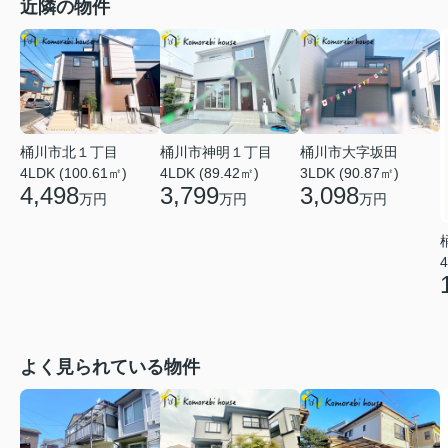
近隣の物件
桶川市神明１丁目
桶川市北１丁目
桶川市大字坂田
4LDK (89.42㎡)
4LDK (100.61㎡)
3LDK (90.87㎡)
3,799
4,498
3,098
万円
万円
万円
4
よく見られている物件