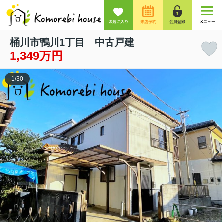
お気に入り
来店予約
会員登録
メニュー
桶川市鴨川1丁目 中古戸建
1,349万円
1
/
30