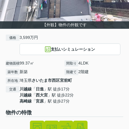
【外観】物件の外観です
3,599万円
価格
支払いシミュレーション
99.37㎡
4LDK
建物面積
間取り
新築
2階建
築年数
階建て
埼玉県
さいたま市西区
宮前町
所在地
川越線
「
日進
」駅 徒歩17分
交通
川越線
「
西大宮
」駅 徒歩22分
高崎線
「
宮原
」駅 徒歩27分
物件の特徴