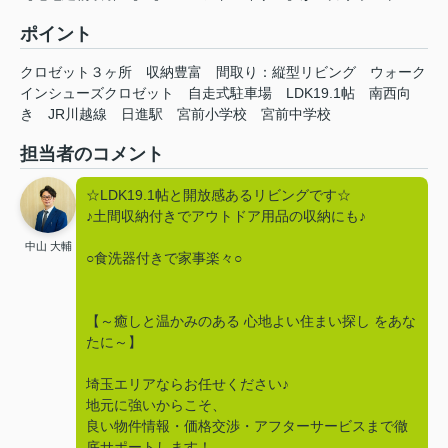
ポイント
クロゼット３ヶ所
収納豊富
間取り：縦型リビング
ウォーク
インシューズクロゼット
自走式駐車場
LDK19.1帖
南西向
き
JR川越線
日進駅
宮前小学校
宮前中学校
担当者のコメント
☆LDK19.1帖と開放感あるリビングです☆
♪土間収納付きでアウトドア用品の収納にも♪
中山 大輔
○食洗器付きで家事楽々○
【～癒しと温かみのある 心地よい住まい探し をあな
たに～】
埼玉エリアならお任せください♪
地元に強いからこそ、
良い物件情報・価格交渉・アフターサービスまで徹
底サポートします！