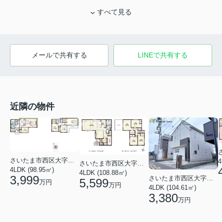
すべて見る
メールで共有する
LINEで共有する
近隣の物件
さいたま市西区大字中野林
4
さいたま市西区大字指扇
4LDK (98.95㎡)
4LDK (108.88㎡)
3,999
さいたま市西区大字内野本郷
5,599
万円
万円
4LDK (104.61㎡)
3,380
万円