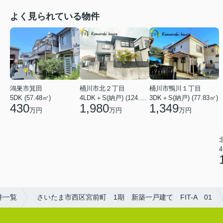
よく見られている物件
鴻巣市箕田
桶川市北２丁目
桶川市鴨川１丁目
5DK (57.48㎡)
4LDK＋S(納戸) (124.84㎡)
3DK＋S(納戸) (77.83㎡)
430
1,980
1,349
万円
万円
万円
4
件一覧
さいたま市西区宮前町 1期 新築一戸建て FIT-A 01