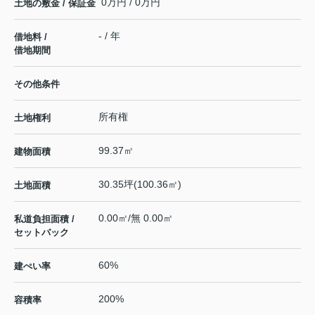
0万円 / 0万円
土地の敷金 / 保証金
- / 年
借地料 /
借地期間
その他条件
所有権
土地権利
99.37㎡
建物面積
30.35坪(100.36㎡)
土地面積
0.00㎡/無 0.00㎡
私道負担面積 /
セットバック
60%
建ぺい率
200%
容積率