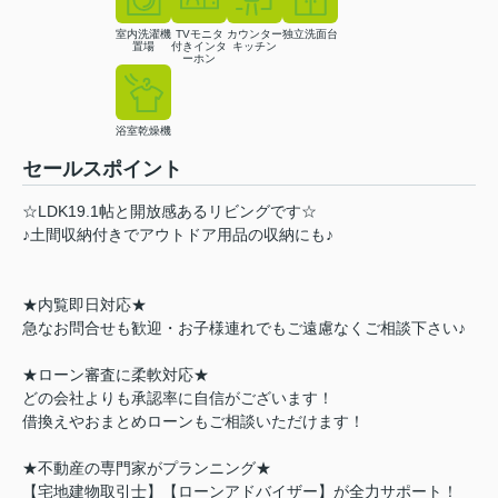
室内洗濯機
TVモニタ
カウンター
独立洗面台
置場
付きインタ
キッチン
ーホン
浴室乾燥機
セールスポイント
☆LDK19.1帖と開放感あるリビングです☆
♪土間収納付きでアウトドア用品の収納にも♪
★内覧即日対応★
急なお問合せも歓迎・お子様連れでもご遠慮なくご相談下さい♪
★ローン審査に柔軟対応★
どの会社よりも承認率に自信がございます！
借換えやおまとめローンもご相談いただけます！
★不動産の専門家がプランニング★
【宅地建物取引士】【ローンアドバイザー】が全力サポート！