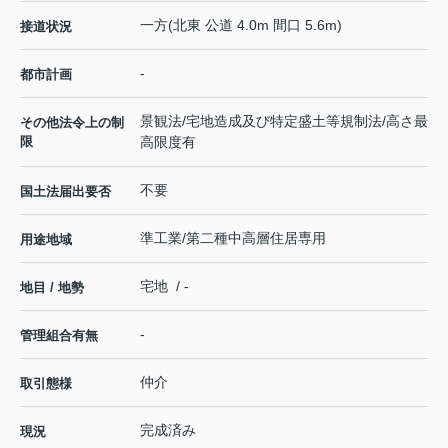
一方(北東 公道 4.0m 間口 5.6m)
接道状況
-
都市計画
景観法/宅地造成及び特定盛土等規制法/高さ最
その他法令上の制
限
高限度有
不要
国土法届出要否
準工業/第二種中高層住居専用
用途地域
宅地 / -
地目 / 地勢
-
管理組合有無
仲介
取引態様
完成済み
現況