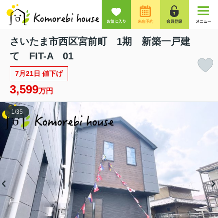
お気に入り
来店予約
会員登録
メニュー
さいたま市西区宮前町 1期 新築一戸建
て FIT-A 01
7月21日 値下げ
3,599
万円
1
/
35