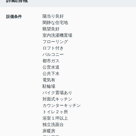
詳細情報
陽当り良好
設備条件
閑静な住宅地
眺望良好
室内洗濯機置場
フローリング
ロフト付き
バルコニー
都市ガス
公営水道
公共下水
電気有
駐輪場
バイク置場あり
対面式キッチン
カウンターキッチン
トイレ２ヶ所
浴室１坪以上
独立洗面台
床暖房