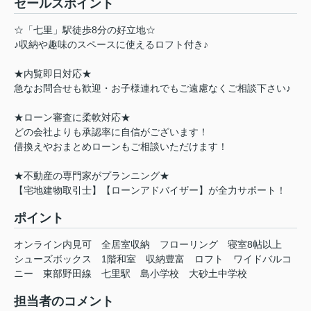
セールスポイント
☆「七里」駅徒歩8分の好立地☆
♪収納や趣味のスペースに使えるロフト付き♪
★内覧即日対応★
急なお問合せも歓迎・お子様連れでもご遠慮なくご相談下さい♪
★ローン審査に柔軟対応★
どの会社よりも承認率に自信がございます！
借換えやおまとめローンもご相談いただけます！
★不動産の専門家がプランニング★
【宅地建物取引士】【ローンアドバイザー】が全力サポート！
ポイント
オンライン内見可
全居室収納
フローリング
寝室8帖以上
シューズボックス
1階和室
収納豊富
ロフト
ワイドバルコ
ニー
東部野田線
七里駅
島小学校
大砂土中学校
担当者のコメント