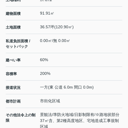
91.91㎡
建物面積
36.57坪(120.90㎡)
土地面積
0.00㎡/無 0.00㎡
私道負担面積 /
セットバック
60%
建ぺい率
200%
容積率
一方(東 公道 6.0m 間口 0.0m)
接道状況
市街化区域
都市計画
景観法/準防火地域/日影制限有/※路地状部分
その他法令上の制
限
37㎡含、第2種高度地区、宅地造成工事規制
区域