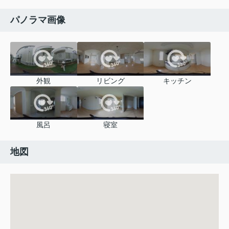
パノラマ画像
外観
リビング
キッチン
風呂
寝室
地図