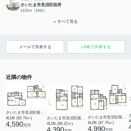
さいたま市見沼区役所
1210ｍ（16分）
すべて見る
メールで共有する
LINEで共有する
近隣の物件
さいたま市見沼区堀崎町
さいたま市見沼区堀崎町
さいたま市見沼区堀崎町
4LDK (92.74㎡)
4
4,590
4LDK (97.70㎡)
4LDK (95.22㎡)
万円
4,990
4,390
万円
万円