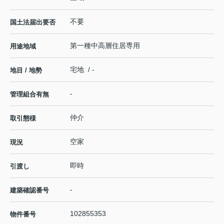
不要
国土法届出要否
第一種中高層住居専用
用途地域
宅地 / -
地目 / 地勢
-
管理組合有無
仲介
取引態様
空家
現況
即時
引渡し
-
建築確認番号
102855353
物件番号