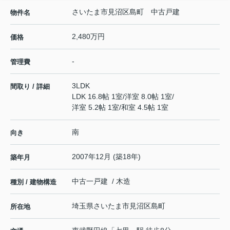
さいたま市見沼区島町 中古戸建
物件名
2,480万円
価格
-
管理費
3LDK
間取り / 詳細
LDK 16.8帖 1室
/
洋室 8.0帖 1室
/
洋室 5.2帖 1室
/
和室 4.5帖 1室
南
向き
2007年12月 (築18年)
築年月
中古一戸建 / 木造
種別 / 建物構造
埼玉県
さいたま市見沼区
島町
所在地