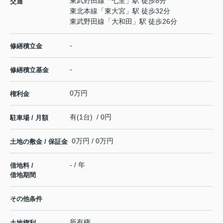
東武野田線
「
七里
」駅 徒歩8分
交通
東北本線
「
東大宮
」駅 徒歩32分
東武野田線
「
大和田
」駅 徒歩26分
-
修繕積立金
-
修繕積立基金
0万円
権利金
有(1台) / 0円
駐車場 / 月額
0万円 / 0万円
土地の敷金 / 保証金
- / 年
借地料 /
借地期間
その他条件
所有権
土地権利