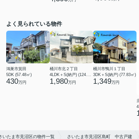
よく見られている物件
鴻巣市箕田
桶川市北２丁目
桶川市鴨川１丁目
5DK (57.48㎡)
4LDK＋S(納戸) (124.84㎡)
3DK＋S(納戸) (77.83㎡)
430
1,980
1,349
万円
万円
万円
4
さいたま市見沼区の物件一覧
さいたま市見沼区島町 中古戸建