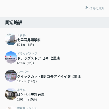
情報の見方
周辺施設
耳鼻科
七里耳鼻咽喉科
594ｍ（8分）
ドラッグストア
ドラッグストア セキ 七里店
656ｍ（9分）
スーパー
クイックカットBB コモディイイダ七里店
1119ｍ（14分）
小児科
はとり小児科医院
1193ｍ（15分）
市役所・区役所