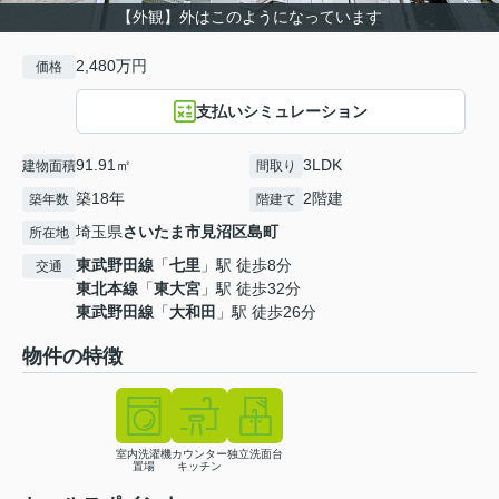
【外観】外はこのようになっています
2,480万円
価格
支払いシミュレーション
91.91㎡
3LDK
建物面積
間取り
築18年
2階建
築年数
階建て
埼玉県
さいたま市見沼区
島町
所在地
東武野田線
「
七里
」駅 徒歩8分
交通
東北本線
「
東大宮
」駅 徒歩32分
東武野田線
「
大和田
」駅 徒歩26分
物件の特徴
室内洗濯機
カウンター
独立洗面台
置場
キッチン