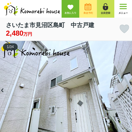
お気に入り
来店予約
会員登録
メニュー
さいたま市見沼区島町 中古戸建
2,480
万円
1
/
34