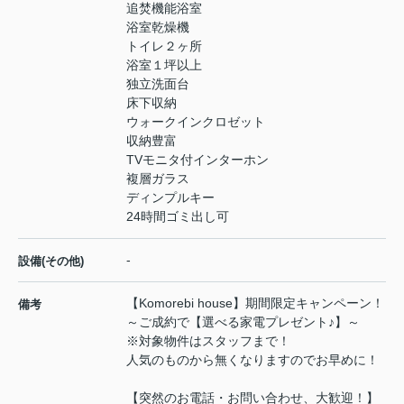
追焚機能浴室
浴室乾燥機
トイレ２ヶ所
浴室１坪以上
独立洗面台
床下収納
ウォークインクロゼット
収納豊富
TVモニタ付インターホン
複層ガラス
ディンプルキー
24時間ゴミ出し可
-
設備(その他)
【Komorebi house】期間限定キャンペーン！
備考
～ご成約で【選べる家電プレゼント♪】～
※対象物件はスタッフまで！
人気のものから無くなりますのでお早めに！
【突然のお電話・お問い合わせ、大歓迎！】