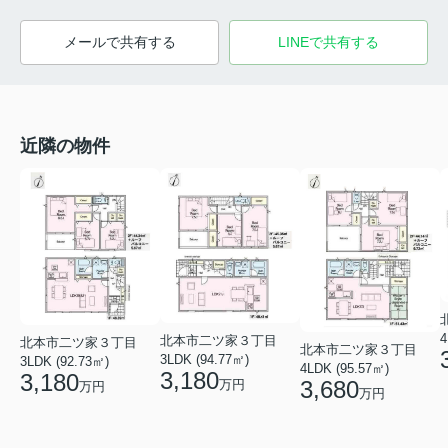
メールで共有する
LINEで共有する
近隣の物件
4
北本市二ツ家３丁目
北本市二ツ家３丁目
北本市二ツ家３丁目
3LDK (94.77㎡)
3LDK (92.73㎡)
4LDK (95.57㎡)
3,180
3,180
3,680
万円
万円
万円