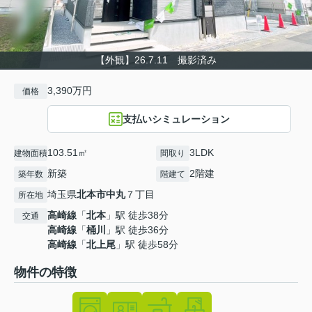
【外観】26.7.11 撮影済み
3,390万円
価格
支払いシミュレーション
103.51㎡
3LDK
建物面積
間取り
新築
2階建
築年数
階建て
埼玉県
北本市
中丸
７丁目
所在地
高崎線
「
北本
」駅 徒歩38分
交通
高崎線
「
桶川
」駅 徒歩36分
高崎線
「
北上尾
」駅 徒歩58分
物件の特徴