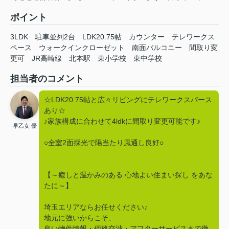
ポイント
3LDK
駐車並列2台
LDK20.75帖
カウンター
テレワークス
ペース
ウォークインクローゼット
南面バルコニー
間取り変
更可
JR高崎線
北本駅
東小学校
東中学校
担当者のコメント
☆LDK20.75帖と広々リビングにテレワークスパース
あり☆
♪家族構成に合わせて4ldkに間取り変更可能です♪
早乙女 優
○全室2面採光で陽当たり風通し良好○
【～癒しと温かみのある 心地よい住まい探し をあな
たに～】
埼玉エリアならお任せください♪
地元に強いからこそ、
良い物件情報・価格交渉・アフターサービスまで徹