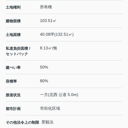
所有権
土地権利
103.51㎡
建物面積
40.08坪(132.51㎡)
土地面積
8.13㎡/無
私道負担面積 /
セットバック
50%
建ぺい率
80%
容積率
一方(北西 公道 5.0m)
接道状況
市街化区域
都市計画
景観法
その他法令上の制限