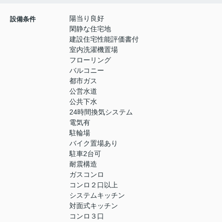
陽当り良好
設備条件
閑静な住宅地
建設住宅性能評価書付
室内洗濯機置場
フローリング
バルコニー
都市ガス
公営水道
公共下水
24時間換気システム
電気有
駐輪場
バイク置場あり
駐車2台可
耐震構造
ガスコンロ
コンロ２口以上
システムキッチン
対面式キッチン
コンロ３口