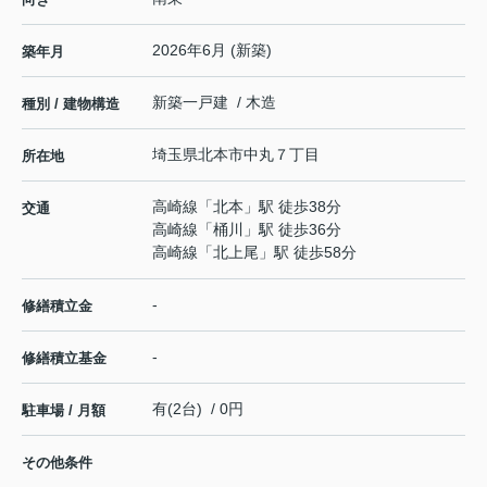
2026年6月 (新築)
築年月
新築一戸建 / 木造
種別 / 建物構造
埼玉県
北本市
中丸
７丁目
所在地
高崎線
「
北本
」駅 徒歩38分
交通
高崎線
「
桶川
」駅 徒歩36分
高崎線
「
北上尾
」駅 徒歩58分
-
修繕積立金
-
修繕積立基金
有(2台) / 0円
駐車場 / 月額
その他条件