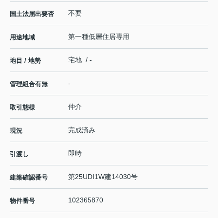
不要
国土法届出要否
第一種低層住居専用
用途地域
宅地 / -
地目 / 地勢
-
管理組合有無
仲介
取引態様
完成済み
現況
即時
引渡し
第25UDI1W建14030号
建築確認番号
102365870
物件番号