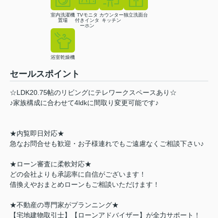
室内洗濯機
TVモニタ
カウンター
独立洗面台
置場
付きインタ
キッチン
ーホン
浴室乾燥機
セールスポイント
☆LDK20.75帖のリビングにテレワークスペースあり☆
♪家族構成に合わせて4ldkに間取り変更可能です♪
★内覧即日対応★
急なお問合せも歓迎・お子様連れでもご遠慮なくご相談下さい♪
★ローン審査に柔軟対応★
どの会社よりも承認率に自信がございます！
借換えやおまとめローンもご相談いただけます！
★不動産の専門家がプランニング★
【宅地建物取引士】【ローンアドバイザー】が全力サポート！