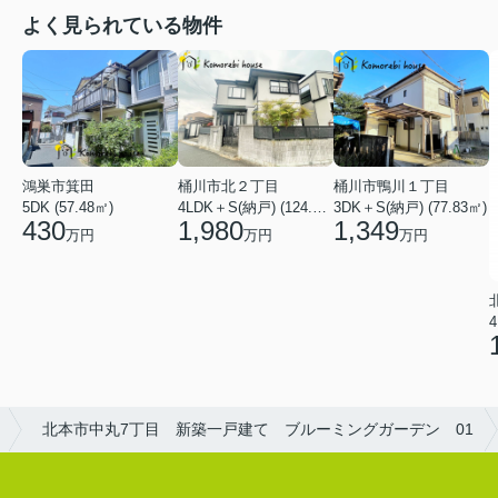
よく見られている物件
鴻巣市箕田
桶川市北２丁目
桶川市鴨川１丁目
5DK (57.48㎡)
4LDK＋S(納戸) (124.84㎡)
3DK＋S(納戸) (77.83㎡)
430
1,980
1,349
万円
万円
万円
4
北本市中丸7丁目 新築一戸建て ブルーミングガーデン 01