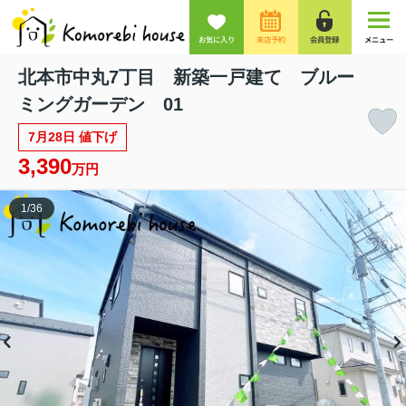
お気に入り
来店予約
会員登録
メニュー
北本市中丸7丁目 新築一戸建て ブルー
ミングガーデン 01
7月28日 値下げ
3,390
万円
1
/
36