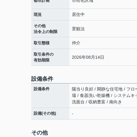
市街化区域
都市計画
居住中
現況
その他
景観法
法令上の制限
仲介
取引態様
取引条件の
2026年08月14日
有効期限
設備条件
設備条件
陽当り良好 / 閑静な住宅地 / フロー
場 / 食器洗い乾燥機 / システムキ
洗面台 / 収納豊富 / 南向き
設備(その他)
-
その他