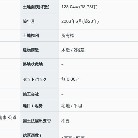
128.04㎡(38.73坪)
土地面積(坪数)
2003年6月(築23年)
築年月
所有権
土地権利
木造 / 2階建
建物構造
-
路地状敷地
無 0.00㎡
セットバック
-
施工会社
宅地 / 平坦
地目 / 地勢
(南東 公道
不要
国土法届出要否
総区画数 /