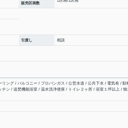
1区画/1区画
販売区画数
相談
引渡し
リング / バルコニー / プロパンガス / 公営水道 / 公共下水 / 電気有 / 駐
ッチン / 追焚機能浴室 / 温水洗浄便座 / トイレ２ヶ所 / 浴室１坪以上 / 