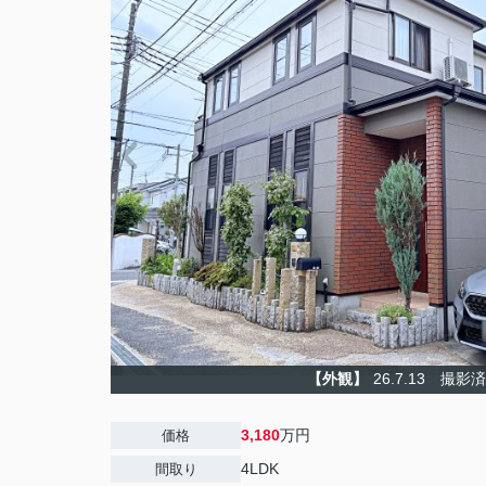
【外観】
26.7.13 撮影
3,180
万円
価格
4LDK
間取り