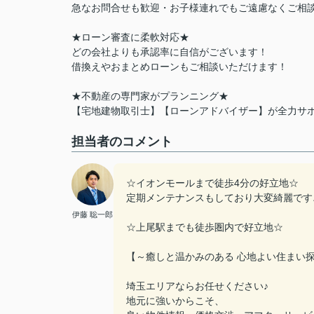
急なお問合せも歓迎・お子様連れでもご遠慮なくご相談
★ローン審査に柔軟対応★
どの会社よりも承認率に自信がございます！
借換えやおまとめローンもご相談いただけます！
★不動産の専門家がプランニング★
【宅地建物取引士】【ローンアドバイザー】が全力サ
担当者のコメント
☆イオンモールまで徒歩4分の好立地☆
定期メンテナンスもしており大変綺麗です
伊藤 聡一郎
☆上尾駅までも徒歩圏内で好立地☆
【～癒しと温かみのある 心地よい住まい探
埼玉エリアならお任せください♪
地元に強いからこそ、