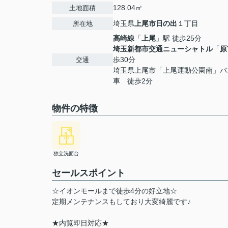
128.04㎡
土地面積
埼玉県
上尾市
日の出
１丁目
所在地
高崎線
「
上尾
」駅 徒歩25分
埼玉新都市交通ニューシャトル
「
原
歩30分
交通
埼玉県上尾市「上尾運動公園南」バ
車 徒歩2分
物件の特徴
独立洗面台
セールスポイント
☆イオンモールまで徒歩4分の好立地☆
定期メンテナンスもしており大変綺麗です♪
★内覧即日対応★