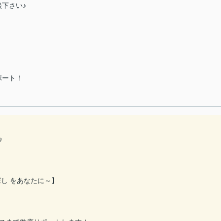
下さい♪
ポート！
♪
し をあなたに～】