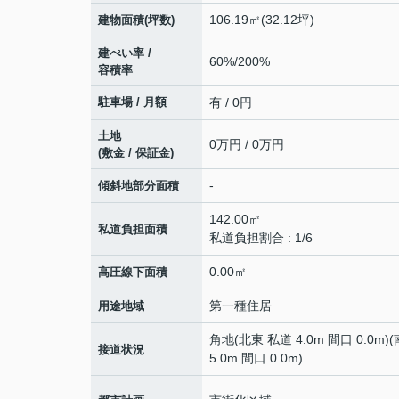
106.19㎡(32.12坪)
建物面積(坪数)
建ぺい率 /
60%/200%
容積率
駐車場 / 月額
有 / 0円
土地
0万円 / 0万円
(敷金 / 保証金)
-
傾斜地部分面積
142.00㎡
私道負担面積
私道負担割合 : 1/6
0.00㎡
高圧線下面積
第一種住居
用途地域
角地(北東 私道 4.0m 間口 0.0m)
接道状況
5.0m 間口 0.0m)