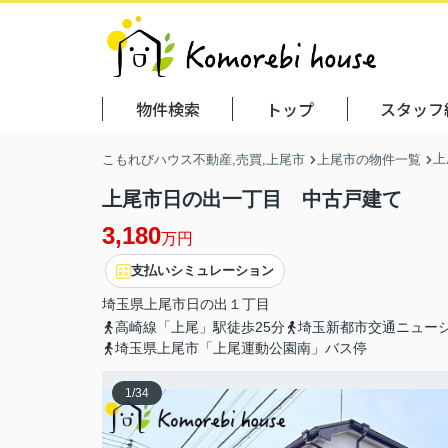
物件検索
トップ
スタッフ
上
こもれびハウス不動産,売買,上尾市
上尾市の物件一覧
上尾市日の出一丁目 中古戸建て
3,180
万円
支払いシミュレーション
埼玉県
上尾市
日の出
１丁目
高崎線「上尾」駅徒歩25分
埼玉新都市交通ニューシ
埼玉県上尾市「上尾運動公園南」バス停
1
/
34