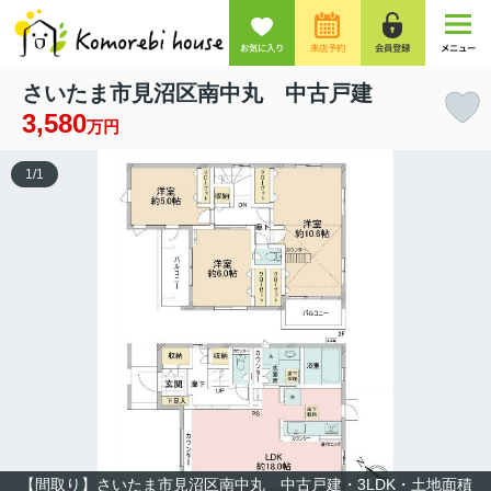
お気に入り
来店予約
会員登録
メニュー
さいたま市見沼区南中丸 中古戸建
3,580
万円
1
/
1
【間取り】さいたま市見沼区南中丸 中古戸建・3LDK・土地面積