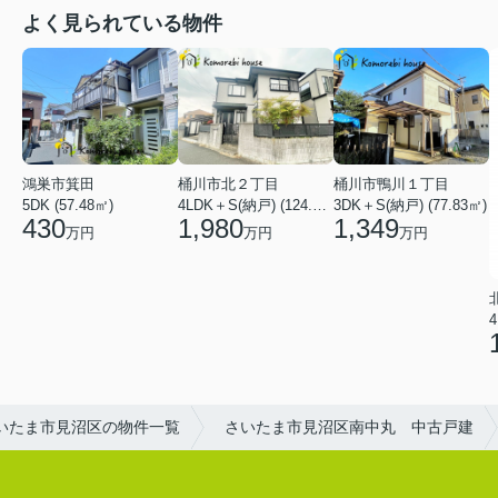
よく見られている物件
鴻巣市箕田
桶川市北２丁目
桶川市鴨川１丁目
5DK (57.48㎡)
4LDK＋S(納戸) (124.84㎡)
3DK＋S(納戸) (77.83㎡)
430
1,980
1,349
万円
万円
万円
4
いたま市見沼区の物件一覧
さいたま市見沼区南中丸 中古戸建