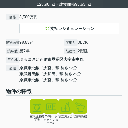
128.98m2・建物面積98.53m2
3,580万円
価格
支払いシミュレーション
98.53㎡
3LDK
建物面積
間取り
築7年
2階建
築年数
階建て
埼玉県
さいたま市見沼区
大字南中丸
所在地
京浜東北線
「
大宮
」駅 徒歩42分
交通
東武野田線
「
大和田
」駅 徒歩25分
京浜東北線
「
大宮
」駅 徒歩42分
物件の特徴
室内洗濯機
TVモニタ
独立洗面台
浴室乾燥機
置場
付きインタ
ーホン