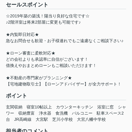
セールスポイント
☆2019年築の築浅！陽当り良好な住宅です☆
♪2階洋室は将来2部屋に変更も可能です♪
★内覧即日対応★
急なお問合せも歓迎・お子様連れでもご遠慮なくご相談下さい♪
★ローン審査に柔軟対応★
どの会社よりも承認率に自信がございます！
借換えやおまとめローンもご相談いただけます！
★不動産の専門家がプランニング★
【宅地建物取引士】【ローンアドバイザー】が全力サポート！
ポイント
玄関収納
寝室10帖以上
カウンターキッチン
浴室に窓
シャ
ワー
収納豊富
浄水器
食洗機
バルコニー
駐車スペース2
台
JR高崎線
大宮駅
芝川小学校
大宮八幡中学校
担当者のコメント