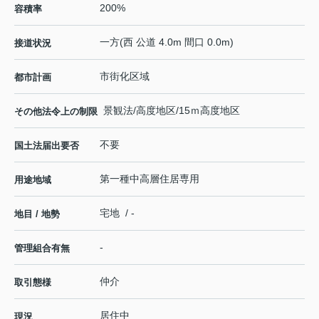
200%
容積率
一方(西 公道 4.0m 間口 0.0m)
接道状況
市街化区域
都市計画
景観法/高度地区/15ｍ高度地区
その他法令上の制限
不要
国土法届出要否
第一種中高層住居専用
用途地域
宅地 / -
地目 / 地勢
-
管理組合有無
仲介
取引態様
居住中
現況