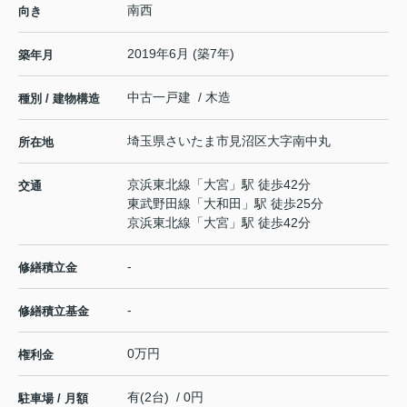
南西
向き
2019年6月 (築7年)
築年月
中古一戸建 / 木造
種別 / 建物構造
埼玉県
さいたま市見沼区
大字南中丸
所在地
京浜東北線
「
大宮
」駅 徒歩42分
交通
東武野田線
「
大和田
」駅 徒歩25分
京浜東北線
「
大宮
」駅 徒歩42分
-
修繕積立金
-
修繕積立基金
0万円
権利金
有(2台) / 0円
駐車場 / 月額