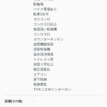
駐輪場
バイク置場あり
駐車2台可
ガスコンロ
コンロ２口以上
食器洗い乾燥機
コンロ３口
カウンターキッチン
追焚機能浴室
浴室乾燥機
温水洗浄便座
トイレ２ヶ所
浴室１坪以上
独立洗面台
エアコン
床下収納
収納豊富
TVモニタ付インターホン
-
設備(その他)