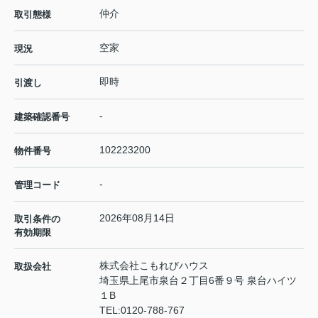
仲介
取引態様
空家
現況
即時
引渡し
-
建築確認番号
102223200
物件番号
-
管理コード
2026年08月14日
取引条件の
有効期限
株式会社こもれびハウス
取扱会社
埼玉県上尾市泉台２丁目6番９号 泉台ハイツ
１B
TEL:
0120-788-767