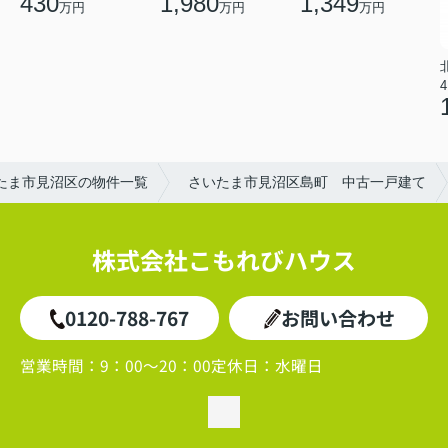
430
1,980
1,349
万円
万円
万円
4
たま市見沼区の物件一覧
さいたま市見沼区島町 中古一戸建て
株式会社こもれびハウス
0120-788-767
お問い合わせ
営業時間：
9：00～20：00
定休日：
水曜日