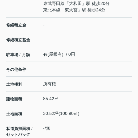
東武野田線
「
大和田
」駅 徒歩20分
東北本線
「
東大宮
」駅 徒歩24分
-
修繕積立金
-
修繕積立基金
有(屋根有) / 0円
駐車場 / 月額
その他条件
所有権
土地権利
85.42㎡
建物面積
30.52坪(100.90㎡)
土地面積
-/無
私道負担面積 /
セットバック