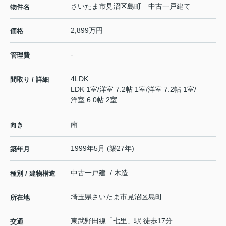
さいたま市見沼区島町 中古一戸建て
物件名
2,899万円
価格
-
管理費
4LDK
間取り / 詳細
LDK 1室
/
洋室 7.2帖 1室
/
洋室 7.2帖 1室
/
洋室 6.0帖 2室
南
向き
1999年5月 (築27年)
築年月
中古一戸建 / 木造
種別 / 建物構造
埼玉県
さいたま市見沼区
島町
所在地
東武野田線
「
七里
」駅 徒歩17分
交通