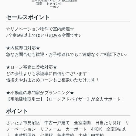
室内洗濯機
TVモニタ
独立洗面台
置場
付きインタ
ーホン
セールスポイント
☆リノベーション物件で室内綺麗☆
♪全室6帖以上でゆとりのある空間です♪
★内覧即日対応★
急なお問合せも歓迎・お子様連れでもご遠慮なくご相談下さい♪
★ローン審査に柔軟対応★
どの会社よりも承認率に自信がございます！
借換えやおまとめローンもご相談いただけます！
★不動産の専門家がプランニング★
【宅地建物取引士】【ローンアドバイザー】が全力サポート！
ポイント
さいたま市見沼区
中古一戸建て
全室南向
日当たり良好
リ
ノーベーション
リフォーム
カーポート
4KDK
全室6帖以
上
東武野田線
七里駅
島小学校
大砂土中学校