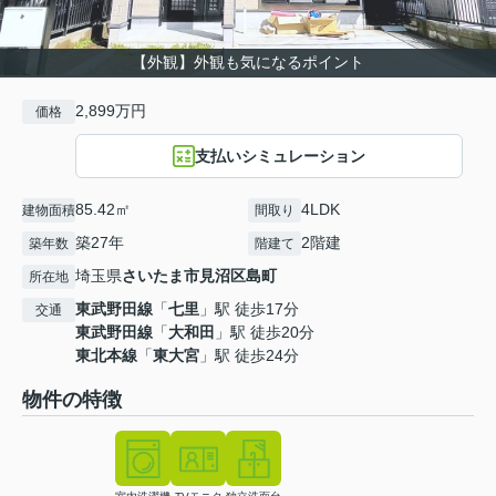
【外観】外観も気になるポイント
2,899万円
価格
支払いシミュレーション
85.42㎡
4LDK
建物面積
間取り
築27年
2階建
築年数
階建て
埼玉県
さいたま市見沼区
島町
所在地
東武野田線
「
七里
」駅 徒歩17分
交通
東武野田線
「
大和田
」駅 徒歩20分
東北本線
「
東大宮
」駅 徒歩24分
物件の特徴