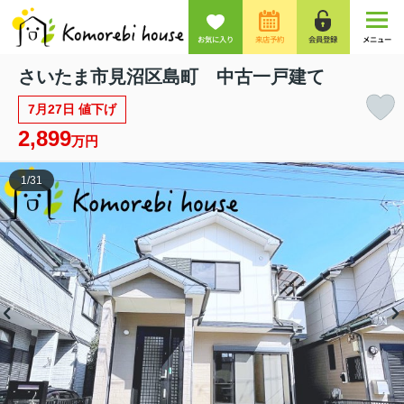
お気に入り
来店予約
会員登録
メニュー
さいたま市見沼区島町 中古一戸建て
7月27日 値下げ
2,899
万円
1
/
31