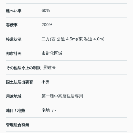
60%
建ぺい率
200%
容積率
二方(西 公道 4.5m)(東 私道 4.0m)
接道状況
市街化区域
都市計画
景観法
その他法令上の制限
不要
国土法届出要否
第一種中高層住居専用
用途地域
宅地 / -
地目 / 地勢
-
管理組合有無