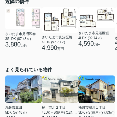
近隣の物件
さいたま市見沼区堀崎町
さいたま市見沼区春岡２丁目
さいたま市見沼区堀崎町
4LDK (92.74㎡)
3SLDK (87.48㎡)
4,590
4LDK (97.70㎡)
3,880
4
万円
万円
4,990
万円
よく見られている物件
鴻巣市箕田
桶川市北２丁目
桶川市鴨川１丁目
5DK (57.48㎡)
4LDK＋S(納戸) (124.84㎡)
3DK＋S(納戸) (77.83㎡)