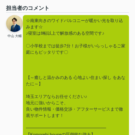
担当者のコメント
☆南東向きのワイドバルコニーが暖かい光を取り込
みます☆
♪寝室は8帖以上で解放感のある空間です♪
中山 大輔
〇小学校までは徒歩7分！お子様がいらっしゃるご家
庭にもピッタリです〇
【～癒しと温かみのある 心地よい住まい探し をあな
たに～】
埼玉エリアならお任せください♪
地元に強いからこそ、
良い物件情報・価格交渉・アフターサービスまで徹
底サポートします！
━━━━━━━━━━━━━━━━━━━
【Komorebi houseの圧倒的な強み】