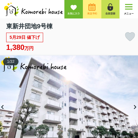
お気に入り
来店予約
会員登録
メニュー
東新井団地9号棟
5月29日 値下げ
1,380
万円
1
/
32