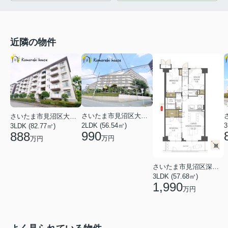
近隣の物件
さいたま市見沼区大字新堤
さいたま市見沼区大字東新井
2LDK (56.54㎡)
3
3LDK (82.77㎡)
990
888
万円
万円
さいたま市見沼区深作３丁目
3LDK (57.68㎡)
1,990
万円