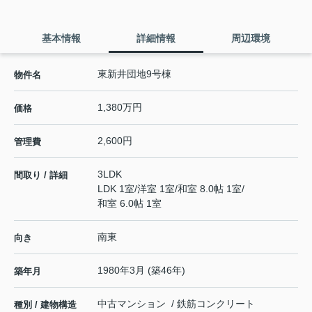
基本情報
詳細情報
周辺環境
東新井団地9号棟
物件名
1,380万円
価格
2,600円
管理費
3LDK
間取り / 詳細
LDK 1室
/
洋室 1室
/
和室 8.0帖 1室
/
和室 6.0帖 1室
南東
向き
1980年3月 (築46年)
築年月
中古マンション / 鉄筋コンクリート
種別 / 建物構造