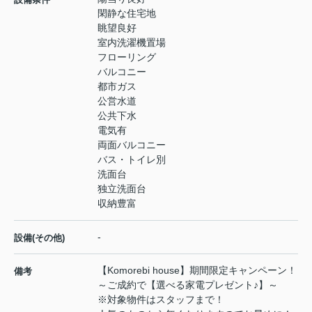
閑静な住宅地
眺望良好
室内洗濯機置場
フローリング
バルコニー
都市ガス
公営水道
公共下水
電気有
両面バルコニー
バス・トイレ別
洗面台
独立洗面台
収納豊富
-
設備(その他)
【Komorebi house】期間限定キャンペーン！
備考
～ご成約で【選べる家電プレゼント♪】～
※対象物件はスタッフまで！