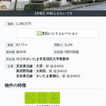
【外観】外観もきれいです
1,380万円
価格
支払いシミュレーション
82.77㎡
3LDK
面積
間取り
築46年
3階/5階建
築年数
所在階
埼玉県
さいたま市見沼区
大字東新井
所在地
京浜東北線
「
大宮
」駅 徒歩48分
交通
東武野田線
「
大和田
」駅 徒歩40分
京浜東北線
「
さいたま新都心
」駅 徒歩48分
物件の特徴