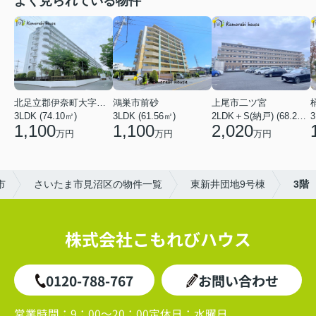
よく見られている物件
北足立郡伊奈町大字小室
鴻巣市前砂
上尾市二ツ宮
3LDK (74.10㎡)
3LDK (61.56㎡)
2LDK＋S(納戸) (68.25㎡)
3
1,100
1,100
2,020
万円
万円
万円
市
さいたま市見沼区の物件一覧
東新井団地9号棟
3階
株式会社こもれびハウス
0120-788-767
お問い合わせ
営業時間：
9：00～20：00
定休日：
水曜日