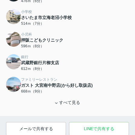
476ｍ（6分）
小学校
さいたま市立海老沼小学校
514ｍ（7分）
小児科
押阪こどもクリニック
596ｍ（8分）
銀行
武蔵野銀行片柳支店
612ｍ（8分）
ファミリーレストラン
ガスト 大宮南中野店(から好し取扱店)
668ｍ（9分）
すべて見る
メールで共有する
LINEで共有する