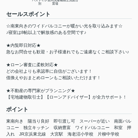
バストイレ
室内洗濯機
独立洗面台
別
置場
セールスポイント
☆南東向きのワイドバルコニーが暖かい光を取り込みます☆
♪寝室は8帖以上で解放感のある空間です♪
★内覧即日対応★
急なお問合せも歓迎・お子様連れでもご遠慮なくご相談下さい♪
★ローン審査に柔軟対応★
どの会社よりも承認率に自信がございます！
借換えやおまとめローンもご相談いただけます！
★不動産の専門家がプランニング★
【宅地建物取引士】【ローンアドバイザー】が全力サポート！
ポイント
東南向き
陽当り良好
即引渡し可
スーパーが近い
南面バル
コニー
独立キッチン
収納豊富
ワイドバルコニー
和室
押
入れ
JR京浜東北線
大宮駅
海老沼小学校
片柳中学校