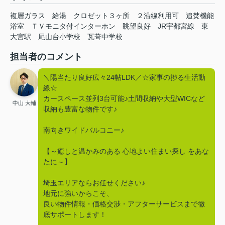
複層ガラス
給湯
クロゼット３ヶ所
２沿線利用可
追焚機能
浴室
ＴＶモニタ付インターホン
眺望良好
JR宇都宮線
東
大宮駅
尾山台小学校
瓦葺中学校
担当者のコメント
＼陽当たり良好広々24帖LDK／☆家事の捗る生活動
線☆
カースペース並列3台可能♪土間収納や大型WICなど
中山 大輔
収納も豊富な物件です♪
南向きワイドバルコニー♪
【～癒しと温かみのある 心地よい住まい探し をあな
たに～】
埼玉エリアならお任せください♪
地元に強いからこそ、
良い物件情報・価格交渉・アフターサービスまで徹
底サポートします！