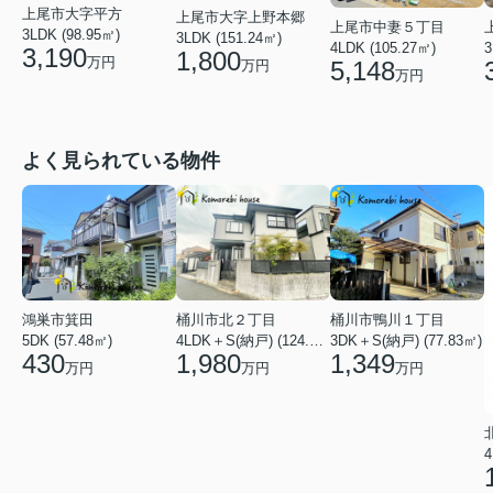
上尾市大字平方
上尾市大字上野本郷
上尾市中妻５丁目
3LDK (98.95㎡)
3LDK (151.24㎡)
4LDK (105.27㎡)
3
3,190
1,800
万円
5,148
万円
万円
よく見られている物件
鴻巣市箕田
桶川市北２丁目
桶川市鴨川１丁目
5DK (57.48㎡)
4LDK＋S(納戸) (124.84㎡)
3DK＋S(納戸) (77.83㎡)
430
1,980
1,349
万円
万円
万円
4