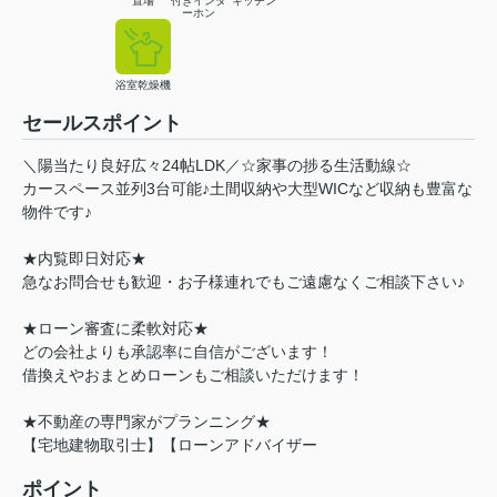
置場
付きインタ
キッチン
ーホン
浴室乾燥機
セールスポイント
＼陽当たり良好広々24帖LDK／☆家事の捗る生活動線☆
カースペース並列3台可能♪土間収納や大型WICなど収納も豊富な
物件です♪
★内覧即日対応★
急なお問合せも歓迎・お子様連れでもご遠慮なくご相談下さい♪
★ローン審査に柔軟対応★
どの会社よりも承認率に自信がございます！
借換えやおまとめローンもご相談いただけます！
★不動産の専門家がプランニング★
【宅地建物取引士】【ローンアドバイザー
ポイント