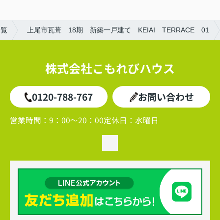
一覧
上尾市瓦葺 18期 新築一戸建て KEIAI TERRACE 01
株式会社こもれびハウス
0120-788-767
お問い合わせ
営業時間：
9：00～20：00
定休日：
水曜日