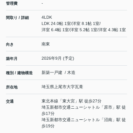
-
管理費
4LDK
間取り / 詳細
LDK 24.0帖 1室
/
洋室 8.1帖 1室
/
洋室 6.4帖 1室
/
洋室 5.2帖 1室
/
洋室 4.3帖 1室
南東
向き
2026年9月 (予定)
築年月
新築一戸建 / 木造
種別 / 建物構造
埼玉県
上尾市
大字瓦葺
所在地
東北本線
「
東大宮
」駅 徒歩27分
交通
埼玉新都市交通ニューシャトル
「
原市
」駅 徒
歩17分
埼玉新都市交通ニューシャトル
「
沼南
」駅 徒
歩19分