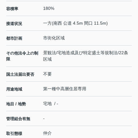
180%
容積率
一方(南西 公道 4.5m 間口 11.5m)
接道状況
市街化区域
都市計画
景観法/宅地造成及び特定盛土等規制法/22条
その他法令上の制
限
区域
不要
国土法届出要否
第一種中高層住居専用
用途地域
宅地 / -
地目 / 地勢
-
管理組合有無
仲介
取引態様