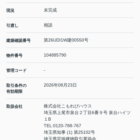
未完成
現況
相談
引渡し
第26UDI1W建00550号
建築確認番号
104885790
物件番号
-
管理コード
2026年08月23日
取引条件の
有効期限
株式会社こもれびハウス
取扱会社
埼玉県上尾市泉台２丁目6番９号 泉台ハイツ
１B
TEL:
0120-788-767
埼玉県知事 (1) 第25102号
埼玉県宅地建物取引業協会