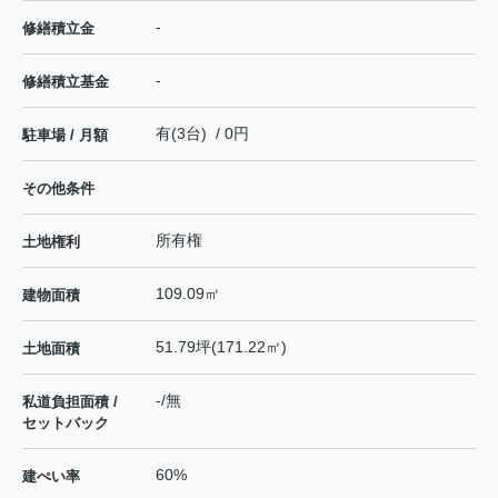
-
修繕積立金
-
修繕積立基金
有(3台) / 0円
駐車場 / 月額
その他条件
所有権
土地権利
109.09㎡
建物面積
51.79坪(171.22㎡)
土地面積
-/無
私道負担面積 /
セットバック
60%
建ぺい率