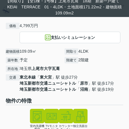
【間取り】【全1棟・1号棟】上尾市瓦葺 18期 新築一戸建て
KEIAI TERRACE 01・4LDK・土地面積171.22m2・建物面積
109.09m2
4,799万円
価格
支払いシミュレーション
109.09㎡
4LDK
建物面積
間取り
予定
2階建
築年数
階建て
埼玉県
上尾市
大字瓦葺
所在地
東北本線
「
東大宮
」駅 徒歩27分
交通
埼玉新都市交通ニューシャトル
「
原市
」駅 徒歩17分
埼玉新都市交通ニューシャトル
「
沼南
」駅 徒歩19分
物件の特徴
室内洗濯機
TVモニタ
カウンター
独立洗面台