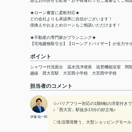
急なお問合せも歓迎・お子様連れでもご遠慮なくご相談
★ローン審査に柔軟対応★
どの会社よりも承認率に自信がございます！
借換えやおまとめローンもご相談いただけます！
★不動産の専門家がプランニング★
【宅地建物取引士】【ローンアドバイザー】が全力サ
ポイント
シャワー付洗面台
温水洗浄便座
追焚機能浴室
間
越線
西大宮駅
大宮西小学校
大宮西中学校
担当者のコメント
☆バリアフリー対応の1階6帖の洋室付き
♪「西大宮」駅徒歩13分の好立地♪
伊藤 聡一郎
〇生活環境整う、大型ショッピングモール