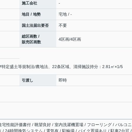
-
施工会社
宅地 / -
地目 / 地勢
不要
国土法届出要否
総区画数 /
4区画/4区画
販売区画数
特定盛土等規制法/農地法、22条区域、清掃施設持分：2.81㎡×1/5
即時
引渡し
住宅性能評価書付 / 眺望良好 / 室内洗濯機置場 / フローリング / バルコニ
水 / 24時間換気システム / 電気有 / 駐輪場 / バイク置場あり / 駐車2台可 /