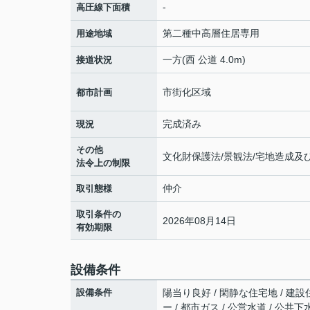
-
高圧線下面積
第二種中高層住居専用
用途地域
一方(西 公道 4.0m)
接道状況
市街化区域
都市計画
完成済み
現況
その他
文化財保護法/景観法/宅地造成及び
法令上の制限
仲介
取引態様
取引条件の
2026年08月14日
有効期限
設備条件
設備条件
陽当り良好 / 閑静な住宅地 / 建設
ー / 都市ガス / 公営水道 / 公共下