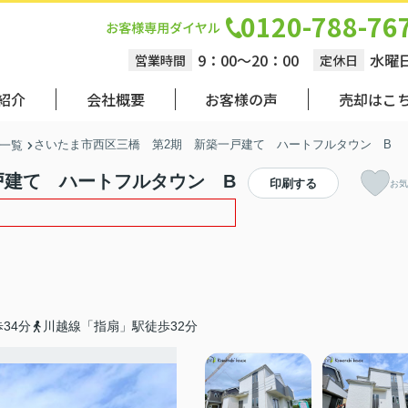
0120-788-76
9：00～20：00
水曜
営業時間
定休日
紹介
会社概要
お客様の声
売却はこ
さいたま市西区三橋 第2期 新築一戸建て ハートフルタウン B
一覧
戸建て ハートフルタウン B
印刷する
お気
34分
川越線「指扇」駅徒歩32分