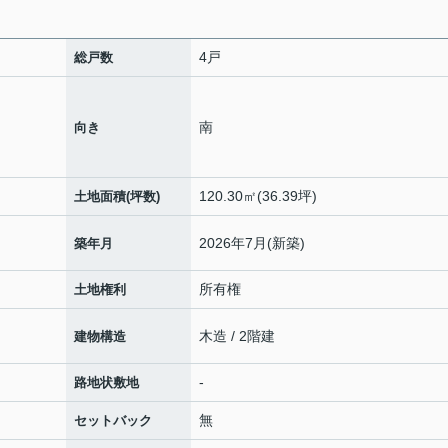
4戸
総戸数
南
向き
120.30㎡(36.39坪)
土地面積(坪数)
2026年7月(新築)
築年月
所有権
土地権利
木造 / 2階建
建物構造
-
路地状敷地
無
セットバック