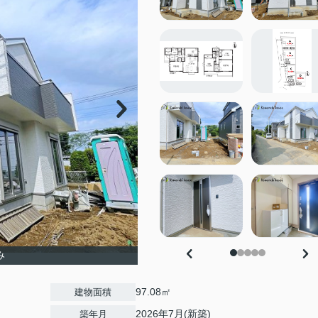
み
97.08㎡
建物面積
2026年7月(新築)
築年月