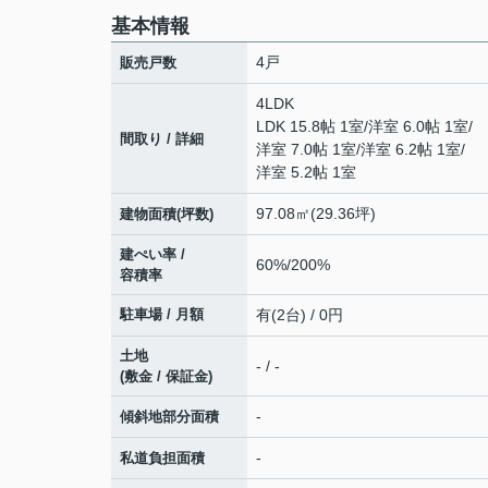
基本情報
4戸
販売戸数
4LDK
LDK 15.8帖 1室
/
洋室 6.0帖 1室
/
間取り / 詳細
洋室 7.0帖 1室
/
洋室 6.2帖 1室
/
洋室 5.2帖 1室
97.08㎡(29.36坪)
建物面積(坪数)
建ぺい率 /
60%/200%
容積率
駐車場 / 月額
有(2台) / 0円
土地
- / -
(敷金 / 保証金)
-
傾斜地部分面積
-
私道負担面積