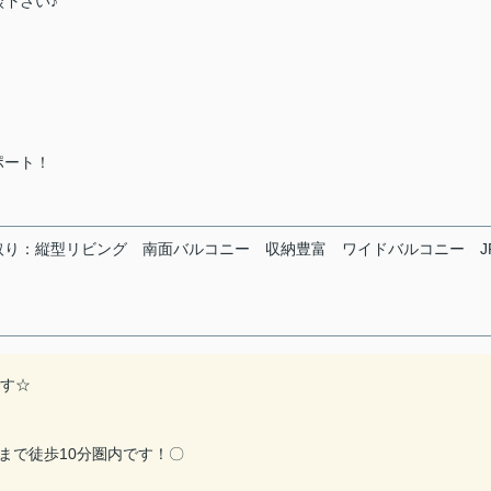
下さい♪
ポート！
取り：縦型リビング
南面バルコニー
収納豊富
ワイドバルコニー
です☆
まで徒歩10分圏内です！〇