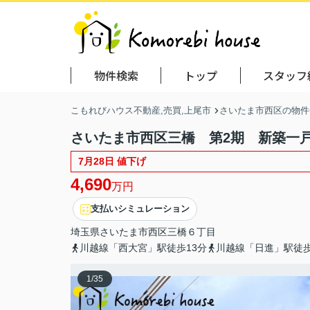
物件検索
トップ
スタッフ
こもれびハウス不動産,売買,上尾市
さいたま市西区の物件
さいたま市西区三橋 第2期 新築一
7月28日 値下げ
4,690
万円
支払いシミュレーション
埼玉県
さいたま市西区
三橋
６丁目
川越線「西大宮」駅徒歩13分
川越線「日進」駅徒歩
1
/
35