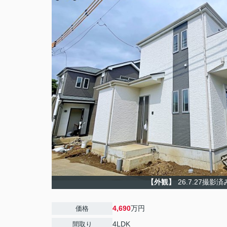
【外観】
26.7.27撮影済
4,690
万円
価格
4LDK
間取り