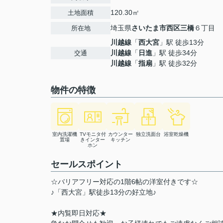
120.30㎡
土地面積
埼玉県
さいたま市西区
三橋
６丁目
所在地
川越線
「
西大宮
」駅 徒歩13分
川越線
「
日進
」駅 徒歩34分
交通
川越線
「
指扇
」駅 徒歩32分
物件の特徴
室内洗濯機
TVモニタ付
カウンター
独立洗面台
浴室乾燥機
置場
きインター
キッチン
ホン
セールスポイント
☆バリアフリー対応の1階6帖の洋室付きです☆
♪「西大宮」駅徒歩13分の好立地♪
★内覧即日対応★