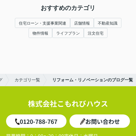
おすすめのカテゴリ
住宅ローン・支援事業関連
店舗情報
不動産知識
物件情報
ライフプラン
注文住宅
グ
カテゴリ一覧
リフォーム・リノベーションのブログ一覧
株式会社こもれびハウス
0120-788-767
お問い合わせ
営業時間：
9：00～20：00
定休日：
水曜日