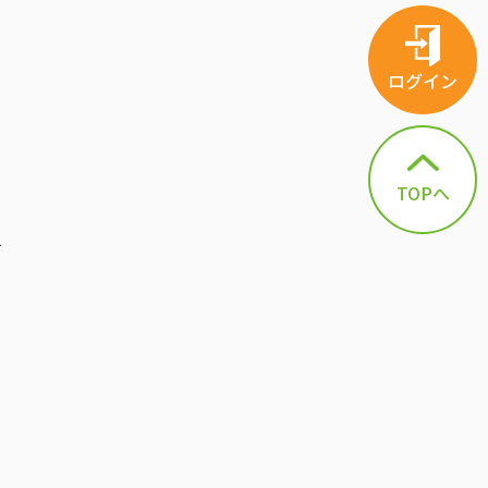
と
に
ログイン
ー
こ
TOPへ
た
で