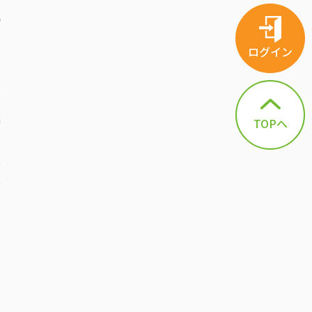
気
な
ログイン
同
指
築
TOPへ
き
い
最