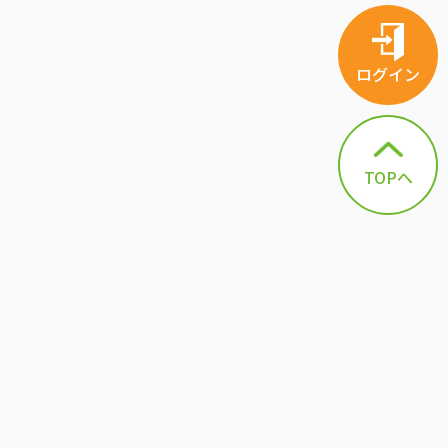
ログイン
TOPへ
ー
こ
。
見
ー
フ