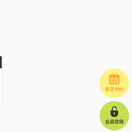
来店予約
納
会員登録
て