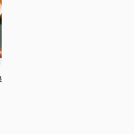
保
注
葉
ポ