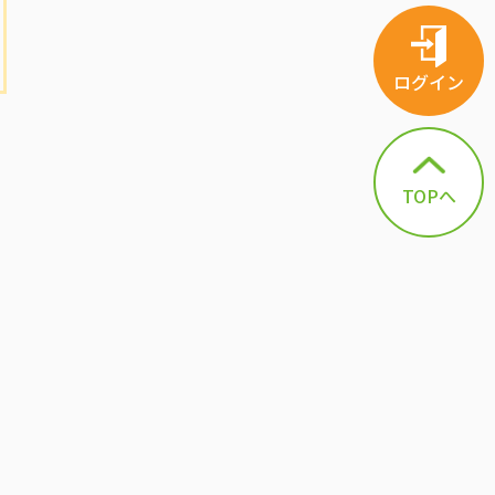
ログイン
TOPへ
イ
勤
さ
と