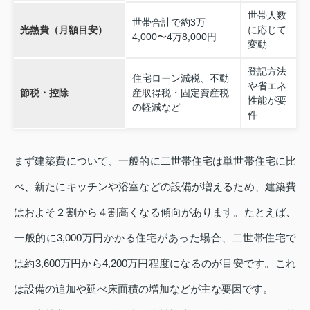
世帯人数
世帯合計で約3万
光熱費（月額目安）
に応じて
4,000〜4万8,000円
変動
登記方法
住宅ローン減税、不動
や省エネ
節税・控除
産取得税・固定資産税
性能が要
の軽減など
件
まず建築費について、一般的に二世帯住宅は単世帯住宅に比
べ、新たにキッチンや浴室などの設備が増えるため、建築費
はおよそ２割から４割高くなる傾向があります。たとえば、
一般的に3,000万円かかる住宅があった場合、二世帯住宅で
は約3,600万円から4,200万円程度になるのが目安です。これ
は設備の追加や延べ床面積の増加などが主な要因です。