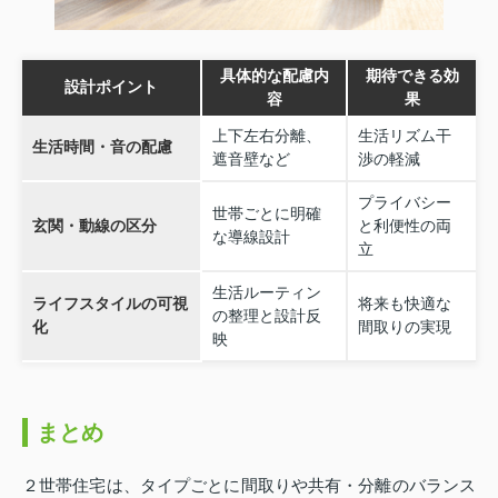
具体的な配慮内
期待できる効
設計ポイント
容
果
上下左右分離、
生活リズム干
生活時間・音の配慮
遮音壁など
渉の軽減
プライバシー
世帯ごとに明確
玄関・動線の区分
と利便性の両
な導線設計
立
生活ルーティン
ライフスタイルの可視
将来も快適な
の整理と設計反
化
間取りの実現
映
まとめ
２世帯住宅は、タイプごとに間取りや共有・分離のバランス