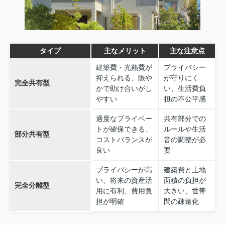
タイプ
主なメリット
主な注意点
建築費・光熱費が
プライバシー
抑えられる、賑や
が守りにく
完全共有型
かで助け合いがし
い、生活費負
やすい
担の不公平感
適度なプライベー
共有部分での
トが確保できる、
ルールや生活
部分共有型
コストバランスが
音の調整が必
良い
要
プライバシーが高
建築費と土地
い、将来の資産活
面積の負担が
完全分離型
用に有利、費用負
大きい、世帯
担が明確
間の疎遠化