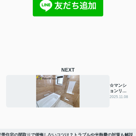
NEXT
☆マンシ
ョンリノ
ベーショ
2025.11.08
ン☆
世帯住宅の間取りで後悔しないコツは？トラブルや光熱費の対策も解説