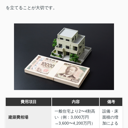
を立てることが大切です。
費用項目
内容
備考
一般住宅より2〜4割高
設備・床
建築費相場
い（例：3,000万円
面積の増
→3,600〜4,200万円）
加による