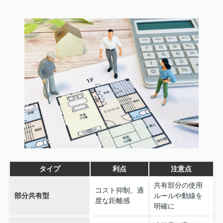
タイプ
利点
注意点
共有部分の使用
コスト抑制、適
部分共有型
ルールや動線を
度な距離感
明確に