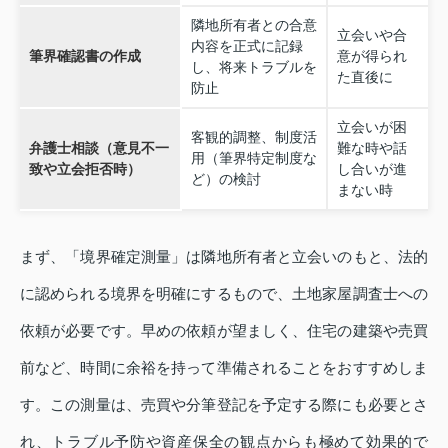
隣地所有者との合意
立会いや合
内容を正式に記録
筆界確認書の作成
意が得られ
し、将来トラブルを
た直後に
防止
立会いが困
客観的調整、制度活
弁護士相談（意見不一
難な時や話
用（筆界特定制度な
致や立会拒否時）
し合いが進
ど）の検討
まない時
まず、「境界確定測量」は隣地所有者と立会いのもと、法的
に認められる境界を明確にするもので、土地家屋調査士への
依頼が必要です。早めの依頼が望ましく、住宅の建築や売買
前など、時間に余裕を持って準備されることをおすすめしま
す。この測量は、売買や分筆登記を予定する際にも必要とさ
れ、トラブル予防や資産保全の観点からも極めて効果的で