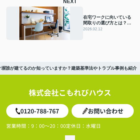
NEXT
在宅ワークに向いている
間取りの選び方とは？防
音や音漏れトラブルを防
2026.02.12
ぐマンション戸建の工夫
も紹介
ク塀誰が建てるのか知っていますか？建築基準法やトラブル事例も紹介
株式会社こもれびハウス
0120-788-767
お問い合わせ
営業時間：
9：00～20：00
定休日：
水曜日