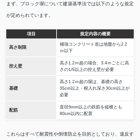
まず、ブロック塀について建築基準法では以下のような規定
が定められています。
項目
規定内容の概要
補強コンクリート造は地盤から2.2
高さ制限
ｍ以下
高さ1.2ｍ超の場合、3.4ｍごとに高
控え壁
さの1/5以上の控え壁が必要
高さ1.2ｍ超の塀は、基礎の高さ
基礎
35cm以上・根入れ深さ30cm以上が
必要
直径9mm以上の鉄筋を縦横とも
配筋
80cm以内に配置
これらはすべて耐震性や倒壊防止を目的としており、違反す