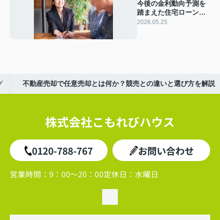
今後の金利動向予測を
踏まえた住宅ローン選
び！変動金利固定金利
2026.05.25
どっちを選ぶべきか解
説
グ
不動産売却で任意売却とは何か？競売との違いと選び方を解説
株式会社こもれびハウス
0120-788-767
お問い合わせ
営業時間：
9：00～20：00
定休日：
水曜日