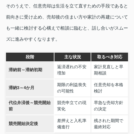
そのうえで、任意売却は生活を立て直すための手段であると
前向きに受け止め、売却後の住まい方や家計の再建について
も一緒に検討する心構えで相談に臨むと、話し合いがスムー
ズに進みやすくなります。
段階
主な状況
取るべき対応
返済遅れの不安
家計見直しと早
滞納前～滞納初期
増加
期相談
期限の利益喪失
任意売却を本格
滞納3～4か月
の可能性
検討
代位弁済後～競売開始
競売申立ての現
早急な売却方針
前
実化
の決定
差押えと入札準
残された期間で
競売開始決定後
備進行
最終対応