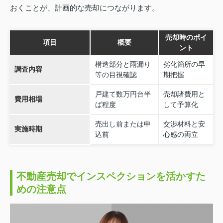
おくことが、計画的な売却につながります。
売却時のポイ
項目
概要
ント
構造部分と雨漏り
劣化箇所の早
調査内容
等の目視確認
期把握
戸建て数万円台半
売却諸費用と
費用相場
ば程度
して予算化
売出し前または申
交渉材料と安
実施時期
込前
心感の両立
不動産売却でインスペクションを活かすた
めの注意点