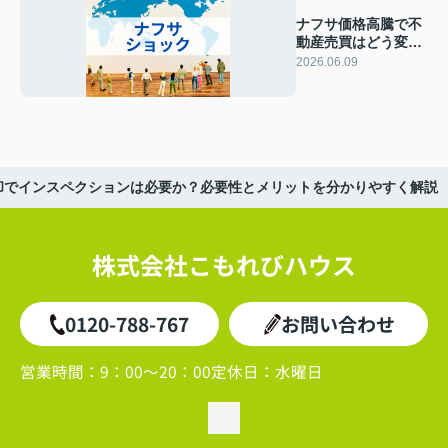
ナフサ価格高騰で不
動産売買はどう変わ
る？影響と市場動向
2026.06.09
を専門家が解説
却でインスペクションは必要か？必要性とメリットを分かりやすく解説
株式会社こもれびハウス
0120-788-767
お問い合わせ
営業時間：
9：00～20：00
定休日：
水曜日