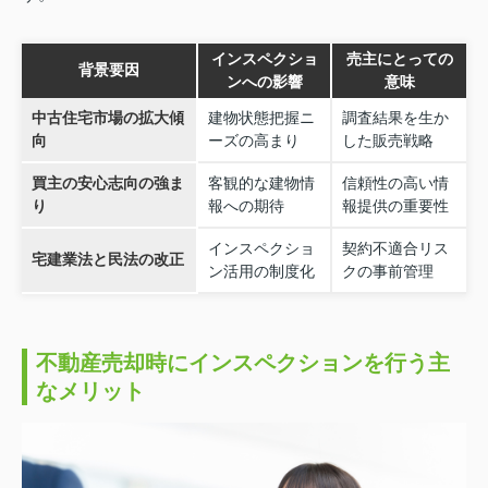
インスペクショ
売主にとっての
背景要因
ンへの影響
意味
中古住宅市場の拡大傾
建物状態把握ニ
調査結果を生か
向
ーズの高まり
した販売戦略
買主の安心志向の強ま
客観的な建物情
信頼性の高い情
り
報への期待
報提供の重要性
インスペクショ
契約不適合リス
宅建業法と民法の改正
ン活用の制度化
クの事前管理
不動産売却時にインスペクションを行う主
なメリット