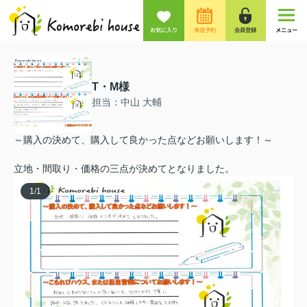
お気に入り
来店予約
会員登録
メニュー
T・M様
担当：中山 大輔
～購入の決めて、購入して良かった点などお願いします！～
立地・間取り・価格の三点が決めてとなりました。
1
/
1