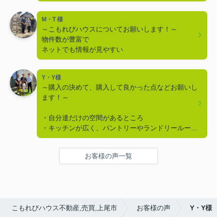
M・T 様
～こもれびハウスについてお願いします！～
物件数が豊富で
ネットでも情報が見やすい
Y・Y様
～購入の決めて、購入して良かった点などお願いし
ます！～
・自分達だけの空間があるところ
・キッチンが広く、パントリーやランドリールーム
がある
・アクセントクロスが好み、庭がある、木目調がい
お客様の声一覧
い
・駐車場が広い、部屋数が多い
こもれびハウス不動産,売買,上尾市
お客様の声
Y・Y様