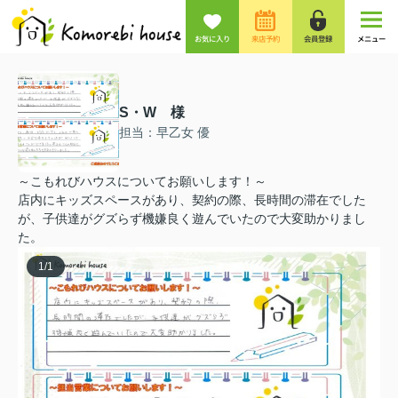
お気に入り
来店予約
会員登録
メニュー
S・W 様
担当：早乙女 優
～こもれびハウスについてお願いします！～
店内にキッズスペースがあり、契約の際、長時間の滞在でした
が、子供達がグズらず機嫌良く遊んでいたので大変助かりまし
た。
1
/
1