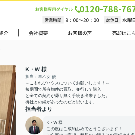
0120-788-76
9：00～20：00
水曜
営業時間
定休日
紹介
会社概要
お客様の声
売却はこ
様
K・W 様
担当：早乙女 優
～こもれびハウスについてお願いします！～
短期間で所有物件の買取、並行して購入
と全ての契約が滞り無く手続き出来ました。
御社との縁があったのだと思います。
担当者より
K・W 様
この度はご成約おめでとうございます！