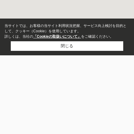
当サイトでは、お客様の当サイト利用状況把握、サービス向上検討を目的と
して、クッキー（Cookie）を使用しています。
詳しくは、当社の
「Cookieの取扱いについて」
をご確認ください。
閉じる
物件種別
マンション
戸建
株式会社こもれびハウス
土地
0120-788-767
お問い合わせ
新築・中古
指定しない
新築
中古
営業時間：
9：00～20：00
定休日：
水曜日
価格
～