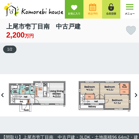
お気に入り
来店予約
会員登録
メニュー
上尾市壱丁目南 中古戸建
2,200
万円
1
/
2
【間取り】上尾市壱丁目南 中古戸建・3LDK・土地面積96.64m2・建