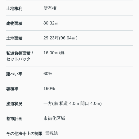
所有権
土地権利
80.32㎡
建物面積
29.23坪(96.64㎡)
土地面積
16.00㎡/無
私道負担面積 /
セットバック
60%
建ぺい率
160%
容積率
一方(南 私道 4.0m 間口 4.0m)
接道状況
市街化区域
都市計画
景観法
その他法令上の制限