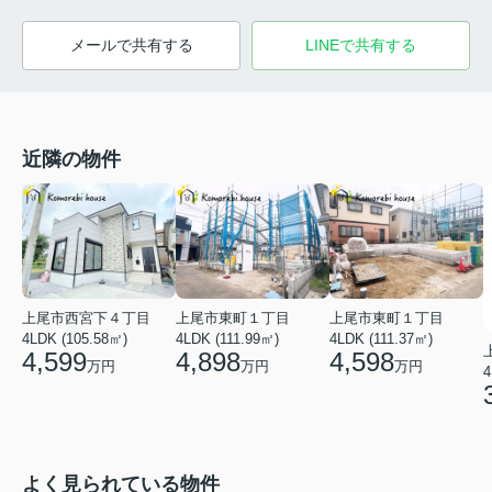
メールで共有する
LINEで共有する
近隣の物件
上尾市西宮下４丁目
上尾市東町１丁目
上尾市東町１丁目
4LDK (105.58㎡)
4LDK (111.99㎡)
4LDK (111.37㎡)
4,599
4,898
4,598
万円
万円
万円
4
よく見られている物件