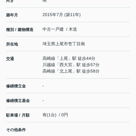
向き
2015年7月 (築11年)
築年月
中古一戸建 / 木造
種別 / 建物構造
埼玉県
上尾市
壱丁目南
所在地
高崎線
「
上尾
」駅 徒歩44分
交通
川越線
「
西大宮
」駅 徒歩57分
高崎線
「
北上尾
」駅 徒歩58分
-
修繕積立金
-
修繕積立基金
有(1台) / 0円
駐車場 / 月額
その他条件