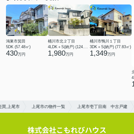
鴻巣市箕田
桶川市北２丁目
桶川市鴨川１丁目
5DK (57.48㎡)
4LDK＋S(納戸) (124.84㎡)
3DK＋S(納戸) (77.83㎡)
430
1,980
1,349
万円
万円
万円
4
売買,上尾市
上尾市の物件一覧
上尾市壱丁目南 中古戸建
株式会社こもれびハウス