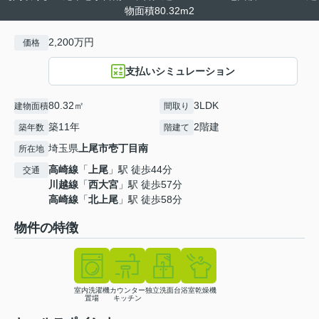
物面積80.32m2
2,200万円
価格
支払いシミュレーション
80.32㎡
3LDK
建物面積
間取り
築11年
2階建
築年数
階建て
埼玉県
上尾市
壱丁目南
所在地
高崎線
「
上尾
」駅 徒歩44分
交通
川越線
「
西大宮
」駅 徒歩57分
高崎線
「
北上尾
」駅 徒歩58分
物件の特徴
室内洗濯機
カウンター
独立洗面台
浴室乾燥機
置場
キッチン