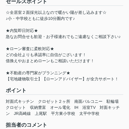
セールスポイント
☆全居室２面採光以上なので暖かい陽が差し込みます☆
♪小・中学校ともに徒歩10分圏内です♪
★内覧即日対応★
急なお問合せも歓迎・お子様連れでもご遠慮なくご相談下さい♪
★ローン審査に柔軟対応★
どの会社よりも承認率に自信がございます！
借換えやおまとめローンもご相談いただけます！
★不動産の専門家がプランニング★
【宅地建物取引士】【ローンアドバイザー】が全力サポート！
ポイント
対面式キッチン
クロゼット２ヶ所
南面バルコニー
駐輪場
クロゼット
収納豊富
オール電化
IH
浴室TV
対面キッチ
ン
JR高崎線
上尾駅
平方東小学校
太平中学校
担当者のコメント