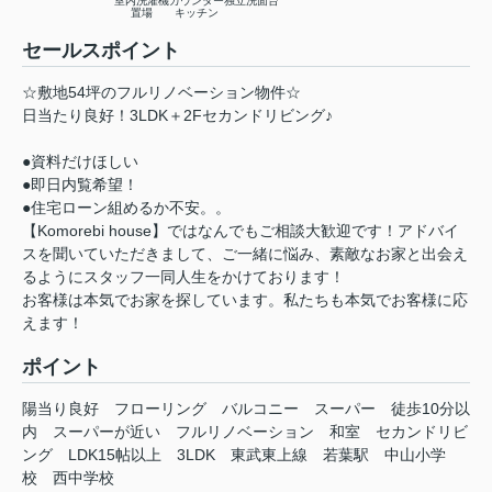
室内洗濯機
カウンター
独立洗面台
置場
キッチン
セールスポイント
☆敷地54坪のフルリノベーション物件☆
日当たり良好！3LDK＋2Fセカンドリビング♪
●資料だけほしい
●即日内覧希望！
●住宅ローン組めるか不安。。
【Komorebi house】ではなんでもご相談大歓迎です！アドバイ
スを聞いていただきまして、ご一緒に悩み、素敵なお家と出会え
るようにスタッフ一同人生をかけております！
お客様は本気でお家を探しています。私たちも本気でお客様に応
えます！
ポイント
陽当り良好
フローリング
バルコニー
スーパー
徒歩10分以
内
スーパーが近い
フルリノベーション
和室
セカンドリビ
ング
LDK15帖以上
3LDK
東武東上線
若葉駅
中山小学
校
西中学校