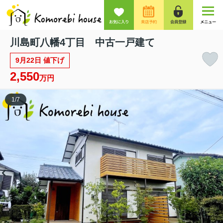
お気に入り
来店予約
会員登録
メニュー
川島町八幡4丁目 中古一戸建て
9月22日 値下げ
2,550
万円
1
/
7