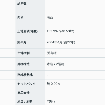
-
総戸数
南西
向き
133.99㎡(40.53坪)
土地面積(坪数)
2004年4月(築22年)
築年月
所有権
土地権利
木造 / 2階建
建物構造
-
路地状敷地
無 0.00㎡
セットバック
-
施工会社
宅地 / -
地目 / 地勢