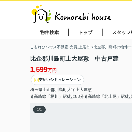
物件検索
トップ
スタッフ
こもれびハウス不動産,売買,上尾市
比企郡川島町の物件一
比企郡川島町上大屋敷 中古戸建
1,599
万円
支払いシミュレーション
埼玉県
比企郡川島町
大字上大屋敷
高崎線「桶川」駅徒歩88分
高崎線「北上尾」駅徒歩
1
/
1