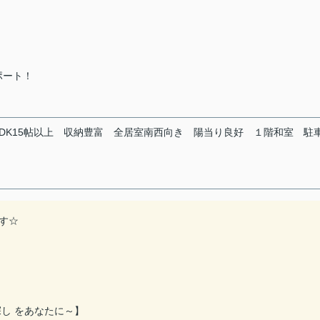
ポート！
LDK15帖以上
収納豊富
全居室南西向き
陽当り良好
１階和室
駐
す☆
し をあなたに～】