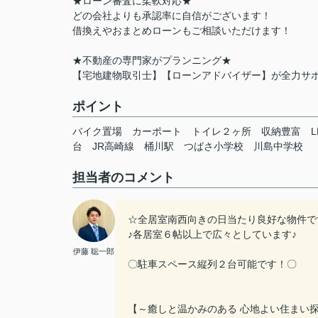
★ローン審査に柔軟対応★
どの会社よりも承認率に自信がございます！
借換えやおまとめローンもご相談いただけます！
★不動産の専門家がプランニング★
【宅地建物取引士】【ローンアドバイザー】が全力サ
ポイント
バイク置場
カーポート
トイレ２ヶ所
収納豊富
台
JR高崎線
桶川駅
つばさ小学校
川島中学校
担当者のコメント
☆全居室南西向きの日当たり良好な物件で
♪各居室６帖以上で広々としています♪
伊藤 聡一郎
〇駐車スペース縦列２台可能です！〇
【～癒しと温かみのある 心地よい住まい探