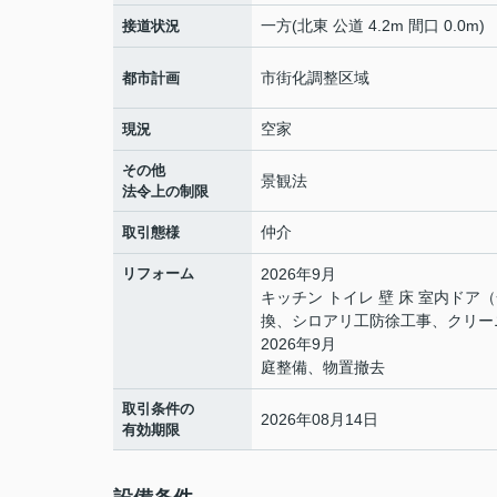
一方(北東 公道 4.2m 間口 0.0m)
接道状況
市街化調整区域
都市計画
空家
現況
その他
景観法
法令上の制限
仲介
取引態様
リフォーム
2026年9月
キッチン トイレ 壁 床 室内ド
換、シロアリ工防徐工事、クリー
2026年9月
庭整備、物置撤去
取引条件の
2026年08月14日
有効期限