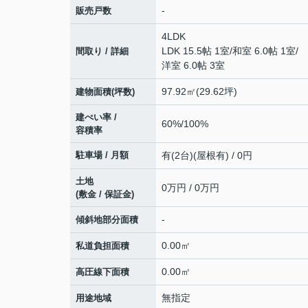
-
販売戸数
4LDK
LDK 15.5帖 1室
/
和室 6.0帖 1室
/
間取り / 詳細
洋室 6.0帖 3室
97.92㎡(29.62坪)
建物面積(坪数)
建ぺい率 /
60%/100%
容積率
駐車場 / 月額
有(2台)(屋根有) / 0円
土地
0万円 / 0万円
(敷金 / 保証金)
-
傾斜地部分面積
0.00㎡
私道負担面積
0.00㎡
高圧線下面積
無指定
用途地域