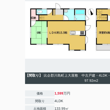
【間取り】
比企郡川島町上大屋敷 中古戸建・4LDK・土
97.92m2
1,599
万円
価格
4LDK
間取り
133.99㎡
土地面積