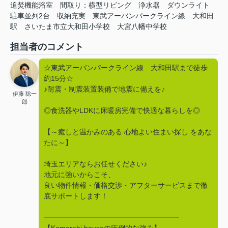
追焚機能浴室
間取り：横型リビング
浄水器
ダウンライト
駐車並列2台
収納充実
東武アーバンパークライン線
大和田
駅
さいたま市立大和田小学校
大宮八幡中学校
担当者のコメント
☆東武アーバンパークライン線 大和田駅まで徒歩
約15分☆
♪耐震・制震装置装備で地震に備えを♪
伊藤 聡一
郎
◎食洗器やLDKに床暖房完備で快適な暮らしを◎
【～癒しと温かみのある 心地よい住まい探し をあな
たに～】
埼玉エリアならお任せください♪
地元に強いからこそ、
良い物件情報・価格交渉・アフターサービスまで徹
底サポートします！
━━━━━━━━━━━━━━━━━━━