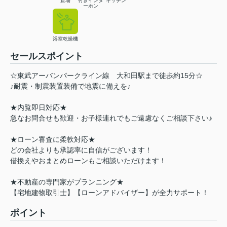
置場
付きインタ
キッチン
ーホン
浴室乾燥機
セールスポイント
☆東武アーバンパークライン線 大和田駅まで徒歩約15分☆
♪耐震・制震装置装備で地震に備えを♪
★内覧即日対応★
急なお問合せも歓迎・お子様連れでもご遠慮なくご相談下さい♪
★ローン審査に柔軟対応★
どの会社よりも承認率に自信がございます！
借換えやおまとめローンもご相談いただけます！
★不動産の専門家がプランニング★
【宅地建物取引士】【ローンアドバイザー】が全力サポート！
ポイント