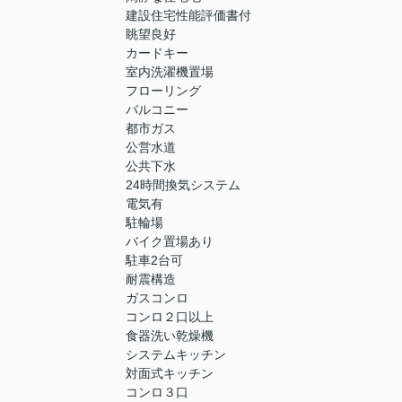
建設住宅性能評価書付
眺望良好
カードキー
室内洗濯機置場
フローリング
バルコニー
都市ガス
公営水道
公共下水
24時間換気システム
電気有
駐輪場
バイク置場あり
駐車2台可
耐震構造
ガスコンロ
コンロ２口以上
食器洗い乾燥機
システムキッチン
対面式キッチン
コンロ３口