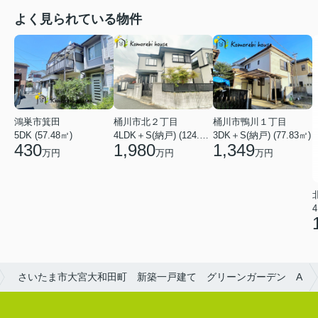
よく見られている物件
鴻巣市箕田
桶川市北２丁目
桶川市鴨川１丁目
5DK (57.48㎡)
4LDK＋S(納戸) (124.84㎡)
3DK＋S(納戸) (77.83㎡)
430
1,980
1,349
万円
万円
万円
4
さいたま市大宮大和田町 新築一戸建て グリーンガーデン A