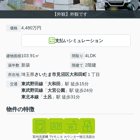
【外観】外観です
4,480万円
価格
支払いシミュレーション
103.91㎡
4LDK
建物面積
間取り
新築
2階建
築年数
階建て
埼玉県
さいたま市見沼区
大和田町
１丁目
所在地
東武野田線
「
大和田
」駅 徒歩15分
交通
東武野田線
「
大宮公園
」駅 徒歩24分
東北本線
「
土呂
」駅 徒歩31分
物件の特徴
室内洗濯機
TVモニタ
カウンター
独立洗面台