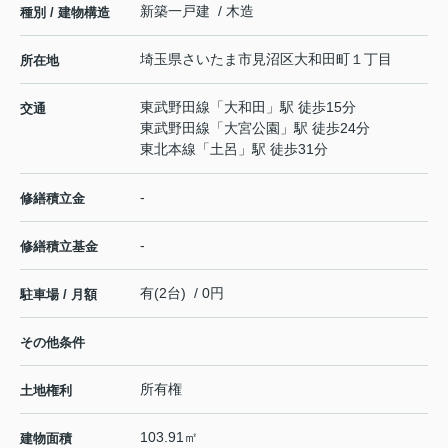
新築一戸建 / 木造
種別 / 建物構造
埼玉県
さいたま市見沼区
大和田町
１丁目
所在地
東武野田線
「
大和田
」駅 徒歩15分
交通
東武野田線
「
大宮公園
」駅 徒歩24分
東北本線
「
土呂
」駅 徒歩31分
-
修繕積立金
-
修繕積立基金
有(2台) / 0円
駐車場 / 月額
その他条件
所有権
土地権利
103.91㎡
建物面積