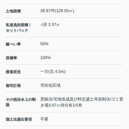
38.87坪(128.50㎡)
土地面積
-/済 3.37㎡
私道負担面積 /
セットバック
50%
建ぺい率
100%
容積率
一方(北 4.0m)
接道状況
市街化区域
都市計画
景観法/宅地造成及び特定盛土等規制法/ゴミ置
その他法令上の制
限
き場3.07㎡持分各1/5有
不要
国土法届出要否