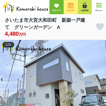
お気に入り
来店予約
会員登録
メニュー
さいたま市大宮大和田町 新築一戸建
て グリーンガーデン A
4,480
万円
1
/
35