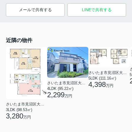
メールで共有する
LINEで共有する
近隣の物件
さいたま市見沼区大字大谷
5
5LDK (111.16㎡)
4,398
さいたま市見沼区大字南中丸
万円
4LDK (95.22㎡)
2,299
万円
さいたま市見沼区大字南中丸
3LDK (98.53㎡)
3,280
万円