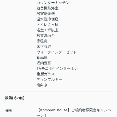
カウンターキッチン
追焚機能浴室
浴室乾燥機
温水洗浄便座
トイレ２ヶ所
浴室１坪以上
独立洗面台
床暖房
床下収納
ウォークインクロゼット
食品庫
収納豊富
TVモニタ付インターホン
複層ガラス
ディンプルキー
南向き
-
設備(その他)
【Komorebi house】ご成約者様限定キャンペ
備考
ーン！