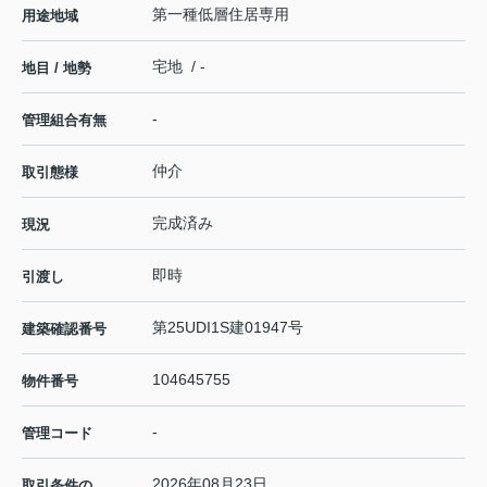
第一種低層住居専用
用途地域
宅地 / -
地目 / 地勢
-
管理組合有無
仲介
取引態様
完成済み
現況
即時
引渡し
第25UDI1S建01947号
建築確認番号
104645755
物件番号
-
管理コード
2026年08月23日
取引条件の