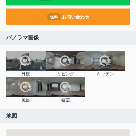
お問い合わせ
無料
パノラマ画像
外観
リビング
キッチン
風呂
寝室
地図