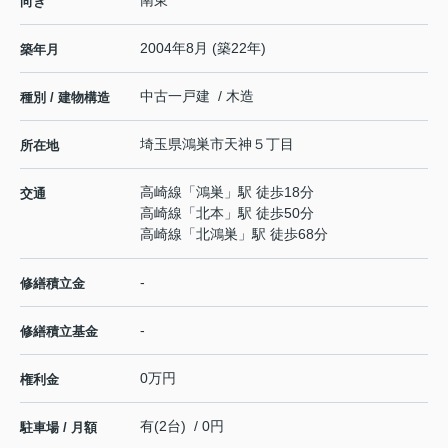
向き
2004年8月 (築22年)
築年月
中古一戸建 / 木造
種別 / 建物構造
埼玉県
鴻巣市
天神
５丁目
所在地
高崎線
「
鴻巣
」駅 徒歩18分
交通
高崎線
「
北本
」駅 徒歩50分
高崎線
「
北鴻巣
」駅 徒歩68分
-
修繕積立金
-
修繕積立基金
0万円
権利金
有(2台) / 0円
駐車場 / 月額