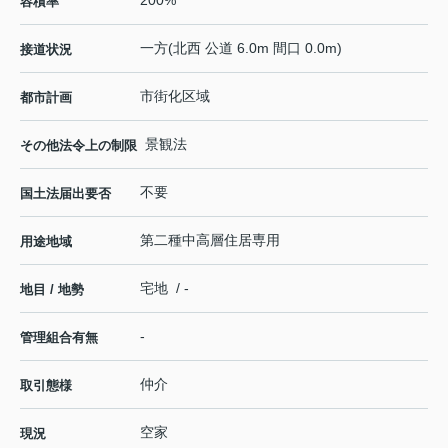
容積率
一方(北西 公道 6.0m 間口 0.0m)
接道状況
市街化区域
都市計画
景観法
その他法令上の制限
不要
国土法届出要否
第二種中高層住居専用
用途地域
宅地 / -
地目 / 地勢
-
管理組合有無
仲介
取引態様
空家
現況