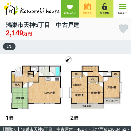
お気に入り
来店予約
会員登録
メニュー
鴻巣市天神5丁目 中古戸建
2,149
万円
1
/
1
【間取り】鴻巣市天神5丁目 中古戸建・4LDK・土地面積130.34m2・