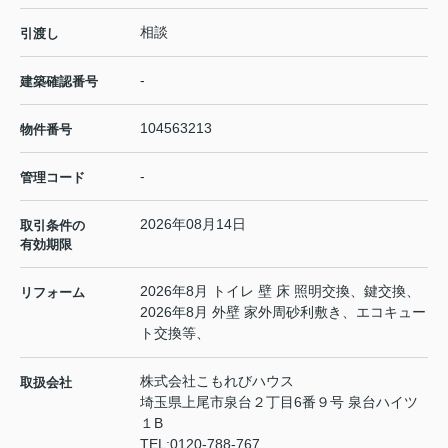
相談
引渡し
-
建築確認番号
104563213
物件番号
-
管理コード
2026年08月14日
取引条件の
有効期限
2026年8月 トイレ 壁 床 照明交換、鍵交換、
リフォーム
2026年8月 外壁 家外周砂利敷き、エコキュー
ト交換等、
株式会社こもれびハウス
取扱会社
埼玉県上尾市泉台２丁目6番９号 泉台ハイツ
１B
TEL:
0120-788-767