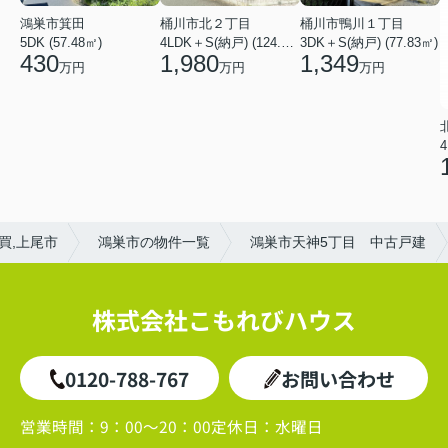
鴻巣市箕田
桶川市北２丁目
桶川市鴨川１丁目
5DK (57.48㎡)
4LDK＋S(納戸) (124.84㎡)
3DK＋S(納戸) (77.83㎡)
430
1,980
1,349
万円
万円
万円
4
買,上尾市
鴻巣市の物件一覧
鴻巣市天神5丁目 中古戸建
株式会社こもれびハウス
0120-788-767
お問い合わせ
営業時間：
9：00～20：00
定休日：
水曜日