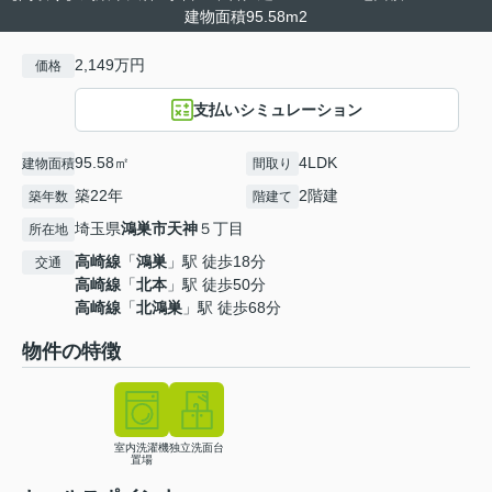
建物面積95.58m2
2,149万円
価格
支払いシミュレーション
95.58㎡
4LDK
建物面積
間取り
築22年
2階建
築年数
階建て
埼玉県
鴻巣市
天神
５丁目
所在地
高崎線
「
鴻巣
」駅 徒歩18分
交通
高崎線
「
北本
」駅 徒歩50分
高崎線
「
北鴻巣
」駅 徒歩68分
物件の特徴
室内洗濯機
独立洗面台
置場