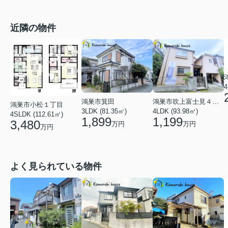
近隣の物件
4
鴻巣市箕田
鴻巣市吹上富士見４丁目
鴻巣市小松１丁目
3LDK (81.35㎡)
4LDK (93.98㎡)
4SLDK (112.61㎡)
1,899
1,199
3,480
万円
万円
万円
よく見られている物件