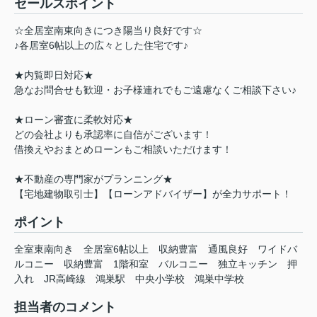
セールスポイント
☆全居室南東向きにつき陽当り良好です☆
♪各居室6帖以上の広々とした住宅です♪
★内覧即日対応★
急なお問合せも歓迎・お子様連れでもご遠慮なくご相談下さい♪
★ローン審査に柔軟対応★
どの会社よりも承認率に自信がございます！
借換えやおまとめローンもご相談いただけます！
★不動産の専門家がプランニング★
【宅地建物取引士】【ローンアドバイザー】が全力サポート！
ポイント
全室東南向き
全居室6帖以上
収納豊富
通風良好
ワイドバ
ルコニー
収納豊富
1階和室
バルコニー
独立キッチン
押
入れ
JR高崎線
鴻巣駅
中央小学校
鴻巣中学校
担当者のコメント