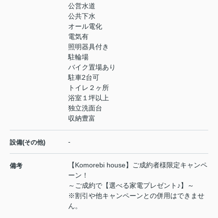
公営水道
公共下水
オール電化
電気有
照明器具付き
駐輪場
バイク置場あり
駐車2台可
トイレ２ヶ所
浴室１坪以上
独立洗面台
収納豊富
-
設備(その他)
【Komorebi house】ご成約者様限定キャンペ
備考
ーン！
～ご成約で【選べる家電プレゼント♪】～
※割引や他キャンペーンとの併用はできませ
ん。