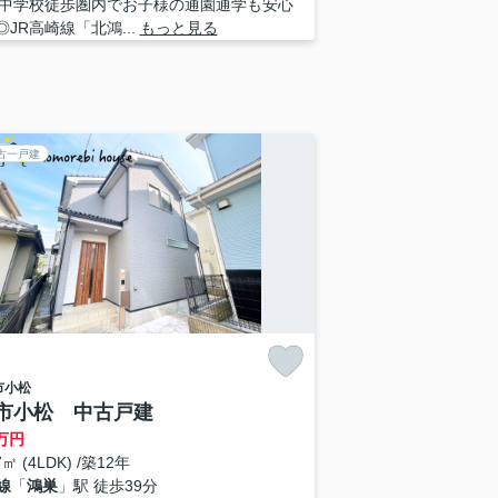
中学校徒歩圏内でお子様の通園通学も安心
◎JR高崎線「北鴻...
もっと見る
古一戸建
市
小松
市小松 中古戸建
万円
7㎡ (4LDK) /築12年
線
「
鴻巣
」駅 徒歩39分