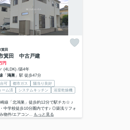
市
箕田
市箕田 中古戸建
万円
㎡ (4LDK) /築4年
線
「
鴻巣
」駅 徒歩47分
2台可
都市ガス
陽当り良好
ォーム済
システムキッチン
浴室乾燥機
高崎線「北鴻巣」徒歩約12分で駅チカ☆ ♪
・中学校徒歩10分圏内です♪ ◎築浅リフォ
み物件/エアコン...
もっと見る