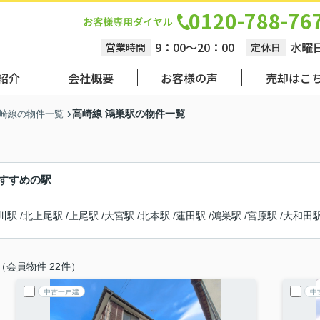
0120-788-76
9：00～20：00
水曜
営業時間
定休日
紹介
会社概要
お客様の声
売却はこ
高崎線 鴻巣駅の物件一覧
崎線の物件一覧
すすめの駅
川駅
/
北上尾駅
/
上尾駅
/
大宮駅
/
北本駅
/
蓮田駅
/
鴻巣駅
/
宮原駅
/
大和田
（会員物件 22件）
中古一戸建
中