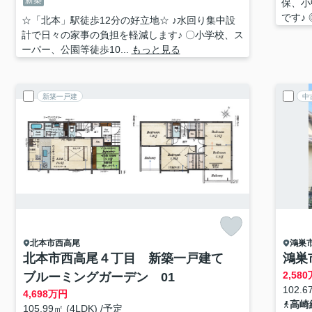
新築
保、小
です♪ 
☆「北本」駅徒歩12分の好立地☆ ♪水回り集中設
計で日々の家事の負担を軽減します♪ 〇小学校、ス
ーパー、公園等徒歩10...
もっと見る
新築一戸建
中
北本市
西高尾
鴻巣
北本市西高尾４丁目 新築一戸建て
鴻巣
2,580
ブルーミングガーデン 01
102.6
4,698
万円
高崎
105.99㎡ (4LDK) /予定