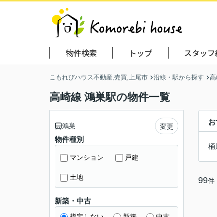
物件検索
トップ
スタッフ
こもれびハウス不動産,売買,上尾市
沿線・駅から探す
高
高崎線 鴻巣駅の物件一覧
お
鴻巣
変更
物件種別
桶
マンション
戸建
土地
99
件
新築・中古
指定しない
新築
中古