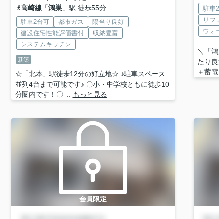
高崎線
「
鴻巣
」駅 徒歩55分
駐車
リフ
駐車2台可
都市ガス
陽当り良好
ウォ
建設住宅性能評価書付
収納豊富
システムキッチン
＼「鴻
新築
たり良
＋蓄電
☆「北本」駅徒歩12分の好立地☆ ♪駐車スペース
並列4台まで可能です♪ 〇小・中学校ともに徒歩10
分圏内です！〇 ...
もっと見る
会員限定