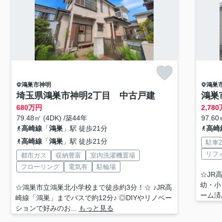
鴻巣市
神明
鴻巣
埼玉県鴻巣市神明2丁目 中古戸建
鴻巣
680
万円
2,780
79.48㎡ (4DK) /築44年
97.60
高崎線
「
鴻巣
」駅 徒歩21分
高崎
高崎線
「
鴻巣
」駅 徒歩21分
駐車
リフ
都市ガス
収納豊富
室内洗濯機置場
フローリング
電気有
駐輪場
☆JR
幼・小
☆鴻巣市立鴻巣北小学校まで徒歩約3分！☆ ♪JR高
ーム済
崎線「鴻巣」までバスで約12分♪ ◎DIYやリノベー
ションで好みのお...
もっと見る