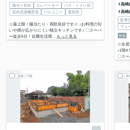
高崎
陽当り良好
エレベーター
バス・トイレ別
高崎
室内洗濯機置場
バルコニー
電気有
駐車
☆最上階！陽当たり・両防良好です☆ ♪お料理の匂
ウォ
いや煙が広がりにくい独立キッチンです♪ 〇スーパ
新築
ー徒歩5分！近隣生活環...
もっと見る
☆全居
♪1階
〇スー
新築一戸建
新