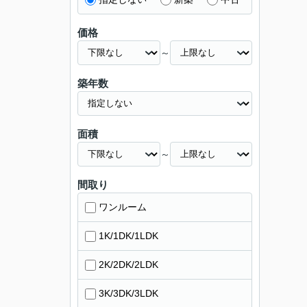
価格
～
築年数
面積
～
間取り
ワンルーム
1K/1DK/1LDK
2K/2DK/2LDK
3K/3DK/3LDK