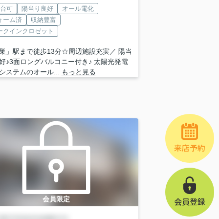
2台可
陽当り良好
オール電化
ォーム済
収納豊富
ークインクロゼット
巣」駅まで徒歩13分☆周辺施設充実／ 陽当
好♪3面ロングバルコニー付き♪ 太陽光発電
システムのオール...
もっと見る
来店予約
会員限定
会員登録