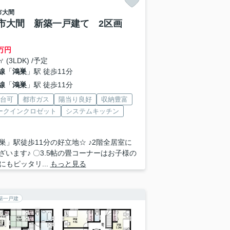
市
大間
市大間 新築一戸建て 2区画
万円
㎡ (3LDK) /予定
線
「
鴻巣
」駅 徒歩11分
線
「
鴻巣
」駅 徒歩11分
2台可
都市ガス
陽当り良好
収納豊富
ークインクロゼット
システムキッチン
巣」駅徒歩11分の好立地☆ ♪2階全居室に
ございます♪ 〇3.5帖の畳コーナーはお子様の
にもピッタリ...
もっと見る
築一戸建