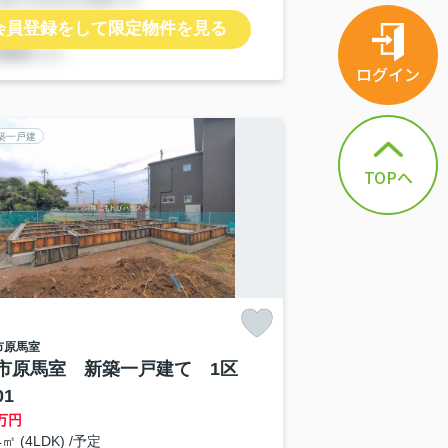
会員登録をして限定物件を見る
ログイン
築一戸建
TOPへ
市
原馬室
市原馬室 新築一戸建て 1区
1
万円
4㎡ (4LDK) /予定