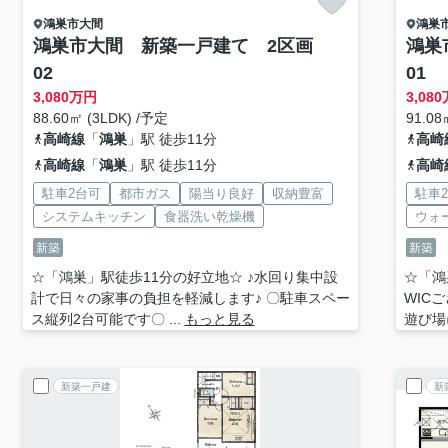
鴻巣市
大間
鴻巣
鴻巣市大間 新築一戸建て 2区画
鴻巣
02
01
3,080
万円
3,080
88.60㎡ (3LDK) /予定
91.08
高崎線
「
鴻巣
」駅 徒歩11分
高崎
高崎線
「
鴻巣
」駅 徒歩11分
高崎
駐車2台可
都市ガス
陽当り良好
収納豊富
駐車
システムキッチン
食器洗い乾燥機
ウォ
新築
新築
☆「鴻巣」駅徒歩11分の好立地☆ ♪水回り集中設
☆「鴻
計で日々の家事の負担を軽減します♪ 〇駐車スペー
WIC
ス縦列2台可能です〇 ...
もっと見る
遊び場
新築一戸建
新