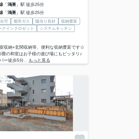
線
「
鴻巣
」駅 徒歩25分
線
「
鴻巣
」駅 徒歩25分
2台可
都市ガス
陽当り良好
収納豊富
ークインクロゼット
システムキッチン
室収納+玄関収納等、便利な収納豊富です☆
4.5畳の和室はお子様の遊び場にもピッタリ♪
パー徒歩5分...
もっと見る
築一戸建