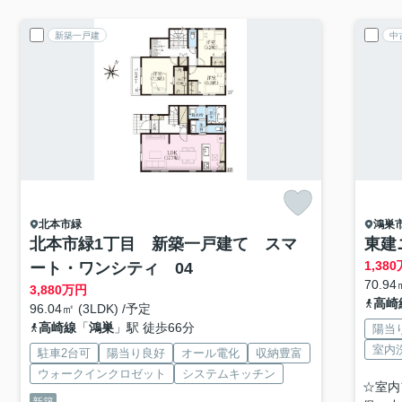
新築一戸建
中
北本市
緑
鴻巣
北本市緑1丁目 新築一戸建て スマ
東建
1,380
ート・ワンシティ 04
70.94
3,880
万円
高崎
96.04㎡ (3LDK) /予定
高崎線
「
鴻巣
」駅 徒歩66分
陽当
室内
駐車2台可
陽当り良好
オール電化
収納豊富
ウォークインクロゼット
システムキッチン
☆室内