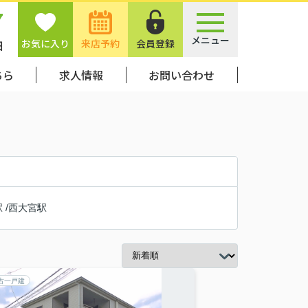
7
メニュー
お気に入り
来店予約
会員登録
日
ちら
求人情報
お問い合わせ
駅
/
西大宮駅
古一戸建