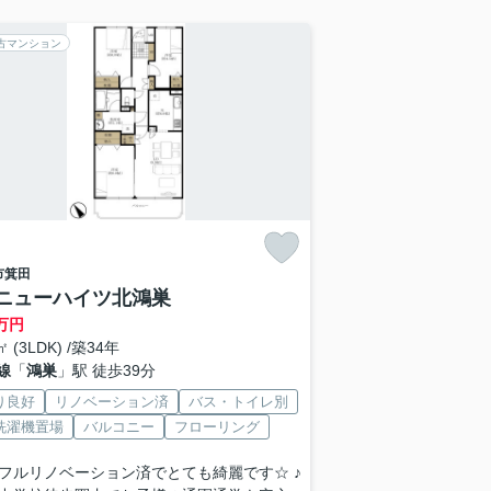
古マンション
市
箕田
ニューハイツ北鴻巣
万円
㎡ (3LDK) /築34年
線
「
鴻巣
」駅 徒歩39分
り良好
リノベーション済
バス・トイレ別
洗濯機置場
バルコニー
フローリング
フルリノベーション済でとても綺麗です☆ ♪