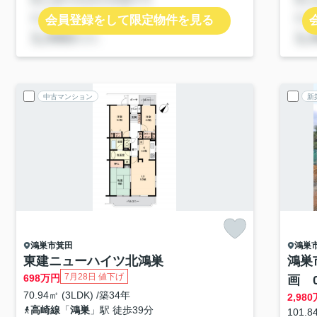
会員登録をして限定物件を見る
中古マンション
新
鴻巣市
箕田
鴻巣
東建ニューハイツ北鴻巣
鴻巣
7月28日 値下げ
698
万円
画 0
70.94㎡ (3LDK) /築34年
2,980
高崎線
「
鴻巣
」駅 徒歩39分
101.8