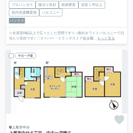
プロパンガス
陽当り良好
収納豊富
浴室１坪以上
室内洗濯機置場
バルコニー
パノラマ
☆全居室6帖以上で広々とした空間です☆ ♪南向きワイドバルコニーで日
当たり良好です♪ 〇スーパー・ドラッグストア徒歩圏...
もっと見る
中古一戸建
上尾市中分
上尾市中分６丁目 中古一戸建て