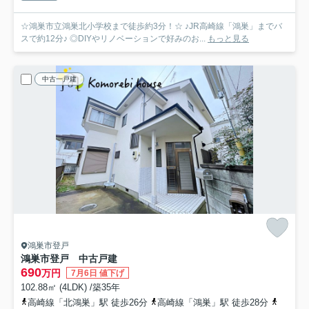
☆鴻巣市立鴻巣北小学校まで徒歩約3分！☆ ♪JR高崎線「鴻巣」までバ
スで約12分♪ ◎DIYやリノベーションで好みのお...
もっと見る
中古一戸建
鴻巣市登戸
鴻巣市登戸 中古戸建
690
万円
7月6日 値下げ
102.88㎡ (4LDK) /築35年
高崎線「北鴻巣」駅 徒歩26分
高崎線「鴻巣」駅 徒歩28分
高崎線