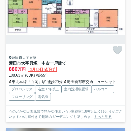
蓮田市大字貝塚
蓮田市大字貝塚 中古一戸建て
880
万円
1月16日 値下げ
108.63㎡ (6DK) /築55年
東北本線「白岡」駅 徒歩29分
埼玉新都市交通ニューシャトル「伊奈中央」駅 徒歩50分
プロパンガス
浴室１坪以上
室内洗濯機置場
バルコニー
フローリング
電気有
☆のどかな田園風景で静かな住まい☆ ♪主寝室は8帖と広くゆとりがござ
います♪ ○お庭付きで趣味のガーデニングも楽しめま...
もっと見る