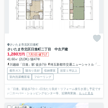
さいたま市北区日進町
さいたま市北区日進町二丁目 中古戸建
1,280
万円
7月3日 値下げ
41.60㎡ (2LDK) /築47年
川越線「日進」駅 徒歩7分
埼玉新都市交通ニューシャトル「加茂宮」駅 徒歩13分
都市ガス
陽当り良好
収納豊富
浴室１坪以上
室内洗濯機置場
フローリング
☆「日進」駅徒歩7分☆ ♪日当たり良好！リフォーム後引き渡し予定です
♪ 〇スーパー・ショッピングセンター等、近隣商業施...
もっと見る
中古一戸建