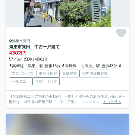
鴻巣市箕田
鴻巣市箕田 中古一戸建て
430
万円
57.48㎡ (5DK) /築61年
高崎線「鴻巣」駅 徒歩15分
高崎線「北鴻巣」駅 徒歩43分
高崎線
プロパンガス
陽当り良好
収納豊富
室内洗濯機置場
バルコニー
フローリング
【地域密着エリア特化の不動産】 ～癒しと温かみのある住まい探しを～
弊社は、埼玉県の新築戸建て、中古戸建て、マンション...
もっと見る