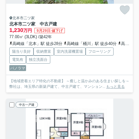
北本市二ツ家
北本市二ツ家 中古戸建
1,230
万円
9月29日 値下げ
77.00㎡ (3LDK) /築42年
高崎線「北本」駅 徒歩28分
高崎線「桶川」駅 徒歩40分
高崎線「北上尾」駅 徒歩62分
陽当り良好
収納豊富
室内洗濯機置場
フローリング
電気有
独立洗面台
パノラマ
【地域密着エリア特化の不動産】 ～癒しと温かみのある住まい探しを～
弊社は、埼玉県の新築戸建て、中古戸建て、マンション...
もっと見る
中古一戸建