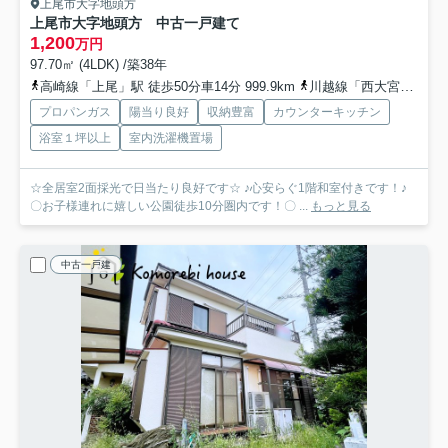
上尾市大字地頭方
上尾市大字地頭方 中古一戸建て
1,200
万円
97.70㎡ (4LDK) /築38年
高崎線「上尾」駅 徒歩50分車14分 999.9km
川越線「西大宮」駅 徒歩45分
プロパンガス
陽当り良好
収納豊富
カウンターキッチン
浴室１坪以上
室内洗濯機置場
☆全居室2面採光で日当たり良好です☆ ♪心安らぐ1階和室付きです！♪
〇お子様連れに嬉しい公園徒歩10分圏内です！〇 ...
もっと見る
中古一戸建