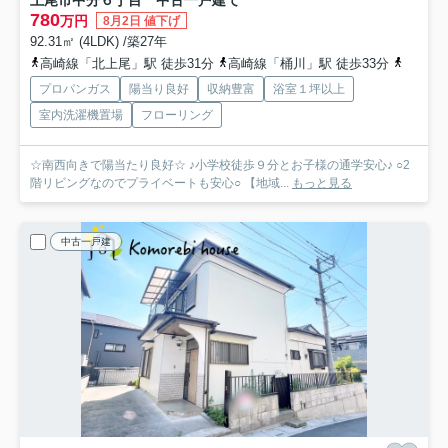
780
万円
8月2日 値下げ
92.31㎡ (4LDK) /築27年
高崎線「北上尾」駅 徒歩31分
高崎線「桶川」駅 徒歩33分
高崎線
プロパンガス
陽当り良好
収納豊富
浴室１坪以上
室内洗濯機置場
フローリング
☆南西向きで陽当たり良好☆ ♪小学校徒歩９分とお子様の通学安心♪ ○2
階リビングなのでプライベートも安心○ 【地域...
もっと見る
中古一戸建