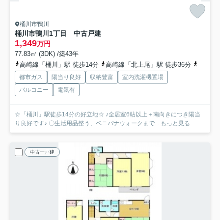
桶川市鴨川
桶川市鴨川1丁目 中古戸建
1,349
万円
77.83㎡ (3DK) /築43年
高崎線「桶川」駅 徒歩14分
高崎線「北上尾」駅 徒歩36分
高崎線
都市ガス
陽当り良好
収納豊富
室内洗濯機置場
バルコニー
電気有
☆「桶川」駅徒歩14分の好立地☆ ♪全居室6帖以上＋南向きにつき陽当
り良好です♪ 〇生活用品整う、ベニバナウォークまで...
もっと見る
中古一戸建