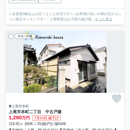
☆全居室6帖以上の広々とした住宅です☆ ♪お料理の匂いや煙が広がりに
くい独立キッチンです♪ 〇１階和室はお子様の遊び場...
もっと見る
中古一戸建
上尾市本町
上尾市本町二丁目 中古戸建
1,290
万円
7月14日 値下げ
119.81㎡ (6DK＋3S(納戸)) /築64年