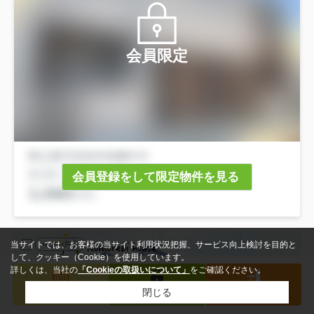
会員限定
会員登録をして限定物件を見る
当サイトでは、お客様の当サイト利用状況把握、サービス向上検討を目的と
中古一戸建
して、クッキー（Cookie）を使用しています。
詳しくは、当社の
「Cookieの取扱いについて」
をご確認ください。
閉じる
検索条件を変更
まとめてお問い合わせ
来店予約
会員登録
ログイン