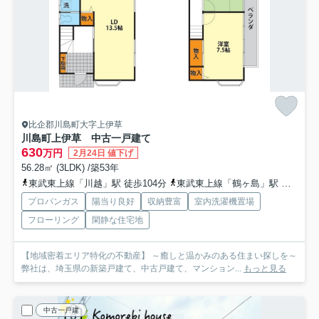
比企郡川島町大字上伊草
川島町上伊草 中古一戸建て
630
万円
2月24日 値下げ
56.28㎡ (3LDK) /築53年
東武東上線「川越」駅 徒歩104分
東武東上線「鶴ヶ島」駅 徒歩92分
プロパンガス
陽当り良好
収納豊富
室内洗濯機置場
フローリング
閑静な住宅地
【地域密着エリア特化の不動産】 ～癒しと温かみのある住まい探しを～
弊社は、埼玉県の新築戸建て、中古戸建て、マンション...
もっと見る
中古一戸建