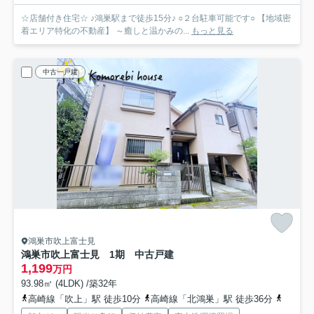
☆店舗付き住宅☆ ♪鴻巣駅まで徒歩15分♪ ○２台駐車可能です○ 【地域密
着エリア特化の不動産】 ～癒しと温かみの...
もっと見る
中古一戸建
鴻巣市吹上富士見
鴻巣市吹上富士見 1期 中古戸建
1,199
万円
93.98㎡ (4LDK) /築32年
高崎線「吹上」駅 徒歩10分
高崎線「北鴻巣」駅 徒歩36分
高崎線