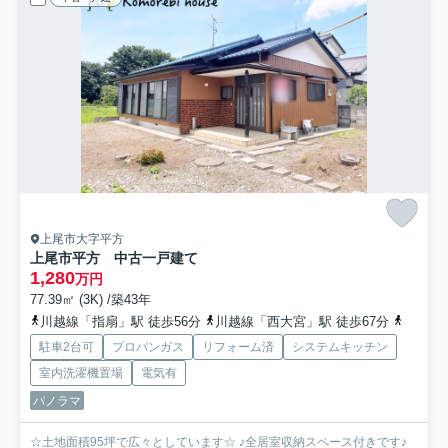
上尾市大字平方
上尾市平方 中古一戸建て
1,280
万円
77.39㎡ (3K) /築43年
川越線「指扇」駅 徒歩56分
川越線「西大宮」駅 徒歩67分
高崎線
駐車2台可
プロパンガス
リフォーム済
システムキッチン
室内洗濯機置場
電気有
パノラマ
☆土地面積95坪で広々としています☆ ♪全居室収納スペース付きです♪