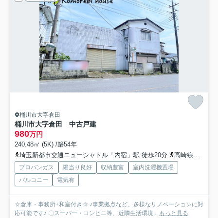
桶川市大字倉田
桶川市大字倉田 中古戸建
980
万円
240.48㎡ (5K) /築54年
埼玉新都市交通ニューシャトル「内宿」駅 徒歩20分
高崎線「桶川」駅 徒歩41分
プロパンガス
陽当り良好
収納豊富
室内洗濯機置場
バルコニー
電気有
☆倉庫・事務所+和室付き☆ ♪事業拠点など、多様なリノベーションに対
応可能です♪ 〇スーパー・コンビニ等、近隣生活環境...
もっと見る