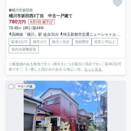
桶川市坂田西
桶川市坂田西3丁目 中古一戸建て
780
万円
8月3日 値下げ
79.49㎡ (4K) /築44年
高崎線「桶川」駅 徒歩31分
埼玉新都市交通ニューシャトル「内宿」駅 徒歩50分
駐車2台可
都市ガス
陽当り良好
収納豊富
浴室１坪以上
室内洗濯機置場
☆解放感のある角地です☆ ♪南向きにつき陽当り良好です♪ 〇駐車2台可
能です〇 【～癒しと温かみのある 心地よい住...
もっと見る
中古一戸建