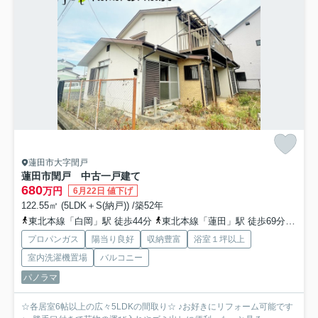
蓮田市大字閏戸
蓮田市閏戸 中古一戸建て
680
万円
6月22日 値下げ
122.55㎡ (5LDK＋S(納戸)) /築52年
東北本線「白岡」駅 徒歩44分
東北本線「蓮田」駅 徒歩69分
埼玉
プロパンガス
陽当り良好
収納豊富
浴室１坪以上
室内洗濯機置場
バルコニー
パノラマ
☆各居室6帖以上の広々5LDKの間取り☆ ♪お好きにリフォーム可能です