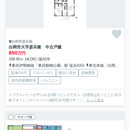
白岡市彦兵衛
白岡市大字彦兵衛 中古戸建
850
万円
108.00㎡ (4LDK) /築41年
東武伊勢崎線「東武動物公園」駅 徒歩43分
東北本線「白岡」駅 徒歩53分
駐車2台可
プロパンガス
陽当り良好
収納豊富
室内洗濯機置場
バルコニー
☆プライバシーが守られる2階リビングです☆ ♪主寝室は広々とした10.5
帖です！♪ 〇カースペース縦列2台可能です！〇...
もっと見る
中古一戸建