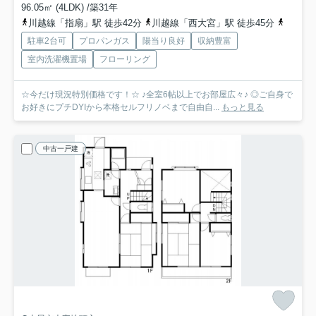
96.05㎡ (4LDK) /築31年
川越線「指扇」駅 徒歩42分
川越線「西大宮」駅 徒歩45分
川越線
駐車2台可
プロパンガス
陽当り良好
収納豊富
室内洗濯機置場
フローリング
☆今だけ現況特別価格です！☆ ♪全室6帖以上でお部屋広々♪ ◎ご自身で
お好きにプチDYIから本格セルフリノベまで自由自...
もっと見る
中古一戸建