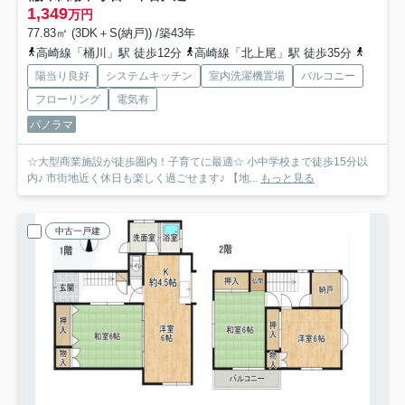
1,349
万円
77.83㎡ (3DK＋S(納戸)) /築43年
高崎線「桶川」駅 徒歩12分
高崎線「北上尾」駅 徒歩35分
高崎線
陽当り良好
システムキッチン
室内洗濯機置場
バルコニー
フローリング
電気有
パノラマ
☆大型商業施設が徒歩圏内！子育てに最適☆ 小中学校まで徒歩15分以
内♪ 市街地近く休日も楽しく過ごせます♪ 【地...
もっと見る
中古一戸建