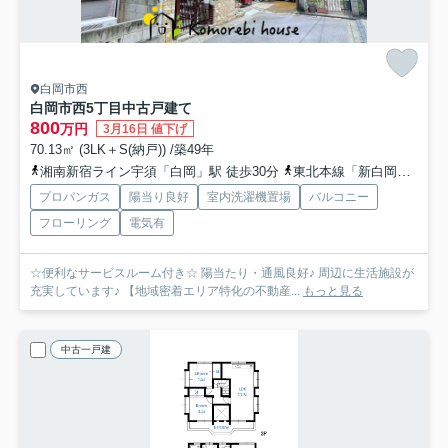
白岡市西
白岡市西5丁目中古戸建て
800
万円
3月16日 値下げ
70.13㎡ (3LK＋S(納戸)) /築49年
湘南新宿ライン宇須「白岡」駅 徒歩30分
東北本線「新白岡」駅 徒歩46分
プロパンガス
陽当り良好
室内洗濯機置場
バルコニー
フローリング
電気有
☆便利なサービスルーム付き☆ 陽当たり・通風良好♪ 周辺に生活施設が
充実しています♪ 【地域密着エリア特化の不動産...
もっと見る
中古一戸建