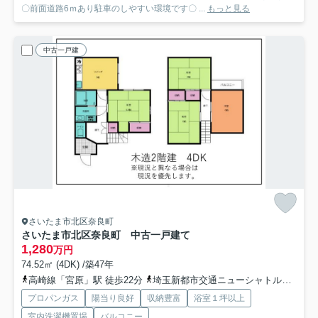
〇前面道路6ｍあり駐車のしやすい環境です〇 ...
もっと見る
中古一戸建
さいたま市北区奈良町
さいたま市北区奈良町 中古一戸建て
1,280
万円
74.52㎡ (4DK) /築47年
高崎線「宮原」駅 徒歩22分
埼玉新都市交通ニューシャトル「東宮原」駅 徒歩31分
プロパンガス
陽当り良好
収納豊富
浴室１坪以上
室内洗濯機置場
バルコニー