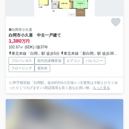
白岡市小久喜
白岡市小久喜 中古一戸建て
1,380
万円
102.67㎡ (6DK) /築37年
東北本線「白岡」駅 徒歩5分
東北本線「新白岡」駅 徒歩38分
東北
プロパンガス
室内洗濯機置場
エアコン
バルコニー
フローリング
電気有
☆JR宇都宮線「白岡駅」徒歩約5分の立地☆ ♪主寝室は９帖とひろくゆ
ったりくつろげます♪ ○周辺環境も良く急なお買い物...
もっと見る