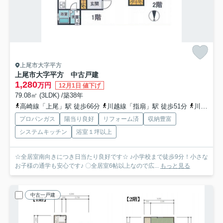
上尾市大字平方
上尾市大字平方 中古戸建
1,280
万円
12月1日 値下げ
79.08㎡ (3LDK) /築38年
高崎線「上尾」駅 徒歩66分
川越線「指扇」駅 徒歩51分
川越線「西大宮」駅 徒歩62分
プロパンガス
陽当り良好
リフォーム済
収納豊富
システムキッチン
浴室１坪以上
☆全居室南向きにつき日当たり良好です☆ ♪小学校まで徒歩9分！小さな
お子様の通学も安心です♪ 〇全居室6帖以上なので広...
もっと見る
中古一戸建