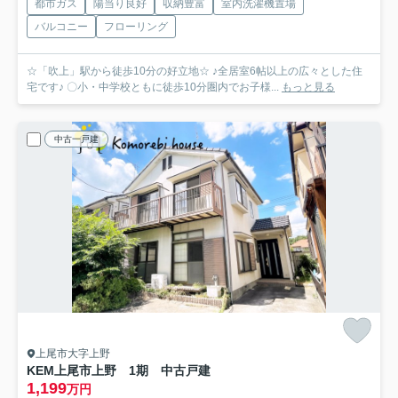
都市ガス
陽当り良好
収納豊富
室内洗濯機置場
バルコニー
フローリング
☆「吹上」駅から徒歩10分の好立地☆ ♪全居室6帖以上の広々とした住
宅です♪ 〇小・中学校ともに徒歩10分圏内でお子様...
もっと見る
中古一戸建
上尾市大字上野
KEM上尾市上野 1期 中古戸建
1,199
万円