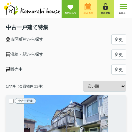
お気に入り
来店予約
会員登録
メニュー
中古一戸建て特集
市区町村から探す
変更
沿線・駅から探す
変更
販売中
変更
177
件（会員物件 22件）
中古一戸建