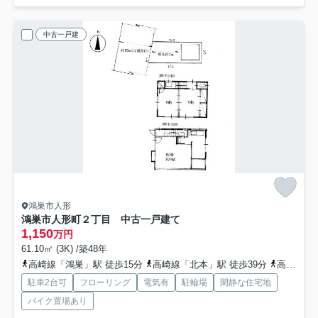
中古一戸建
鴻巣市人形
鴻巣市人形町２丁目 中古一戸建て
1,150
万円
61.10㎡ (3K) /築48年
高崎線「鴻巣」駅 徒歩15分
高崎線「北本」駅 徒歩39分
高崎線「北鴻巣」駅 徒歩70分
駐車2台可
フローリング
電気有
駐輪場
閑静な住宅地
バイク置場あり