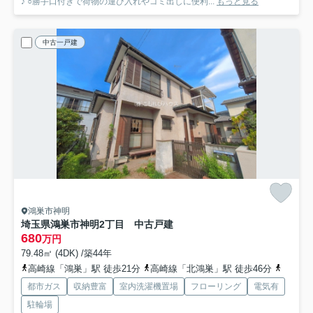
♪ ○勝手口付きで荷物の運び入れやゴミ出しに便利...
もっと見る
中古一戸建
鴻巣市神明
埼玉県鴻巣市神明2丁目 中古戸建
680
万円
79.48㎡ (4DK) /築44年
高崎線「鴻巣」駅 徒歩21分
高崎線「北鴻巣」駅 徒歩46分
高崎線
都市ガス
収納豊富
室内洗濯機置場
フローリング
電気有
駐輪場