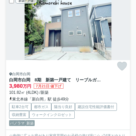
新築一戸建
白岡市白岡
白岡市白岡 8期 新築一戸建て リーブルガーデン 01
3,980
万円
7月21日 値下げ
101.82㎡ (4LDK) /新築
東北本線「新白岡」駅 徒歩49分
駐車2台可
都市ガス
陽当り良好
建設住宅性能評価書付
収納豊富
ウォークインクロゼット
パノラマ
新築
☆南側に広々お庭があり家庭菜園やお子様の遊び場に☆ ♪74坪とゆとり