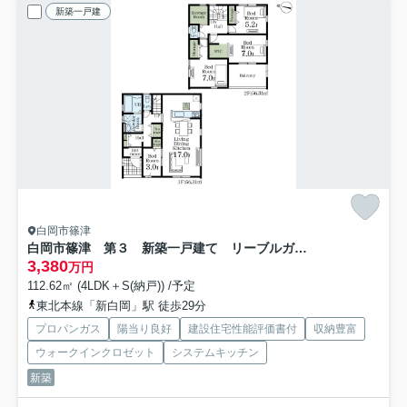
新築一戸建
白岡市篠津
白岡市篠津 第３ 新築一戸建て リーブルガーデン 01
3,380
万円
112.62㎡ (4LDK＋S(納戸)) /予定
東北本線「新白岡」駅 徒歩29分
プロパンガス
陽当り良好
建設住宅性能評価書付
収納豊富
ウォークインクロゼット
システムキッチン
新築