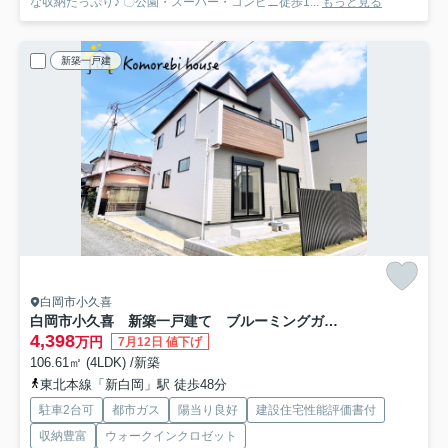
な収納たっぷり♪ 〇公園・スーパー・コンビニ徒歩1...
もっと見る
新築一戸建
白岡市小久喜
白岡市小久喜 新築一戸建て ブルーミングガーデン 01
4,398
万円
7月12日 値下げ
106.61㎡ (4LDK) /新築
東北本線「新白岡」駅 徒歩48分
駐車2台可
都市ガス
陽当り良好
建設住宅性能評価書付
収納豊富
ウォークインクロゼット