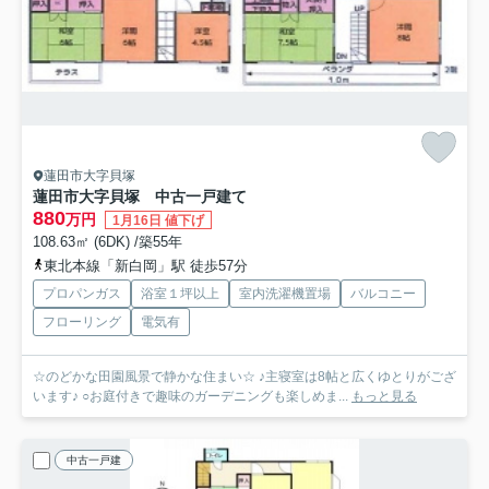
蓮田市大字貝塚
蓮田市大字貝塚 中古一戸建て
880
万円
1月16日 値下げ
108.63㎡ (6DK) /築55年
東北本線「新白岡」駅 徒歩57分
プロパンガス
浴室１坪以上
室内洗濯機置場
バルコニー
フローリング
電気有
☆のどかな田園風景で静かな住まい☆ ♪主寝室は8帖と広くゆとりがござ
います♪ ○お庭付きで趣味のガーデニングも楽しめま...
もっと見る
中古一戸建