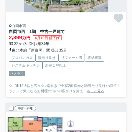
白岡市西
白岡市西 1期 中古一戸建て
2,399
万円
4月19日 値下げ
93.32㎡ (3LDK) /築34年
東北本線「新白岡」駅 徒歩35分
プロパンガス
陽当り良好
リフォーム済
収納豊富
システムキッチン
浴室１坪以上
パノラマ
☆LDK15.3帖と広々☆ ♪南向きで全室2面採光と陽当たり良好♪ ○独立キ
ッチンで気になるお料理の匂いの広がりを抑え...
もっと見る
中古一戸建