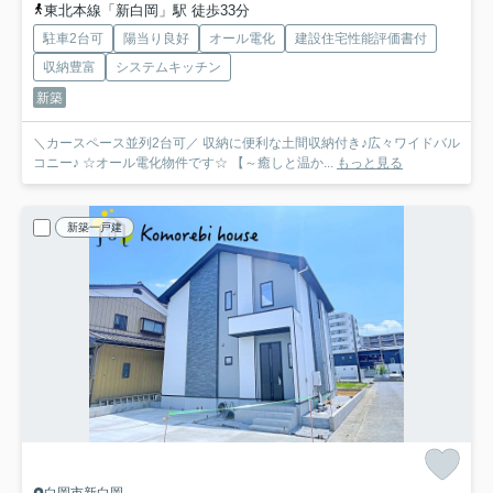
東北本線「新白岡」駅 徒歩33分
駐車2台可
陽当り良好
オール電化
建設住宅性能評価書付
収納豊富
システムキッチン
新築
＼カースペース並列2台可／ 収納に便利な土間収納付き♪広々ワイドバル
コニー♪ ☆オール電化物件です☆ 【～癒しと温か...
もっと見る
新築一戸建
白岡市新白岡