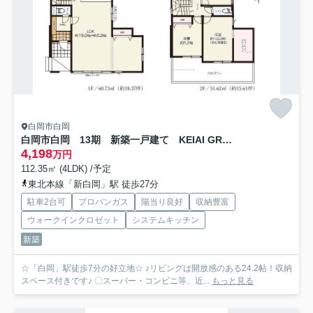
白岡市白岡
白岡市白岡 13期 新築一戸建て KEIAI GRACE 01
4,198
万円
112.35㎡ (4LDK) /予定
東北本線「新白岡」駅 徒歩27分
駐車2台可
プロパンガス
陽当り良好
収納豊富
ウォークインクロゼット
システムキッチン
新築
☆「白岡」駅徒歩7分の好立地☆ ♪リビングは開放感のある24.2帖！収納
スペース付きです♪ 〇スーパー・コンビニ等、近...
もっと見る