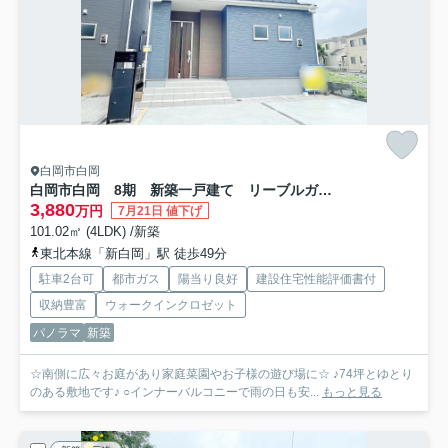
白岡市白岡
白岡市白岡 8期 新築一戸建て リーブルガーデン 02
3,880
万円
7月21日 値下げ
101.02㎡ (4LDK) /新築
東北本線「新白岡」駅 徒歩49分
駐車2台可
都市ガス
陽当り良好
建設住宅性能評価書付
収納豊富
ウォークインクロゼット
パノラマ
新築
☆南側に広々お庭があり家庭菜園やお子様の遊び場に☆ ♪74坪とゆとり
のある敷地です♪ ○インナーバルコニーで雨の日も安...
もっと見る