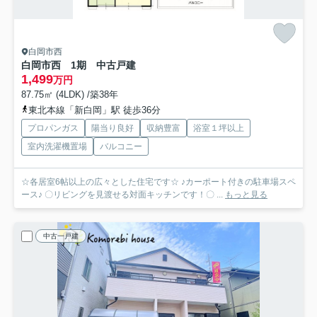
白岡市西
白岡市西 1期 中古戸建
1,499
万円
87.75㎡ (4LDK) /築38年
東北本線「新白岡」駅 徒歩36分
プロパンガス
陽当り良好
収納豊富
浴室１坪以上
室内洗濯機置場
バルコニー
☆各居室6帖以上の広々とした住宅です☆ ♪カーポート付きの駐車場スペ
ース♪ 〇リビングを見渡せる対面キッチンです！〇 ...
もっと見る
中古一戸建