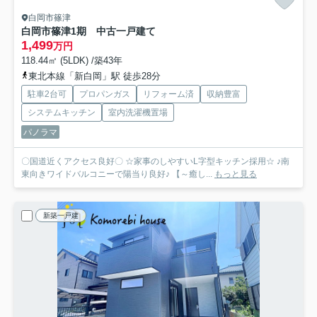
白岡市篠津
白岡市篠津1期 中古一戸建て
1,499
万円
118.44㎡ (5LDK) /築43年
東北本線「新白岡」駅 徒歩28分
駐車2台可
プロパンガス
リフォーム済
収納豊富
システムキッチン
室内洗濯機置場
パノラマ
〇国道近くアクセス良好〇 ☆家事のしやすいL字型キッチン採用☆ ♪南
東向きワイドバルコニーで陽当り良好♪ 【～癒し...
もっと見る
新築一戸建