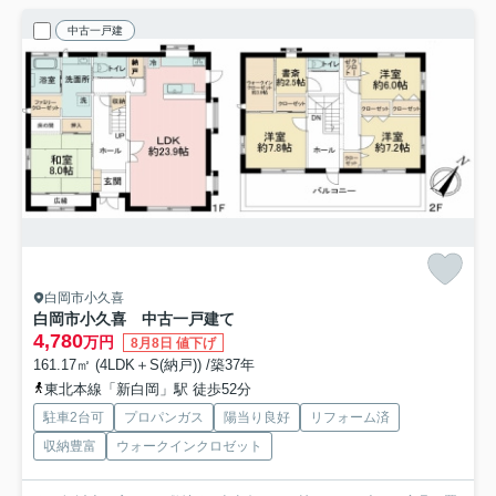
中古一戸建
白岡市小久喜
白岡市小久喜 中古一戸建て
4,780
万円
8月8日 値下げ
161.17㎡ (4LDK＋S(納戸)) /築37年
東北本線「新白岡」駅 徒歩52分
駐車2台可
プロパンガス
陽当り良好
リフォーム済
収納豊富
ウォークインクロゼット