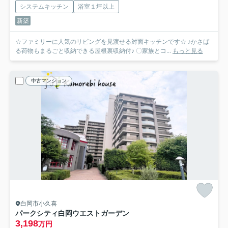
システムキッチン
浴室１坪以上
新築
☆ファミリーに人気のリビングを見渡せる対面キッチンです☆ ♪かさば
る荷物もまるごと収納できる屋根裏収納付♪ 〇家族とコ...
もっと見る
中古マンション
白岡市小久喜
パークシティ白岡ウエストガーデン
3,198
万円