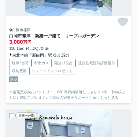
白岡市篠津
白岡市篠津 新築一戸建て リーブルガーデン 01
3,080
万円
110.16㎡ (4LDK) /新築
東北本線「新白岡」駅 徒歩29分
駐車2台可
都市ガス
陽当り良好
建設住宅性能評価書付
収納豊富
ウォークインクロゼット
新築
☆全居室収納にパントリー、WIC等収納場所たっぷり☆ ♪小・中学校と
もに近隣にございます♪ 〇毎日の家事をサポート！家...
もっと見る
新築一戸建