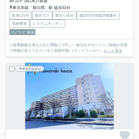
99.22㎡ (4LDK) /新築
東北本線「新白岡」駅 徒歩51分
駐車2台可
都市ガス
陽当り良好
建設住宅性能評価書付
収納豊富
システムキッチン
パノラマ
新築
☆家事動線を考えられた間取りで忙しい毎日をサポート☆ ♪収納が充実
で荷物が多くてもスッキリ収納可能♪ ○ランドリールー...
もっと見る
中古マンション