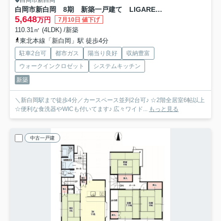
白岡市新白岡 8期 新築一戸建て LIGARE 01
5,648
万円
7月10日 値下げ
110.31㎡ (4LDK) /新築
東北本線「新白岡」駅 徒歩4分
駐車2台可
都市ガス
陽当り良好
収納豊富
ウォークインクロゼット
システムキッチン
新築
＼新白岡駅まで徒歩4分／カースペース並列2台可♪ ☆2階全居室6帖以上
☆便利な食洗器やWICも付いてます♪ 広々ワイド...
もっと見る
中古一戸建