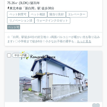
75.26㎡ (3LDK) /築31年
東北本線「新白岡」駅 徒歩38分
ペット飼育可
ペット相談
陽当り良好
エレベーター
リノベーション済
ウォークインクロゼット
ペット可
☆「白岡」駅徒歩4分の好立地☆ ♪両面バルコニーが暖かい光を取り込み
ます♪ 〇小学校まで徒歩6分！小さなお子様の通学も...
もっと見る
中古一戸建