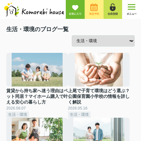
お気に入り
来店予約
会員登録
メニュー
生活・環境のブログ一覧
賃貸から持ち家へ迷う理由はペ
上尾で子育て環境はどう選ぶ？
ット同居？マイホーム購入で叶
公園保育園小学校の情報を詳し
える安心の暮らし方
く解説
2026.08.07
2026.05.16
生活・環境
生活・環境