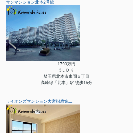
サンマンション北本2号館
1790万円
3ＬＤＫ
埼玉県北本市東間５丁目
高崎線「北本」駅 徒歩15分
ライオンズマンション大宮指扇第二