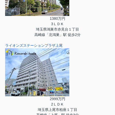
1380万円
3ＬＤＫ
埼玉県鴻巣市赤見台１丁目
高崎線「北鴻巣」駅 徒歩2分
ライオンズステーションプラザ上尾
2999万円
2ＬＤＫ
埼玉県上尾市柏座１丁目