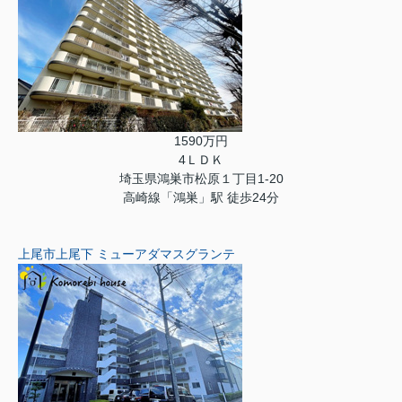
1590万円
4ＬＤＫ
埼玉県鴻巣市松原１丁目1-20
高崎線「鴻巣」駅 徒歩24分
上尾市上尾下 ミューアダマスグランテ