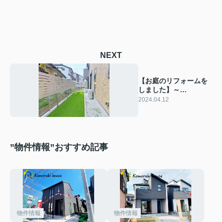
NEXT
【お庭のリフォームを
しました】～
Komorebi house～
2024.04.12
癒しと温かみのある住
まい探しを
”物件情報”おすすめ記事
物件情報
物件情報