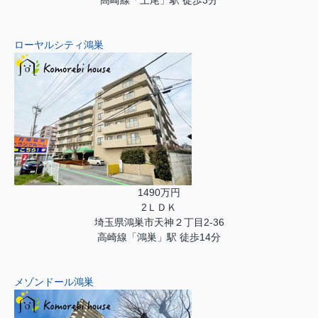
高崎線「上尾」駅 徒歩3分
ローヤルシティ鴻巣
1490万円
2ＬＤＫ
埼玉県鴻巣市天神２丁目2-36
高崎線「鴻巣」駅 徒歩14分
メゾンドール鴻巣