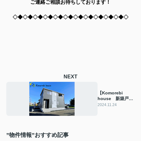
ご連絡ご相談お待ちしております！
◇◆◇◆◇◆◇◆◇◆◇◆◇◆◇◆◇◆◇◆◇◆◇
NEXT
【Komorebi
house 新築戸建
て情報】☆上尾市
2024.11.24
☆～完成物件～
”物件情報”おすすめ記事