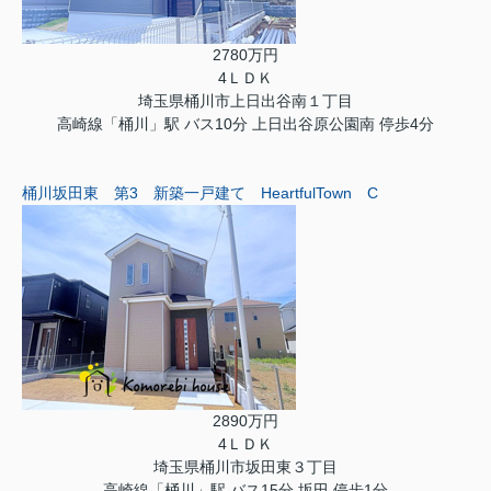
2780万円
4ＬＤＫ
埼玉県桶川市上日出谷南１丁目
高崎線「桶川」駅 バス10分 上日出谷原公園南 停歩4分
桶川坂田東 第3 新築一戸建て HeartfulTown C
2890万円
4ＬＤＫ
埼玉県桶川市坂田東３丁目
高崎線「桶川」駅 バス15分 坂田 停歩1分