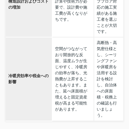
構造設計およびコスト
計算や技術力が必
プフロア対
の増加
要で、設計費や施
応の施工実
工費が高くなりが
績がある施
ちです。
工者を選ぶ
ことが大切
です。
高断熱・高
空間がつながって
気密仕様と
おり開放的な反
し、シーリ
面、温度ムラが生
ングファン
じやすく、冷暖房
や床暖房を
の効率が落ち、光
活用する設
冷暖房効率や税金への
熱費が上昇するこ
計を検討
影響
ともあります。ま
し、自治体
た、延べ床面積が
への床面
増えると固定資産
積・税務上
税が高まる可能性
の確認も行
があります。
いましょ
う。