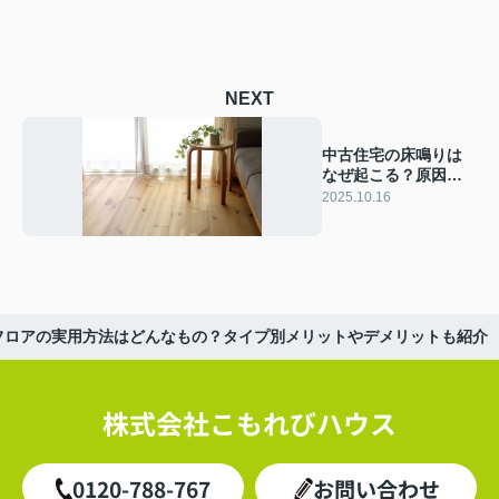
NEXT
中古住宅の床鳴りは
なぜ起こる？原因や
構造と修理点検のチ
2025.10.16
ェックポイントを解
説
フロアの実用方法はどんなもの？タイプ別メリットやデメリットも紹介
株式会社こもれびハウス
0120-788-767
お問い合わせ