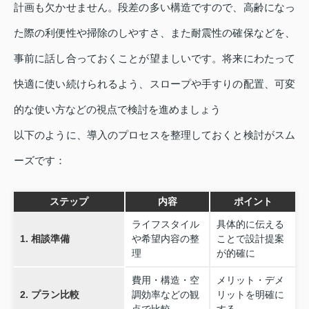
計画も欠かせません。段差の多い構造ですので、高齢になっ
た際の利便性や掃除のしやすさ、また耐震性の確保などを、
事前に話し合っておくことが望ましいです。将来にわたって
快適に使い続けられるよう、スロープや手すりの配置、可変
的な使い方などの視点で検討を進めましょう
以下のように、導入のプロセスを整理しておくと検討がスム
ーズです：
ステップ
内容
ポイント
ライフスタイル
具体的に伝える
1. 相談準備
や希望内容の整
ことで設計提案
理
が的確に
費用・構造・空
メリット・デメ
2. プラン比較
調効率などの観
リットを明確に