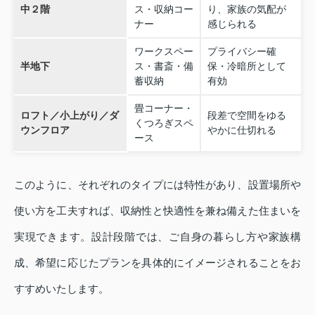
中２階
ス・収納コー
り、家族の気配が
ナー
感じられる
ワークスペー
プライバシー確
半地下
ス・書斎・備
保・冷暗所として
蓄収納
有効
畳コーナー・
ロフト／小上がり／ダ
段差で空間をゆる
くつろぎスペ
ウンフロア
やかに仕切れる
ース
このように、それぞれのタイプには特性があり、設置場所や
使い方を工夫すれば、収納性と快適性を兼ね備えた住まいを
実現できます。設計段階では、ご自身の暮らし方や家族構
成、希望に応じたプランを具体的にイメージされることをお
すすめいたします。