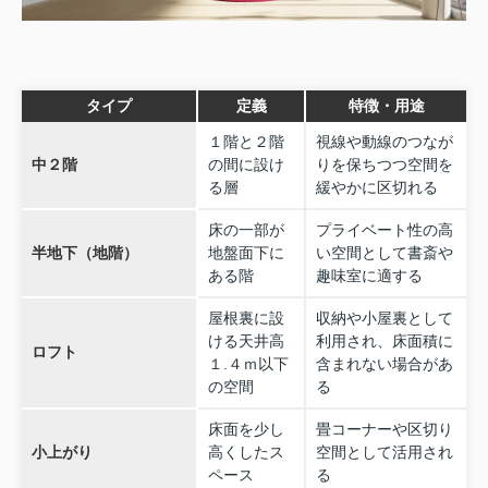
タイプ
定義
特徴・用途
１階と２階
視線や動線のつなが
中２階
の間に設け
りを保ちつつ空間を
る層
緩やかに区切れる
床の一部が
プライベート性の高
半地下（地階）
地盤面下に
い空間として書斎や
ある階
趣味室に適する
屋根裏に設
収納や小屋裏として
ける天井高
利用され、床面積に
ロフト
１.４ｍ以下
含まれない場合があ
の空間
る
床面を少し
畳コーナーや区切り
小上がり
高くしたス
空間として活用され
ペース
る