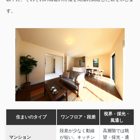
す。
視界・採光・
住まいのタイプ
ワンフロア・段差
風通し
段差が少なく動線
高層階では眺
マンション
が短い。キッチン
望・採光・通