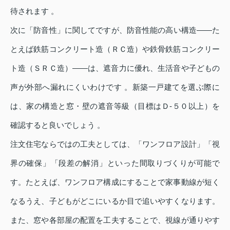
待されます 。
次に「防音性」に関してですが、防音性能の高い構造――た
とえば鉄筋コンクリート造（ＲＣ造）や鉄骨鉄筋コンクリー
ト造（ＳＲＣ造）――は、遮音力に優れ、生活音や子どもの
声が外部へ漏れにくいわけです 。新築一戸建てを選ぶ際に
は、家の構造と窓・壁の遮音等級（目標はＤ‑５０以上）を
確認すると良いでしょう 。
注文住宅ならではの工夫としては、「ワンフロア設計」「視
界の確保」「段差の解消」といった間取りづくりが可能で
す。たとえば、ワンフロア構成にすることで家事動線が短く
なるうえ、子どもがどこにいるか目で追いやすくなります。
また、窓や各部屋の配置を工夫することで、視線が通りやす