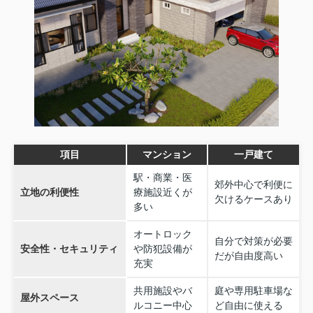
項目
マンション
一戸建て
駅・商業・医
郊外中心で利便に
立地の利便性
療施設近くが
欠けるケースあり
多い
オートロック
自分で対策が必要
安全性・セキュリティ
や防犯設備が
だが自由度高い
充実
共用施設やバ
庭や専用駐車場な
屋外スペース
ルコニー中心
ど自由に使える