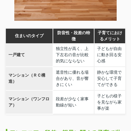
防音性・段差の特
子育てにおけ
住まいのタイプ
徴
るメリット
独立性が高く、上
子どもが自由
一戸建て
下左右の音が比較
に動き回る安
的気にならない
心感
遮音性に優れる場
静かな環境で
マンション（ＲＣ構
合があり、音が響
安心して子育
造）
きにくい
てができる
子どもの様子
マンション（ワンフロ
段差が少なく家事
を見ながら家
ア）
動線が短い
事が楽