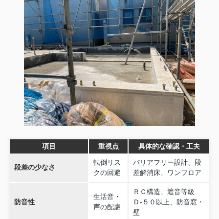
項目
重視点
具体的な確認・工夫
転倒リス
バリアフリー設計、段
段差の少なさ
クの回避
差解消床、ワンフロア
ＲＣ構造、遮音等級
生活音・
防音性
Ｄ‑５０以上、防音窓・
声の配慮
壁