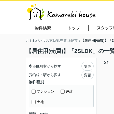
物件検索
トップ
スタッフ
【居住用(売買)】「2
こもれびハウス不動産,売買,上尾市
【居住用(売買)】「2SLDK」の一
2
件
市区町村から探す
変更
沿線・駅から探す
変更
物件種別
マンション
戸建
土地