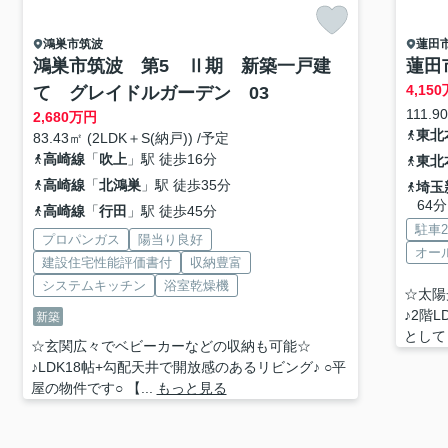
鴻巣市
筑波
蓮田
鴻巣市筑波 第5 Ⅱ期 新築一戸建
蓮田
4,150
て グレイドルガーデン 03
111.9
2,680
万円
東北
83.43㎡ (2LDK＋S(納戸)) /予定
高崎線
「
吹上
」駅 徒歩16分
東北
高崎線
「
北鴻巣
」駅 徒歩35分
埼玉
64分
高崎線
「
行田
」駅 徒歩45分
駐車
プロパンガス
陽当り良好
オー
建設住宅性能評価書付
収納豊富
システムキッチン
浴室乾燥機
☆太陽
♪2階
新築
として
☆玄関広々でベビーカーなどの収納も可能☆
♪LDK18帖+勾配天井で開放感のあるリビング♪ ○平
屋の物件です○ 【...
もっと見る