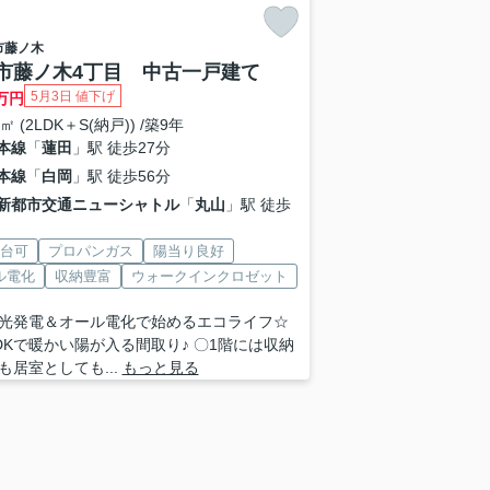
市
藤ノ木
市藤ノ木4丁目 中古一戸建て
5月3日 値下げ
万円
0㎡ (2LDK＋S(納戸)) /築9年
本線
「
蓮田
」駅 徒歩27分
本線
「
白岡
」駅 徒歩56分
新都市交通ニューシャトル
「
丸山
」駅 徒歩
2台可
プロパンガス
陽当り良好
ル電化
収納豊富
ウォークインクロゼット
光発電＆オール電化で始めるエコライフ☆
LDKで暖かい陽が入る間取り♪ 〇1階には収納
も居室としても...
もっと見る